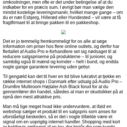
omkostninger, men ofte er det under betingelse af at du
indkøber for en præcis sum. I øvrigt bør man vælge den
mindst kostelige leveringsmanér, hvilket mange gange – om
du er nær Esbjerg, Hillerød eller Hundested – vil være at få
fragtfirmaet til at bringe pakken til en pakkeshop.
Det er jo temmelig fremkommeligt for os alle at søge
information om priser hos flere online outlets, og derfor har
flertallet af Audio Pro e-forhandlere set sig nødsaget til at
reducere salgspriserne på produkterne – til juniorer, og
samtidig også til mænd og kvinder – helt i bund, og endda
nogle gange garantere levering uden gebyr.
Til gengæld kan det til hver en tid blive lukrativt at tjekke en
række internet shops i Danmark efter udsalg på Audio Pro –
Drumfire Multiroom Højtaler Ash Black forud for at du
gennemfører din handel, således at man er skudsikker på at
opnå den mest attraktive pris.
Man må lige meget hvad ikke undervurdere, at ifald en
webshop sælger et produkt til en salgspris som anses for
uforståeligt beskeden, så er det i nogle tilfælde være et
signal om en uoprigtig internet handler. Shopping med kort
er heldigvis omfavnet af en lov, der bistår dig som kunde