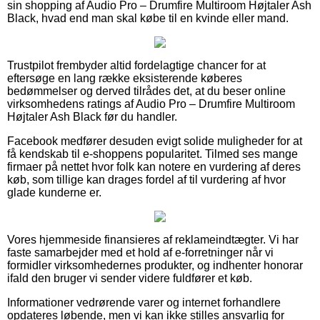
sin shopping af Audio Pro – Drumfire Multiroom Højtaler Ash
Black, hvad end man skal købe til en kvinde eller mand.
Trustpilot frembyder altid fordelagtige chancer for at
eftersøge en lang række eksisterende køberes
bedømmelser og derved tilrådes det, at du beser online
virksomhedens ratings af Audio Pro – Drumfire Multiroom
Højtaler Ash Black før du handler.
Facebook medfører desuden evigt solide muligheder for at
få kendskab til e-shoppens popularitet. Tilmed ses mange
firmaer på nettet hvor folk kan notere en vurdering af deres
køb, som tillige kan drages fordel af til vurdering af hvor
glade kunderne er.
Vores hjemmeside finansieres af reklameindtægter. Vi har
faste samarbejder med et hold af e-forretninger når vi
formidler virksomhedernes produkter, og indhenter honorar
ifald den bruger vi sender videre fuldfører et køb.
Informationer vedrørende varer og internet forhandlere
opdateres løbende, men vi kan ikke stilles ansvarlig for