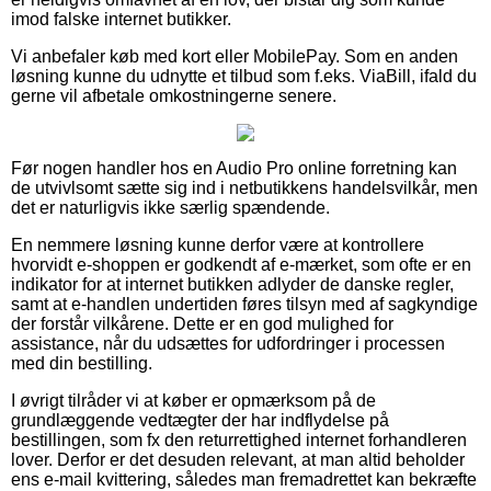
imod falske internet butikker.
Vi anbefaler køb med kort eller MobilePay. Som en anden
løsning kunne du udnytte et tilbud som f.eks. ViaBill, ifald du
gerne vil afbetale omkostningerne senere.
Før nogen handler hos en Audio Pro online forretning kan
de utvivlsomt sætte sig ind i netbutikkens handelsvilkår, men
det er naturligvis ikke særlig spændende.
En nemmere løsning kunne derfor være at kontrollere
hvorvidt e-shoppen er godkendt af e-mærket, som ofte er en
indikator for at internet butikken adlyder de danske regler,
samt at e-handlen undertiden føres tilsyn med af sagkyndige
der forstår vilkårene. Dette er en god mulighed for
assistance, når du udsættes for udfordringer i processen
med din bestilling.
I øvrigt tilråder vi at køber er opmærksom på de
grundlæggende vedtægter der har indflydelse på
bestillingen, som fx den returrettighed internet forhandleren
lover. Derfor er det desuden relevant, at man altid beholder
ens e-mail kvittering, således man fremadrettet kan bekræfte