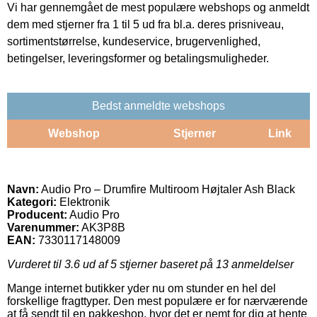
Vi har gennemgået de mest populære webshops og anmeldt
dem med stjerner fra 1 til 5 ud fra bl.a. deres prisniveau,
sortimentstørrelse, kundeservice, brugervenlighed,
betingelser, leveringsformer og betalingsmuligheder.
Bedst anmeldte webshops
Webshop
Stjerner
Link
Navn:
Audio Pro – Drumfire Multiroom Højtaler Ash Black
Kategori:
Elektronik
Producent:
Audio Pro
Varenummer:
AK3P8B
EAN:
7330117148009
Vurderet til
3.6
ud af 5 stjerner baseret på
13
anmeldelser
Mange internet butikker yder nu om stunder en hel del
forskellige fragttyper. Den mest populære er for nærværende
at få sendt til en pakkeshop, hvor det er nemt for dig at hente