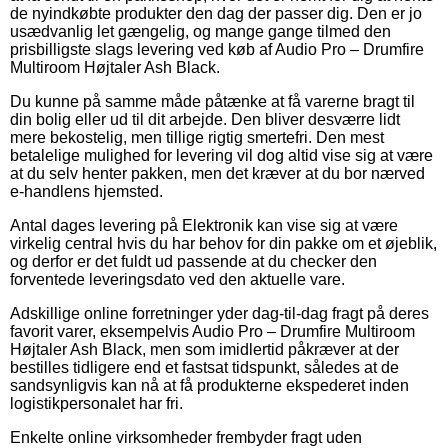
de nyindkøbte produkter den dag der passer dig. Den er jo
usædvanlig let gængelig, og mange gange tilmed den
prisbilligste slags levering ved køb af Audio Pro – Drumfire
Multiroom Højtaler Ash Black.
Du kunne på samme måde påtænke at få varerne bragt til
din bolig eller ud til dit arbejde. Den bliver desværre lidt
mere bekostelig, men tillige rigtig smertefri. Den mest
betalelige mulighed for levering vil dog altid vise sig at være
at du selv henter pakken, men det kræver at du bor nærved
e-handlens hjemsted.
Antal dages levering på Elektronik kan vise sig at være
virkelig central hvis du har behov for din pakke om et øjeblik,
og derfor er det fuldt ud passende at du checker den
forventede leveringsdato ved den aktuelle vare.
Adskillige online forretninger yder dag-til-dag fragt på deres
favorit varer, eksempelvis Audio Pro – Drumfire Multiroom
Højtaler Ash Black, men som imidlertid påkræver at der
bestilles tidligere end et fastsat tidspunkt, således at de
sandsynligvis kan nå at få produkterne ekspederet inden
logistikpersonalet har fri.
Enkelte online virksomheder frembyder fragt uden