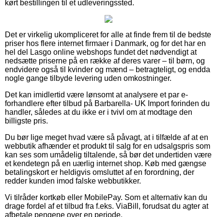
kørt bestillingen til et udleveringssted.
Det er virkelig ukompliceret for alle at finde frem til de bedste
priser hos flere internet firmaer i Danmark, og for det har en
hel del Lasgo online webshops fundet det nødvendigt at
nedsætte priserne på en række af deres varer – til børn, og
endvidere også til kvinder og mænd – betragteligt, og endda
nogle gange tilbyde levering uden omkostninger.
Det kan imidlertid være lønsomt at analysere et par e-
forhandlere efter tilbud på Barbarella- UK Import forinden du
handler, således at du ikke er i tvivl om at modtage den
billigste pris.
Du bør lige meget hvad være så påvagt, at i tilfælde af at en
webbutik afhænder et produkt til salg for en udsalgspris som
kan ses som umådelig tiltalende, så bør det undertiden være
et kendetegn på en uærlig internet shop. Køb med gængse
betalingskort er heldigvis omsluttet af en forordning, der
redder kunden imod falske webbutikker.
Vi tilråder kortkøb eller MobilePay. Som et alternativ kan du
drage fordel af et tilbud fra f.eks. ViaBill, forudsat du agter at
afbetale pengene over en periode.