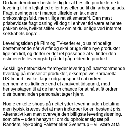
Du kan derudover beslutte dig for at bestille produkterne til
levering til din lejlighed eller hus eller ud til din arbejdsplads.
Fragtløsningen er i mange tilfælde en tak mere
omkostningsfuld, men tillige ret så smertefri. Den mest
prisbevidste fragtløsning vil dog til enhver tid være at hente
pakken selv, hvilket stiller krav om at du er lige ved internet
selskabets bopæl.
Leveringstiden på Film og TV-serier er jo ualmindeligt
bestemmende når vi står og skal bruge dine nye produkter
lige om lidt, og derfor er det ret passende at vi finder den
estimerede leveringstid på det pågældende produkt.
Adskillige netbutikker frembyder levering på næstkommende
hverdag på masser af produkter, eksempelvis Barbarella-
UK Import, hvilket tager udgangspunkt i at ordren
gennemføres tidligere end et angivent tidspunkt, med
hensynstagen til at de har en chance for at nå at få ordren
distribueret inden personalet tager hjem.
Nogle enkelte shops på nettet yder levering uden betaling,
men typisk kræves det at man indkøber for en bestemt pris.
Alternativt kan man overveje den billigste leveringsløsning,
som ofte – uden hensyn til om du opholder sig tæt på
Randers, Nykøbing Falster eller Svenstrup – vil være at få