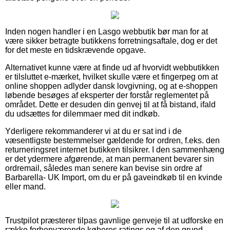
Inden nogen handler i en Lasgo webbutik bør man for at
være sikker betragte butikkens forretningsaftale, dog er det
for det meste en tidskrævende opgave.
Alternativet kunne være at finde ud af hvorvidt webbutikken
er tilsluttet e-mærket, hvilket skulle være et fingerpeg om at
online shoppen adlyder dansk lovgivning, og at e-shoppen
løbende besøges af eksperter der forstår reglementet på
området. Dette er desuden din genvej til at få bistand, ifald
du udsættes for dilemmaer med dit indkøb.
Yderligere rekommanderer vi at du er sat ind i de
væsentligste bestemmelser gældende for ordren, f.eks. den
returneringsret internet butikken tilsikrer. I den sammenhæng
er det ydermere afgørende, at man permanent bevarer sin
ordremail, således man senere kan bevise sin ordre af
Barbarella- UK Import, om du er på gaveindkøb til en kvinde
eller mand.
Trustpilot præsterer tilpas gavnlige genveje til at udforske en
række forhenværende køberes ratings og af den grund