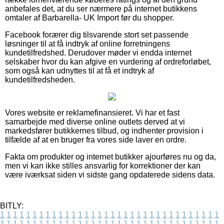
anbefales det, at du ser nærmere på internet butikkens
omtaler af Barbarella- UK Import før du shopper.
Facebook forærer dig tilsvarende stort set passende
løsninger til at få indtryk af online forretningens
kundetilfredshed. Derudover møder vi endda internet
selskaber hvor du kan afgive en vurdering af ordreforløbet,
som også kan udnyttes til at få et indtryk af
kundetilfredsheden.
Vores website er reklamefinansieret. Vi har et fast
samarbejde med diverse online outlets derved at vi
markedsfører butikkernes tilbud, og indhenter provision i
tilfælde af at en bruger fra vores side laver en ordre.
Fakta om produkter og internet butikker ajourføres nu og da,
men vi kan ikke stilles ansvarlig for korrektioner der kan
være iværksat siden vi sidste gang opdaterede sidens data.
BITLY:
1
1
1
1
1
1
1
1
1
1
1
1
1
1
1
1
1
1
1
1
1
1
1
1
1
1
1
1
1
1
1
1
1
1
1
1
1
1
1
1
1
1
1
1
1
1
1
1
1
1
1
1
1
1
1
1
1
1
1
1
1
1
1
1
1
1
1
1