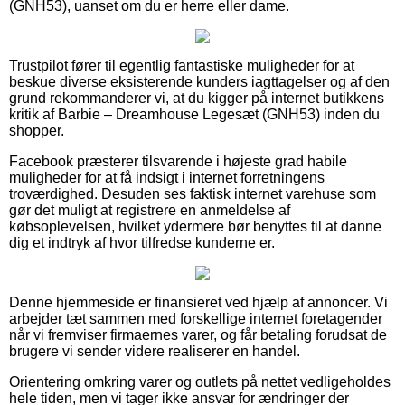
(GNH53), uanset om du er herre eller dame.
Trustpilot fører til egentlig fantastiske muligheder for at
beskue diverse eksisterende kunders iagttagelser og af den
grund rekommanderer vi, at du kigger på internet butikkens
kritik af Barbie – Dreamhouse Legesæt (GNH53) inden du
shopper.
Facebook præsterer tilsvarende i højeste grad habile
muligheder for at få indsigt i internet forretningens
troværdighed. Desuden ses faktisk internet varehuse som
gør det muligt at registrere en anmeldelse af
købsoplevelsen, hvilket ydermere bør benyttes til at danne
dig et indtryk af hvor tilfredse kunderne er.
Denne hjemmeside er finansieret ved hjælp af annoncer. Vi
arbejder tæt sammen med forskellige internet foretagender
når vi fremviser firmaernes varer, og får betaling forudsat de
brugere vi sender videre realiserer en handel.
Orientering omkring varer og outlets på nettet vedligeholdes
hele tiden, men vi tager ikke ansvar for ændringer der