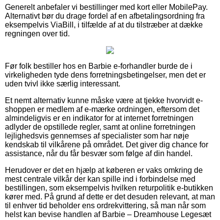
Generelt anbefaler vi bestillinger med kort eller MobilePay.
Alternativt bør du drage fordel af en afbetalingsordning fra
eksempelvis ViaBill, i tilfælde af at du tilstræber at dække
regningen over tid.
Før folk bestiller hos en Barbie e-forhandler burde de i
virkeligheden tyde dens forretningsbetingelser, men det er
uden tvivl ikke særlig interessant.
Et nemt alternativ kunne måske være at tjekke hvorvidt e-
shoppen er medlem af e-mærke ordningen, eftersom det
almindeligvis er en indikator for at internet forretningen
adlyder de opstillede regler, samt at online forretningen
lejlighedsvis gennemses af specialister som har nøje
kendskab til vilkårene på området. Det giver dig chance for
assistance, når du får besvær som følge af din handel.
Herudover er det en hjælp at køberen er vaks omkring de
mest centrale vilkår der kan spille ind i forbindelse med
bestillingen, som eksempelvis hvilken returpolitik e-butikken
kører med. På grund af dette er det desuden relevant, at man
til enhver tid beholder ens ordrekvittering, så man når som
helst kan bevise handlen af Barbie – Dreamhouse Legesæt