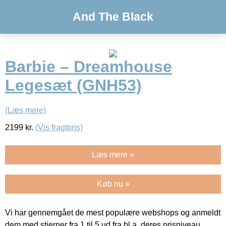
And The Black
Barbie – Dreamhouse
Legesæt (GNH53)
(Læs mere)
2199
kr.
(Vis fragtpris)
Læs mere »
Køb nu »
Vi har gennemgået de mest populære webshops og anmeldt
dem med stjerner fra 1 til 5 ud fra bl.a. deres prisniveau,