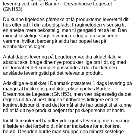
levering ved køb af Barbie – Dreamhouse Legesæt
(GNH53).
Du kunne ligeledes påtænke at få produkterne leveret til dit
hus eller ud til din arbejdsplads. Fragtmetoden viser sig tit
en anelse mere bekostelig, men til gengæld ret så let. Den
mindst kostelige slags levering er dog at du selv henter
varerne, hvilket beroer på at du har bopæl tæt på
webbutikkens lager.
Antal dages levering på Legetøj er vældig aktuel ifald vi
absolut skal bruge dine nye produkter lige om lidt, og med
det formål er det komplet passende at du checker den
anslåede leveringstid på det relevante produkt.
Adskillige e-butikker i Danmark præsterer 1 dags levering på
mange af butikkens produkter, eksempelvis Barbie –
Dreamhouse Legesæt (GNH53), men vær påpasselig da det
regnes ud fra at bestillingen fuldbyrdes tidligere end et
konkret tidspunkt, med det formål at de har udsigt til at kunne
nå at få dit nye produkt betjent før pakkepersonalet har fri.
Indtil flere internet handler yder gratis levering, men i mange
tilfælde er det forbeholdt når der indkøbes for et konkret
beløb. Desuden burde man snuppe den mindst kostelige