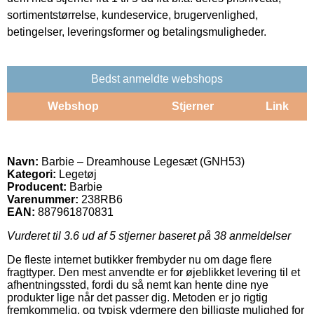
sortimentstørrelse, kundeservice, brugervenlighed,
betingelser, leveringsformer og betalingsmuligheder.
Bedst anmeldte webshops
Webshop
Stjerner
Link
Navn:
Barbie – Dreamhouse Legesæt (GNH53)
Kategori:
Legetøj
Producent:
Barbie
Varenummer:
238RB6
EAN:
887961870831
Vurderet til
3.6
ud af 5 stjerner baseret på
38
anmeldelser
De fleste internet butikker frembyder nu om dage flere
fragttyper. Den mest anvendte er for øjeblikket levering til et
afhentningssted, fordi du så nemt kan hente dine nye
produkter lige når det passer dig. Metoden er jo rigtig
fremkommelig, og typisk ydermere den billigste mulighed for