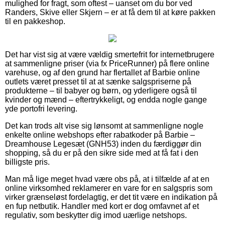
mulighed for fragt, som oftest – uanset om du bor ved
Randers, Skive eller Skjern – er at få dem til at køre pakken
til en pakkeshop.
Det har vist sig at være vældig smertefrit for internetbrugere
at sammenligne priser (via fx PriceRunner) på flere online
varehuse, og af den grund har flertallet af Barbie online
outlets været presset til at at sænke salgspriserne på
produkterne – til babyer og børn, og yderligere også til
kvinder og mænd – eftertrykkeligt, og endda nogle gange
yde portofri levering.
Det kan trods alt vise sig lønsomt at sammenligne nogle
enkelte online webshops efter rabatkoder på Barbie –
Dreamhouse Legesæt (GNH53) inden du færdiggør din
shopping, så du er på den sikre side med at få fat i den
billigste pris.
Man må lige meget hvad være obs på, at i tilfælde af at en
online virksomhed reklamerer en vare for en salgspris som
virker grænseløst fordelagtig, er det tit være en indikation på
en fup netbutik. Handler med kort er dog omfavnet af et
regulativ, som beskytter dig imod uærlige netshops.