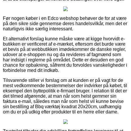
Før nogen køber i en Edco webshop behøver de for at være
på den sikre side gennemse deres handelsvilkår, men det er
naturligvis ikke særlig interessant.
Et alternativt forslag kunne måske være at kigge hvorvidt e-
butikken er verificeret af e-mærket, eftersom det burde være
et bevis på at webbutikken imødekommer de danske regler,
udover at e-shoppen nu og da revideres af fagmænd som
har indsigt i reglerne på området. Dette er desuden en god
chance for opbakning, såfremt du forvoldes vanskeligheder i
forbindelse med dit indkøb.
Tilsvarende stiller vi forslag om at kunden er på vagt for de
mest vedkommende bestemmelser der indvirker på købet, til
eksempel den byttepolitik e-firmaet bruger. I relation til det er
det tilmed afgørende, at man når som helst gemmer sin
faktura e-mail, således man når som helst vil kunne bevise
sin bestilling af Bbq værktøj kvadrat 20x20cm, uafhængig
om du er på udkig efter produkter til en herre eller dame.