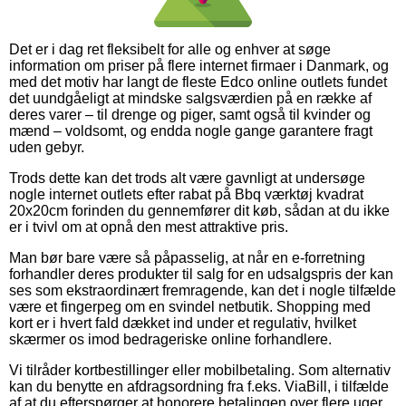
Det er i dag ret fleksibelt for alle og enhver at søge
information om priser på flere internet firmaer i Danmark, og
med det motiv har langt de fleste Edco online outlets fundet
det uundgåeligt at mindske salgsværdien på en række af
deres varer – til drenge og piger, samt også til kvinder og
mænd – voldsomt, og endda nogle gange garantere fragt
uden gebyr.
Trods dette kan det trods alt være gavnligt at undersøge
nogle internet outlets efter rabat på Bbq værktøj kvadrat
20x20cm forinden du gennemfører dit køb, sådan at du ikke
er i tvivl om at opnå den mest attraktive pris.
Man bør bare være så påpasselig, at når en e-forretning
forhandler deres produkter til salg for en udsalgspris der kan
ses som ekstraordinært fremragende, kan det i nogle tilfælde
være et fingerpeg om en svindel netbutik. Shopping med
kort er i hvert fald dækket ind under et regulativ, hvilket
skærmer os imod bedrageriske online forhandlere.
Vi tilråder kortbestillinger eller mobilbetaling. Som alternativ
kan du benytte en afdragsordning fra f.eks. ViaBill, i tilfælde
af at du efterspørger at honorere betalingen over flere uger.