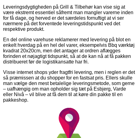
Leveringsdygtigheden på Grill & Tilbehør kan vise sig at
være ekstremt essentiel såfremt man mangler varerne inden
for få dage, og herved er det særdeles fornuftigt at vi ser
nærmere på det forventede leveringstidspunkt ved det
respektive produkt.
En del online varehuse reklamerer med levering på blot en
enkelt hverdag på en hel del varer, eksempelvis Bbq værktøj
kvadrat 20x20cm, men det antager at ordren aflægges
forinden et nøjagtigt tidspunkt, så at de kan nå at få pakken
distribueret før de logistikansatte har fri.
Visse internet shops yder fragtfri levering, men i reglen er det
så præmissen at du shopper for en fastsat pris. Ellers skulle
man vælge den mest betalelige leveringsmetode, som gerne
– uafhængig om man opholder sig tæt på Esbjerg, Varde
eller Nivå – vil blive at få dem til at køre din pakke til en
pakkeshop.