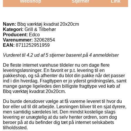
Webshop
Stjerner
Link
Navn:
Bbq værktøj kvadrat 20x20cm
Kategori:
Grill & Tilbehør
Producent:
Edco
Varenummer:
32062854
EAN:
8711252951959
Vurderet til
4.2
ud af 5 stjerner baseret på
4
anmeldelser
De fleste internet varehuse tildeler nu om dage flere
leveringsløsninger. En favorit er p.t. levering til en
pakkeshop, og så afhenter du blot din pakke når det passer
ind i din hverdag. Fragttypen er jo yderst gnidningsløs, samt
mange gange ligeledes den billigste fragttype ved køb af
Bbq værktøj kvadrat 20x20cm.
Du burde derudover vælge at få varerne leveret til hvor du
bor eller ud til dit arbejde. Løsningen bliver tit en sjat dyrere,
men samtidig særdeles let. Den mindst kostelige slags
levering er unægtelig at du selv henter ordren, som dog
beroer på at du befinder dig tæt på internet selskabets
tilholdssted.