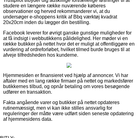
Trustpilot tilbyder dig adskillige fortræffelige løsninger til at
studere en længere række nuværende køberes
observationer og herved rekommanderer vi, at du
undersøger e-shoppens kritik af Bbq værktøj kvadrat
20x20cm inden du lægger din bestilling.
Facebook leverer for øvrigt ganske gunstige muligheder for
at få indsigt i webbutikkens pålidelighed. Her møder vi en
række butikker på nettet hvor det er muligt at offentliggøre en
vurdering af ordreforløbet, hvilket tilmed burde bruges til at
afveje tilfredsheden hos kunderne.
Hjemmesiden er finansieret ved hjælp af annoncer. Vi har
aftaler med en lang række firmaer på nettet og markedsfører
butikkernes tilbud, og opnår betaling om vores besøgende
udfører en transaktion.
Fakta angående varer og butikker på nettet opdateres
rutinemæssigt, men vi kan ikke stilles ansvarlig for
reguleringer der måtte være udført siden seneste opdatering
af hjemmesidens data.