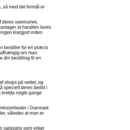
s, så med det formål er
af deres varenumre,
 antager at handlen laves
lingen klargjort inden
n bestiller for en præcis
– uafhængig om man
 din bestilling til en
af shops på nettet, og
på specielt deres bedst i
 og endda nogle gange
t virksomheder i Danmark
ler, således at man er
en salgspris som virker