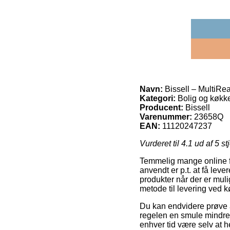
Navn:
Bissell – MultiRe
Kategori:
Bolig og køkk
Producent:
Bissell
Varenummer:
23658Q
EAN:
11120247237
Vurderet til
4.1
ud af 5 st
Temmelig mange online fo
anvendt er p.t. at få leve
produkter når der er muli
metode til levering ved 
Du kan endvidere prøve at 
regelen en smule mindre p
enhver tid være selv at 