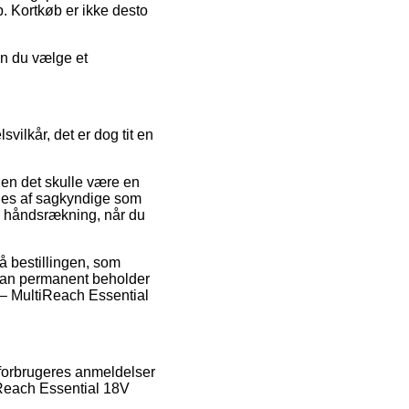
p. Kortkøb er ikke desto
an du vælge et
ilkår, det er dog tit en
en det skulle være en
øges af sagkyndige som
n håndsrækning, når du
å bestillingen, som
t man permanent beholder
 – MultiReach Essential
 forbrugeres anmeldelser
iReach Essential 18V