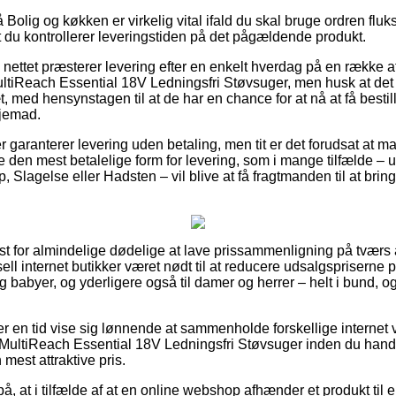
olig og køkken er virkelig vital ifald du skal bruge ordren fluk
at du kontrollerer leveringstiden på det pågældende produkt.
 nettet præsterer levering efter en enkelt hverdag på en række 
ltiReach Essential 18V Ledningsfri Støvsuger, men husk at det
t, med hensynstagen til at de har en chance for at nå at få bestil
hjemad.
 garanterer levering uden betaling, men tit er det forudsat at ma
e den mest betalelige form for levering, som i mange tilfælde 
 Slagelse eller Hadsten – vil blive at få fragtmanden til at bringe
st for almindelige dødelige at lave prissammenligning på tværs 
sell internet butikker været nødt til at reducere udsalgspriserne 
 og babyer, og yderligere også til damer og herrer – helt i bund,
hver en tid vise sig lønnende at sammenholde forskellige interne
– MultiReach Essential 18V Ledningsfri Støvsuger inden du hand
mest attraktive pris.
, at i tilfælde af at en online webshop afhænder et produkt til 