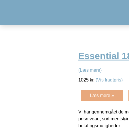
Essential 
(Læs mere)
1025
kr.
(Vis fragtpris)
Læs mere »
Vi har gennemgået de mes
prisniveau, sortimentstø
betalingsmuligheder.