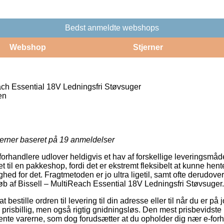
Bedst anmeldte webshops
Webshop
Stjerner
ach Essential 18V Ledningsfri Støvsuger
en
jerner baseret på
19
anmeldelser
rhandlere udlover heldigvis et hav af forskellige leveringsmåd
ret til en pakkeshop, fordi det er ekstremt fleksibelt at kunne he
ghed for det. Fragtmetoden er jo ultra ligetil, samt ofte derudove
køb af Bissell – MultiReach Essential 18V Ledningsfri Støvsuger.
bestille ordren til levering til din adresse eller til når du er på
risbillig, men også rigtig gnidningsløs. Den mest prisbevidste l
hente varerne, som dog forudsætter at du opholder dig nær e-for