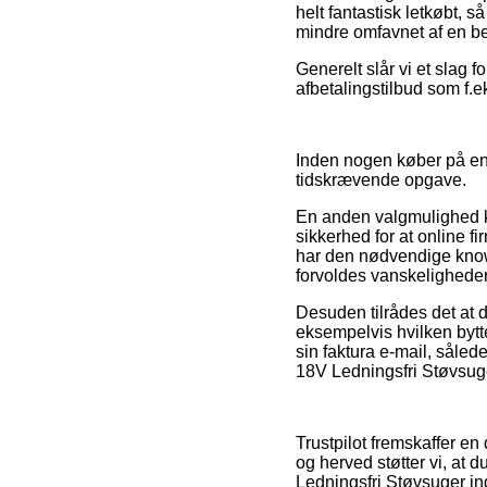
helt fantastisk letkøbt, 
mindre omfavnet af en be
Generelt slår vi et slag 
afbetalingstilbud som f.ek
Inden nogen køber på en 
tidskrævende opgave.
En anden valgmulighed k
sikkerhed for at online 
har den nødvendige know
forvoldes vanskeligheder
Desuden tilrådes det at 
eksempelvis hvilken bytte
sin faktura e-mail, såle
18V Ledningsfri Støvsuger
Trustpilot fremskaffer e
og herved støtter vi, at
Ledningsfri Støvsuger ind