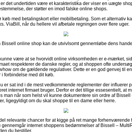
så er det undertiden være et karakteristika der viser en uægte sho
stemmelse, der støtter en imod falske online shops.
for køb med betalingskort eller mobilbetaling. Som et alternativ k
s. ViaBill, når du hellere vil afbetale regningen over flere uger.
Bissell online shop kan de utvivlsomt gennemløbe dens handelsv
unne være at se hvorvidt online virksomheden er e-mærket, sid
firmaet respekterer de danske regler, og at shoppen ofte unders
how om de gældende regulativer. Dette er en god genvej til e
 i forbindelse med dit køb.
du er sat ind i de mest vedkommende reglementer der influerer p
ret internet firmaet bruger. Derfor er det tillige essesentielt, a
des man når som helst vil kunne dokumentere sin ordre af Bissell
, ligegyldigt om du skal shoppe til en dame eller herre.
n del relevante chancer for at kigge på ret mange forhenværende
 du gennemgår internet shoppens bedømmelser af Bissell – Mult
en du bestiller.