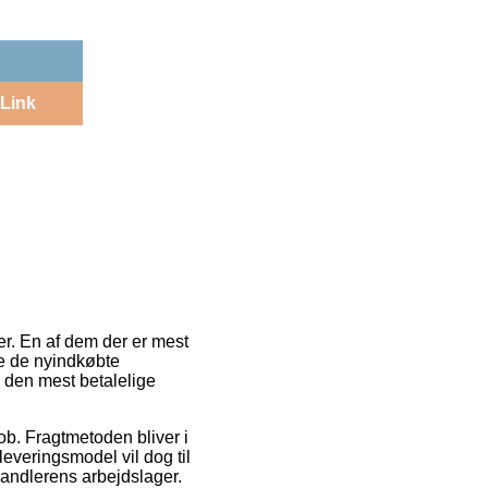
Link
er. En af dem der er mest
nte de nyindkøbte
r den mest betalelige
 job. Fragtmetoden bliver i
everingsmodel vil dog til
handlerens arbejdslager.