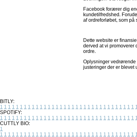
Facebook forærer dig end
kundetilfredshed. Forude
af ordreforløbet, som på 
Dette website er finansi
derved at vi promoverer 
ordre.
Oplysninger vedrørende t
justeringer der er blevet
BITLY:
1
1
1
1
1
1
1
1
1
1
1
1
1
1
1
1
1
1
1
1
1
1
1
1
1
1
1
1
1
1
1
1
1
1
SPOTIFY:
1
1
1
1
1
1
1
1
1
1
1
1
1
1
1
1
1
1
1
1
1
1
1
1
1
1
1
1
1
1
1
1
1
1
CUTTLY BIO:
1
1
1
1
1
1
1
1
1
1
1
1
1
1
1
1
1
1
1
1
1
1
1
1
1
1
1
1
1
1
1
1
1
1
1