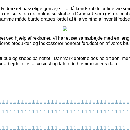
videre ret passelige genveje til at få kendskab til online virk
n det ser vi en del online selskaber i Danmark som gør det muli
samme måde burde drages fordel af til afvejning af hvor tilfreds
eret ved hjælp af reklamer. Vi har et tæt samarbejde med en lang
deres produkter, og indkasserer honorar forudsat en af vores b
ilbud og shops på nettet i Danmark opretholdes hele tiden, men 
 udarbejdet efter at vi sidst opdaterede hjemmesidens data.
1
1
1
1
1
1
1
1
1
1
1
1
1
1
1
1
1
1
1
1
1
1
1
1
1
1
1
1
1
1
1
1
1
1
1
1
1
1
1
1
1
1
1
1
1
1
1
1
1
1
1
1
1
1
1
1
1
1
1
1
1
1
1
1
1
1
1
1
1
1
1
1
1
1
1
1
1
1
1
1
1
1
1
1
1
1
1
1
1
1
1
1
1
1
1
1
1
1
1
1
1
1
1
1
1