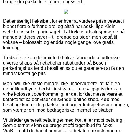
bringe din pakke til et afhentningssted.
Det er særligt fleksibelt for enhver at vurdere prisniveauet i
blandt flere e-forhandlere, og altså har adskillige Klein
webshops set sig nødsaget til at trykke udsalgspriserne på
mange af deres varer – til drenge og piger, men også til
voksne – kolossalt, og endda nogle gange love gratis
levering.
Trods dette kan det imidlertid blive lønnende at udforske
diverse shops på nettet efter rabatkoder på Bosch
parkeringshus før du bestiller, så du er garanteret at få den
mindst kostelige pris.
Man bør ikke desto mindre ikke undervurdere, at ifald en
netbutik udbyder bedst i test varer til en salgspris der kan
virke kolossalt overkommelig, er det for det meste være et
karakteristika der viser en svindel online shop. Køb med
betalingskort er dog dækket ind under Indsigelsesordningen,
som værner en imod bedrageriske internet selskaber.
Vi tilråder generelt betalinger med kort eller mobilbetaling.
Som alternativ kan du bruge et afdragstilbud fra f.eks.
ViaBill, ifald du har til hensigt at afbetale omkostningerne i