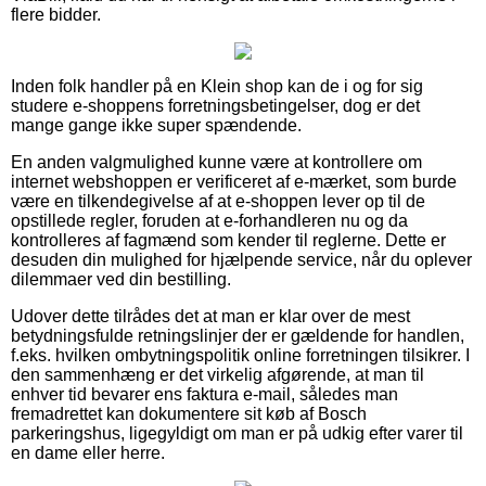
flere bidder.
Inden folk handler på en Klein shop kan de i og for sig
studere e-shoppens forretningsbetingelser, dog er det
mange gange ikke super spændende.
En anden valgmulighed kunne være at kontrollere om
internet webshoppen er verificeret af e-mærket, som burde
være en tilkendegivelse af at e-shoppen lever op til de
opstillede regler, foruden at e-forhandleren nu og da
kontrolleres af fagmænd som kender til reglerne. Dette er
desuden din mulighed for hjælpende service, når du oplever
dilemmaer ved din bestilling.
Udover dette tilrådes det at man er klar over de mest
betydningsfulde retningslinjer der er gældende for handlen,
f.eks. hvilken ombytningspolitik online forretningen tilsikrer. I
den sammenhæng er det virkelig afgørende, at man til
enhver tid bevarer ens faktura e-mail, således man
fremadrettet kan dokumentere sit køb af Bosch
parkeringshus, ligegyldigt om man er på udkig efter varer til
en dame eller herre.