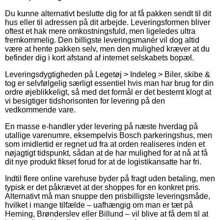
Du kunne alternativt beslutte dig for at få pakken sendt til dit
hus eller til adressen på dit arbejde. Leveringsformen bliver
oftest et hak mere omkostningsfuld, men ligeledes ultra
fremkommelig. Den billigste leveringsmanér vil dog altid
være at hente pakken selv, men den mulighed kræver at du
befinder dig i kort afstand af internet selskabets bopæl.
Leveringsdygtigheden på Legetøj > Indeleg > Biler, skibe &
tog er selvfølgelig særligt essentiel hvis man har brug for din
ordre øjeblikkeligt, så med det formål er det bestemt klogt at
vi besigtiger tidshorisonten for levering på den
vedkommende vare.
En masse e-handler yder levering på næste hverdag på
utallige varenumre, eksempelvis Bosch parkeringshus, men
som imidlertid er regnet ud fra at orden realiseres inden et
nøjagtigt tidspunkt, sådan at de har mulighed for at nå at få
dit nye produkt fikset forud for at de logistikansatte har fri.
Indtil flere online varehuse byder på fragt uden betaling, men
typisk er det påkrævet at der shoppes for en konkret pris.
Alternativt må man snuppe den prisbilligste leveringsmåde,
hvilket i mange tilfælde – uafhængig om man er tæt på
Herning, Brønderslev eller Billund – vil blive at få dem til at