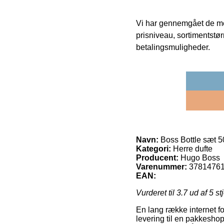
Vi har gennemgået de mes
prisniveau, sortimentstø
betalingsmuligheder.
Navn:
Boss Bottle sæt 5
Kategori:
Herre dufte
Producent:
Hugo Boss
Varenummer:
3781476
EAN:
Vurderet til
3.7
ud af 5 st
En lang række internet fo
levering til en pakkeshop