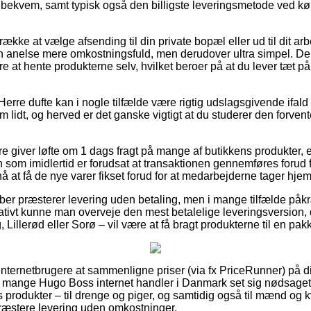
g bekvem, samt typisk også den billigste leveringsmetode ved kø
kke at vælge afsending til din private bopæl eller ud til dit ar
 en anelse mere omkostningsfuld, men derudover ultra simpel. De
e at hente produkterne selv, hvilket beroer på at du lever tæt 
erre dufte kan i nogle tilfælde være rigtig udslagsgivende ifald
m lidt, og herved er det ganske vigtigt at du studerer den forve
ere giver løfte om 1 dags fragt på mange af butikkens produkter,
som imidlertid er forudsat at transaktionen gennemføres forud fo
å at få de nye varer fikset forud for at medarbejderne tager hjem
ber præsterer levering uden betaling, men i mange tilfælde påk
nativt kunne man overveje den mest betalelige leveringsversion, 
 Lillerød eller Sorø – vil være at få bragt produkterne til en pa
r internetbrugere at sammenligne priser (via fx PriceRunner) på di
 mange Hugo Boss internet handler i Danmark set sig nødsaget 
produkter – til drenge og piger, og samtidig også til mænd og kvi
æstere levering uden omkostninger.