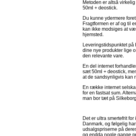
Metoden er altså virkeli
50ml + deostick.
Du kunne ydermere foretræ
Fragtformen er af og til
kan ikke modsiges at vær
hjemsted.
Leveringstidspunktet på H
dine nye produkter lige o
den relevante vare.
En del internet forhandl
sæt 50ml + deostick, men 
at de sandsynligvis kan n
En række internet selska
for en fastsat sum. Alter
man bor tæt på Silkeborg,
Det er ultra smertefrit fo
Danmark, og følgelig har
udsalgspriserne på deres 
og endda nogle gange pr