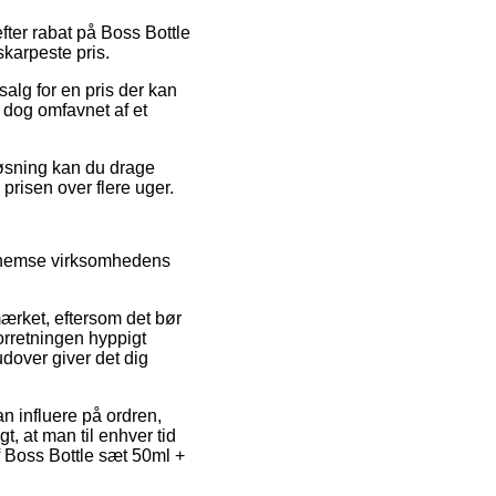
efter rabat på Boss Bottle
skarpeste pris.
salg for en pris der kan
r dog omfavnet af et
løsning kan du drage
 prisen over flere uger.
gennemse virksomhedens
rket, eftersom det bør
orretningen hyppigt
dover giver det dig
 influere på ordren,
t, at man til enhver tid
af Boss Bottle sæt 50ml +