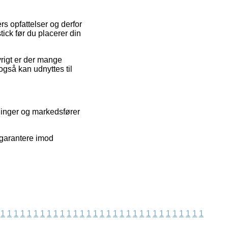
rs opfattelser og derfor
ick før du placerer din
øvrigt er der mange
også kan udnyttes til
ninger og markedsfører
 garantere imod
1
1
1
1
1
1
1
1
1
1
1
1
1
1
1
1
1
1
1
1
1
1
1
1
1
1
1
1
1
1
1