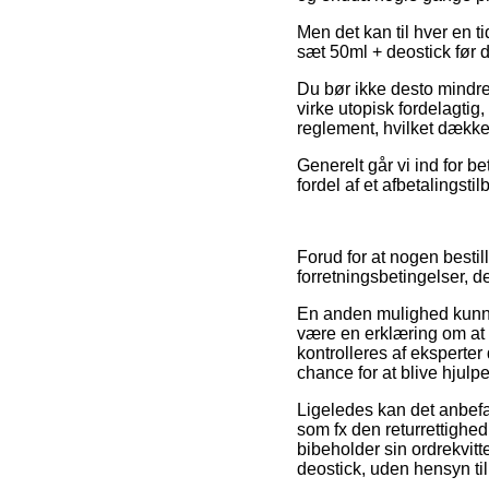
Men det kan til hver en t
sæt 50ml + deostick før d
Du bør ikke desto mindre h
virke utopisk fordelagtig
reglement, hvilket dække
Generelt går vi ind for 
fordel af et afbetalingsti
Forud for at nogen besti
forretningsbetingelser, det
En anden mulighed kunne
være en erklæring om at 
kontrolleres af ekspert
chance for at blive hjulp
Ligeledes kan det anbefa
som fx den returrettighed
bibeholder sin ordrekvitt
deostick, uden hensyn til