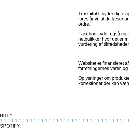
Trustpilot tilbyder dig e
foreslår vi, at du læser 
ordre.
Facebook yder også rigtig 
netbutikker hvor det er 
vurdering af tilfredshed
Websitet er finansieret 
forretningernes varer, og
Oplysninger om produkte
korrektioner der kan være
BITLY:
1
1
1
1
1
1
1
1
1
1
1
1
1
1
1
1
1
1
1
1
1
1
1
1
1
1
1
1
1
1
1
1
1
1
SPOTIFY: