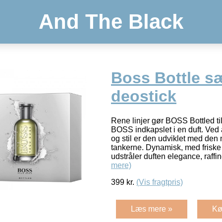
And The Black
Boss Bottle s
deostick
Rene linjer gør BOSS Bottled til
BOSS indkapslet i en duft. Ved
og stil er den udviklet med de
tankerne. Dynamisk, med friske 
udstråler duften elegance, raff
mere)
399
kr.
(Vis fragtpris)
Læs mere »
Kø