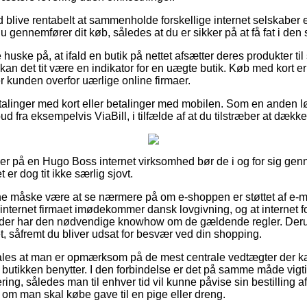
id blive rentabelt at sammenholde forskellige internet selskaber 
u gennemfører dit køb, således at du er sikker på at få fat i den 
uske på, at ifald en butik på nettet afsætter deres produkter til 
, kan det tit være en indikator for en uægte butik. Køb med kort e
r kunden overfor uærlige online firmaer.
betalinger med kort eller betalinger med mobilen. Som en anden 
lbud fra eksempelvis ViaBill, i tilfælde af at du tilstræber at dække
ller på en Hugo Boss internet virksomhed bør de i og for sig 
 er dog tit ikke særlig sjovt.
 måske være at se nærmere på om e-shoppen er støttet af e-mæ
internet firmaet imødekommer dansk lovgivning, og at internet f
er der har den nødvendige knowhow om de gældende regler. Deru
et, såfremt du bliver udsat for besvær ved din shopping.
les at man er opmærksom på de mest centrale vedtægter der kan
 butikken benytter. I den forbindelse er det på samme måde vigtig
ering, således man til enhver tid vil kunne påvise sin bestilling 
 om man skal købe gave til en pige eller dreng.