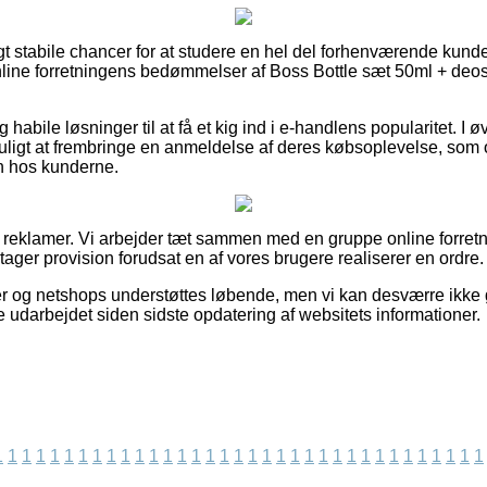
vigt stabile chancer for at studere en hel del forhenværende kunde
online forretningens bedømmelser af Boss Bottle sæt 50ml + deost
habile løsninger til at få et kig ind i e-handlens popularitet. I 
muligt at frembringe en anmeldelse af deres købsoplevelse, som 
en hos kunderne.
af reklamer. Vi arbejder tæt sammen med en gruppe online forret
 tager provision forudsat en af vores brugere realiserer en ordre.
r og netshops understøttes løbende, men vi kan desværre ikke
 udarbejdet siden sidste opdatering af websitets informationer.
1
1
1
1
1
1
1
1
1
1
1
1
1
1
1
1
1
1
1
1
1
1
1
1
1
1
1
1
1
1
1
1
1
1
1