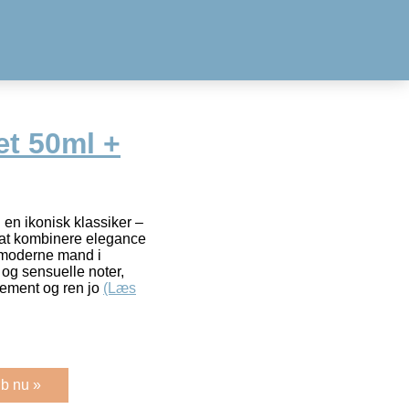
æt 50ml +
 en ikonisk klassiker –
 at kombinere elegance
n moderne mand i
og sensuelle noter,
inement og ren jo
(Læs
b nu »