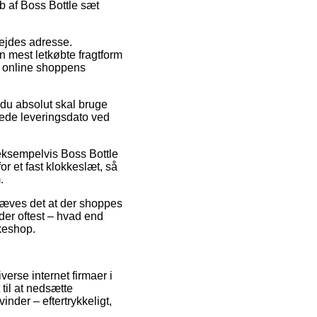
b af Boss Bottle sæt
bejdes adresse.
n mest letkøbte fragtform
på online shoppens
 du absolut skal bruge
ntede leveringsdato ved
 eksempelvis Boss Bottle
r et fast klokkeslæt, så
.
ræves det at der shoppes
der oftest – hvad end
kkeshop.
verse internet firmaer i
til at nedsætte
nder – eftertrykkeligt,