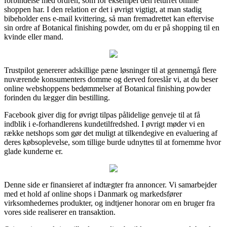
forbindelse med ordren, som for eksempel den returret online
shoppen har. I den relation er det i øvrigt vigtigt, at man stadig
bibeholder ens e-mail kvittering, så man fremadrettet kan eftervise
sin ordre af Botanical finishing powder, om du er på shopping til en
kvinde eller mand.
Trustpilot genererer adskillige pæne løsninger til at gennemgå flere
nuværende konsumenters domme og derved foreslår vi, at du beser
online webshoppens bedømmelser af Botanical finishing powder
forinden du lægger din bestilling.
Facebook giver dig for øvrigt tilpas pålidelige genveje til at få
indblik i e-forhandlerens kundetilfredshed. I øvrigt møder vi en
række netshops som gør det muligt at tilkendegive en evaluering af
deres købsoplevelse, som tillige burde udnyttes til at fornemme hvor
glade kunderne er.
Denne side er finansieret af indtægter fra annoncer. Vi samarbejder
med et hold af online shops i Danmark og markedsfører
virksomhedernes produkter, og indtjener honorar om en bruger fra
vores side realiserer en transaktion.