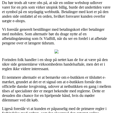
Du bør trods alt være obs på, at når en online webshop udlover
varer for en pris som virker utopisk billig, burde det undertiden være
et symbol på en snydagtig webbutik. Betalinger med kort er på den
anden side omfattet af en orden, hvilket forsvarer kunden overfor
uægte e-shops.
Vi foreslår generelt bestillinger med betalingskort eller betalinger
med mobilen. Som alternativ bør du drage nytte af en
afbetalingsløsning som fx ViaBill, når du ser en fordel i at afbetale
pengene over et længere tidsrum.
Forinden folk handler i en shop på nettet kan de for at være på den
sikre side gennemlæse virksomhedens handelsaftale, men det er i
reglen ikke videre interessant.
Et nemmere alternativ er at bemærke om e-butikken er tilsluttet e-
mærket, grundet at det er et signal om at e-butikken forstår den
officielle danske lovgivning, udover at netbutikken en gang i mellem
tilses af specialister der er meget bekendte med reglerne. Dette er
desuden din chance for en hjælpende hånd, hvis du møder
dilemmaer ved dit køb.
Ligeså foreslår vi at kunden er påpasselig med de primære regler i