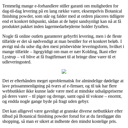
Temmelig mange e-forhandlere stiller garanti om muligheden for
dag-til-dag levering på en lang række varer, eksempelvis Botanical
finishing powder, som står og falder med at ordren placeres tidligere
end et konkret tidspunkt, sådan at de højst sandsynligt kan nå at få
produktet pakket inden lagermedarbejderne holder fyraften.
Nogle få online outlets garanterer gebyrfri levering, men i de fleste
tilfælde er det så nødvendigt at man bestiller for et konkret beløb. I
øvrigt må du udse dig den mest prisbevidste leveringsform, hvilket i
mange tilfælde – ligegyldigt om man er nær Kolding, Ikast eller
Lystrup – vil blive at få fragtfirmaet til at bringe dine varer til et
udleveringssted.
Det er efterhånden meget uproblematisk for almindelige dødelige at
lave prissammenligning på tværs af e-firmaer, og til tak har flere
webbutikker ikke kunne lade være med at mindske udsalgspriserne
på deres varer – til piger og drenge, samt også til voksne – enormt,
og endda nogle gange byde på fragt uden gebyr.
Det kan alligevel være gavnligt at granske diverse netbutikker efter
tilbud på Botanical finishing powder forud for at du færdiggør din
shopping, så man er sikret at indhente den mindst kostelige pris.