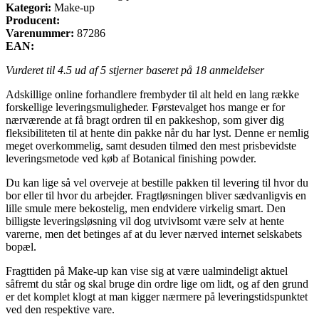
Kategori:
Make-up
Producent:
Varenummer:
87286
EAN:
Vurderet til
4.5
ud af 5 stjerner baseret på
18
anmeldelser
Adskillige online forhandlere frembyder til alt held en lang række
forskellige leveringsmuligheder. Førstevalget hos mange er for
nærværende at få bragt ordren til en pakkeshop, som giver dig
fleksibiliteten til at hente din pakke når du har lyst. Denne er nemlig
meget overkommelig, samt desuden tilmed den mest prisbevidste
leveringsmetode ved køb af Botanical finishing powder.
Du kan lige så vel overveje at bestille pakken til levering til hvor du
bor eller til hvor du arbejder. Fragtløsningen bliver sædvanligvis en
lille smule mere bekostelig, men endvidere virkelig smart. Den
billigste leveringsløsning vil dog utvivlsomt være selv at hente
varerne, men det betinges af at du lever nærved internet selskabets
bopæl.
Fragttiden på Make-up kan vise sig at være ualmindeligt aktuel
såfremt du står og skal bruge din ordre lige om lidt, og af den grund
er det komplet klogt at man kigger nærmere på leveringstidspunktet
ved den respektive vare.