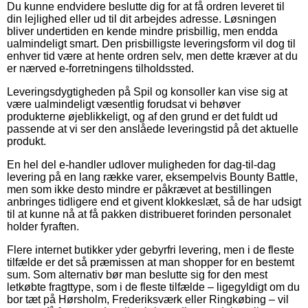
Du kunne endvidere beslutte dig for at få ordren leveret til
din lejlighed eller ud til dit arbejdes adresse. Løsningen
bliver undertiden en kende mindre prisbillig, men endda
ualmindeligt smart. Den prisbilligste leveringsform vil dog til
enhver tid være at hente ordren selv, men dette kræver at du
er nærved e-forretningens tilholdssted.
Leveringsdygtigheden på Spil og konsoller kan vise sig at
være ualmindeligt væsentlig forudsat vi behøver
produkterne øjeblikkeligt, og af den grund er det fuldt ud
passende at vi ser den anslåede leveringstid på det aktuelle
produkt.
En hel del e-handler udlover muligheden for dag-til-dag
levering på en lang række varer, eksempelvis Bounty Battle,
men som ikke desto mindre er påkrævet at bestillingen
anbringes tidligere end et givent klokkeslæt, så de har udsigt
til at kunne nå at få pakken distribueret forinden personalet
holder fyraften.
Flere internet butikker yder gebyrfri levering, men i de fleste
tilfælde er det så præmissen at man shopper for en bestemt
sum. Som alternativ bør man beslutte sig for den mest
letkøbte fragttype, som i de fleste tilfælde – ligegyldigt om du
bor tæt på Hørsholm, Frederiksværk eller Ringkøbing – vil