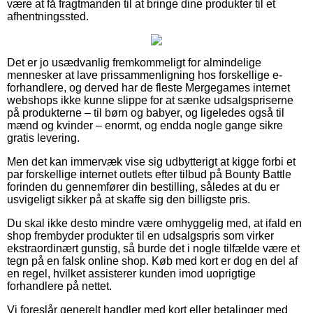
være at få fragtmanden til at bringe dine produkter til et
afhentningssted.
Det er jo usædvanlig fremkommeligt for almindelige
mennesker at lave prissammenligning hos forskellige e-
forhandlere, og derved har de fleste Mergegames internet
webshops ikke kunne slippe for at sænke udsalgspriserne
på produkterne – til børn og babyer, og ligeledes også til
mænd og kvinder – enormt, og endda nogle gange sikre
gratis levering.
Men det kan immervæk vise sig udbytterigt at kigge forbi et
par forskellige internet outlets efter tilbud på Bounty Battle
forinden du gennemfører din bestilling, således at du er
usvigeligt sikker på at skaffe sig den billigste pris.
Du skal ikke desto mindre være omhyggelig med, at ifald en
shop frembyder produkter til en udsalgspris som virker
ekstraordinært gunstig, så burde det i nogle tilfælde være et
tegn på en falsk online shop. Køb med kort er dog en del af
en regel, hvilket assisterer kunden imod uoprigtige
forhandlere på nettet.
Vi foreslår generelt handler med kort eller betalinger med