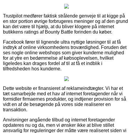
Trustpilot medfører faktisk strålende genveje til at kigge på
en stor portion øvrige forbrugeres meninger og af den grund
kan det være til hjælp, at du bliver klogere på internet
butikkens ratings af Bounty Battle forinden du køber.
Facebook fører til lignende ultra nyttige løsninger til at få
indtryk af online virksomhedens troværdighed. Foruden det
ses nogle online webshops som giver kunderne mulighed
for at ytre en bedømmelse af købsoplevelsen, hvilket
ligeledes kan drages fordel af til at få et indblik i
tilfredsheden hos kunderne.
Dette website er finansieret af reklameindtægter. Vi har et
tæt samarbejde med et hav af internet foretagender når vi
formidler firmaernes produkter, og indtjener provision for så
vidt en af de besøgende på vores side realiserer en
transaktion.
Anvisninger angående tilbud og internet foretagender
opdateres nu og da, men vi ønsker ikke at blive stillet
ansvarlig for reguleringer der måtte være realiseret siden vi