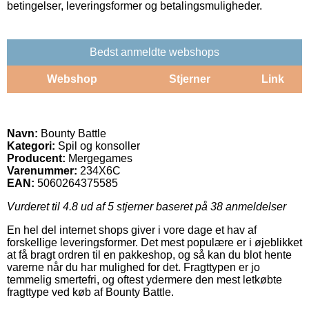
betingelser, leveringsformer og betalingsmuligheder.
Bedst anmeldte webshops
Webshop
Stjerner
Link
Navn:
Bounty Battle
Kategori:
Spil og konsoller
Producent:
Mergegames
Varenummer:
234X6C
EAN:
5060264375585
Vurderet til
4.8
ud af 5 stjerner baseret på
38
anmeldelser
En hel del internet shops giver i vore dage et hav af
forskellige leveringsformer. Det mest populære er i øjeblikket
at få bragt ordren til en pakkeshop, og så kan du blot hente
varerne når du har mulighed for det. Fragttypen er jo
temmelig smertefri, og oftest ydermere den mest letkøbte
fragttype ved køb af Bounty Battle.