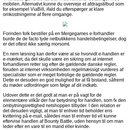
mobilen. Alternativt kunne du overveje et afdragstilbud som
for eksempel ViaBill, ifald du efterspørger at klare
omkostningerne af flere omgange.
Forinden folk bestiller på en Mergegames e-forhandler
burde de de facto tyde netbutikkens handelsbetingelser, dog
er det oftest ikke særlig morsomt.
En nem løsning kan derfor være at se hvorvidt e-handlen er
e-mærket, da det skulle være en sikring om at internet
forhandleren retter sig efter de gældende danske regler,
foruden at internet virksomheden regelmæssigt vurderes af
specialister som er meget fortrolige de gældende regler.
Dette er desuden en god mulighed for at få bistand, såfremt
du møder udfordringer som følge af dit indkøb.
Udover dette er det godt at man er på vagt for de
elementære vilkår der har betydning for handlen, som fx den
ombytningsrettighed netshoppen tilbyder. I den relation er
det desuden vigtigt, at man til enhver tid beholder ens
kvittering på e-mail, således man til enhver tid vil kunne
eftervise handlen af Bounty Battle, uden hensyn til om man
leder efter en vare til en mand eller kvinde.