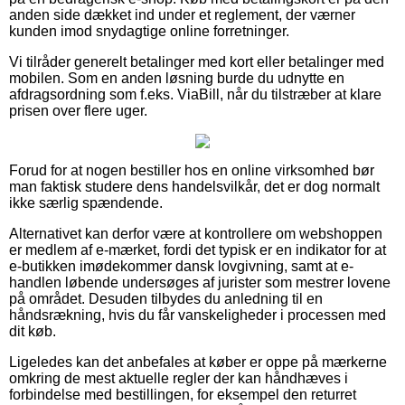
anden side dækket ind under et reglement, der værner
kunden imod snydagtige online forretninger.
Vi tilråder generelt betalinger med kort eller betalinger med
mobilen. Som en anden løsning burde du udnytte en
afdragsordning som f.eks. ViaBill, når du tilstræber at klare
prisen over flere uger.
Forud for at nogen bestiller hos en online virksomhed bør
man faktisk studere dens handelsvilkår, det er dog normalt
ikke særlig spændende.
Alternativet kan derfor være at kontrollere om webshoppen
er medlem af e-mærket, fordi det typisk er en indikator for at
e-butikken imødekommer dansk lovgivning, samt at e-
handlen løbende undersøges af jurister som mestrer lovene
på området. Desuden tilbydes du anledning til en
håndsrækning, hvis du får vanskeligheder i processen med
dit køb.
Ligeledes kan det anbefales at køber er oppe på mærkerne
omkring de mest aktuelle regler der kan håndhæves i
forbindelse med bestillingen, for eksempel den returret