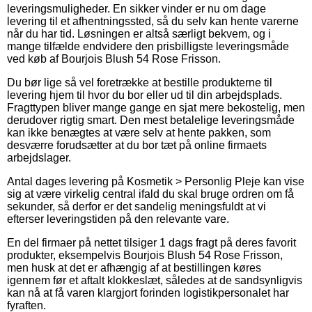
leveringsmuligheder. En sikker vinder er nu om dage
levering til et afhentningssted, så du selv kan hente varerne
når du har tid. Løsningen er altså særligt bekvem, og i
mange tilfælde endvidere den prisbilligste leveringsmåde
ved køb af Bourjois Blush 54 Rose Frisson.
Du bør lige så vel foretrække at bestille produkterne til
levering hjem til hvor du bor eller ud til din arbejdsplads.
Fragttypen bliver mange gange en sjat mere bekostelig, men
derudover rigtig smart. Den mest betalelige leveringsmåde
kan ikke benægtes at være selv at hente pakken, som
desværre forudsætter at du bor tæt på online firmaets
arbejdslager.
Antal dages levering på Kosmetik > Personlig Pleje kan vise
sig at være virkelig central ifald du skal bruge ordren om få
sekunder, så derfor er det sandelig meningsfuldt at vi
efterser leveringstiden på den relevante vare.
En del firmaer på nettet tilsiger 1 dags fragt på deres favorit
produkter, eksempelvis Bourjois Blush 54 Rose Frisson,
men husk at det er afhængig af at bestillingen køres
igennem før et aftalt klokkeslæt, således at de sandsynligvis
kan nå at få varen klargjort forinden logistikpersonalet har
fyraften.