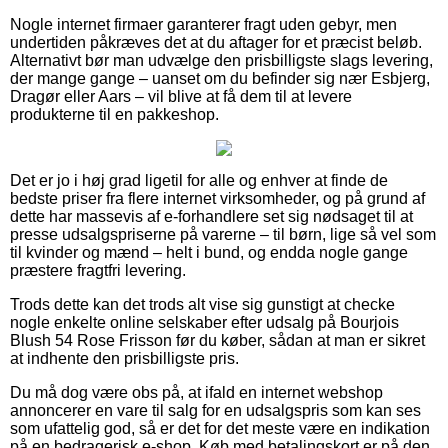
Nogle internet firmaer garanterer fragt uden gebyr, men
undertiden påkræves det at du aftager for et præcist beløb.
Alternativt bør man udvælge den prisbilligste slags levering,
der mange gange – uanset om du befinder sig nær Esbjerg,
Dragør eller Aars – vil blive at få dem til at levere
produkterne til en pakkeshop.
Det er jo i høj grad ligetil for alle og enhver at finde de
bedste priser fra flere internet virksomheder, og på grund af
dette har massevis af e-forhandlere set sig nødsaget til at
presse udsalgspriserne på varerne – til børn, lige så vel som
til kvinder og mænd – helt i bund, og endda nogle gange
præstere fragtfri levering.
Trods dette kan det trods alt vise sig gunstigt at checke
nogle enkelte online selskaber efter udsalg på Bourjois
Blush 54 Rose Frisson før du køber, sådan at man er sikret
at indhente den prisbilligste pris.
Du må dog være obs på, at ifald en internet webshop
annoncerer en vare til salg for en udsalgspris som kan ses
som ufattelig god, så er det for det meste være en indikation
på en bedragerisk e-shop. Køb med betalingskort er på den