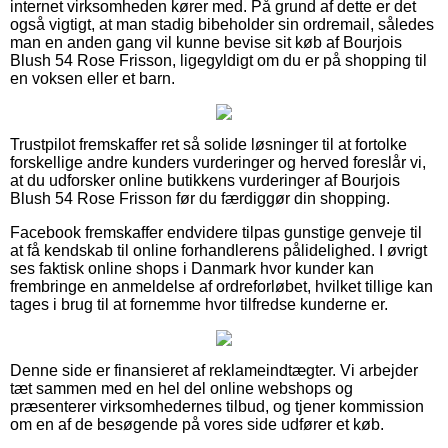
internet virksomheden kører med. På grund af dette er det
også vigtigt, at man stadig bibeholder sin ordremail, således
man en anden gang vil kunne bevise sit køb af Bourjois
Blush 54 Rose Frisson, ligegyldigt om du er på shopping til
en voksen eller et barn.
Trustpilot fremskaffer ret så solide løsninger til at fortolke
forskellige andre kunders vurderinger og herved foreslår vi,
at du udforsker online butikkens vurderinger af Bourjois
Blush 54 Rose Frisson før du færdiggør din shopping.
Facebook fremskaffer endvidere tilpas gunstige genveje til
at få kendskab til online forhandlerens pålidelighed. I øvrigt
ses faktisk online shops i Danmark hvor kunder kan
frembringe en anmeldelse af ordreforløbet, hvilket tillige kan
tages i brug til at fornemme hvor tilfredse kunderne er.
Denne side er finansieret af reklameindtægter. Vi arbejder
tæt sammen med en hel del online webshops og
præsenterer virksomhedernes tilbud, og tjener kommission
om en af de besøgende på vores side udfører et køb.