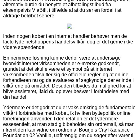
alternativ burde du benytte et afbetalingstilbud fra
eksempelvis ViaBill, i tilfælde af at du ser en fordel i at
afdrage beløbet senere.
Inden nogen køber i en internet handler behøver man de
facto tyde netshoppens handelsvilkår, dog er det gerne ikke
videre spændende.
En nemmere løsning kunne derfor være at undersøge
hvorvidt internet virksomheden er e-mærke godkendt,
grundet at det skulle være et sympol på at internet
virksomheden tilslutter sig de officielle regler, og at online
forhandleren nu og da evalueres af sagkyndige der er inde i
vilkårene på området. Desuden tilbydes du mulighed for at
blive assisteret, ifald du oplever besvær i forbindelse med
din handel.
Ydermere er det godt at du er vaks omkring de fundamentale
vilkår i forbindelse med købet, fx hvilken byttepolitik online
forretningen anvender. I den relation er det ydermere
essesentielt, at man stadig bibeholder sin ordremail, så man
i fremtiden kan vidne om ordren af Bourjois City Radiance
Foundation 02 Vanilla, uafhængig om du søger efter varer til