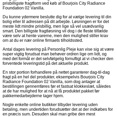
prisbilligste fragtform ved køb af Bourjois City Radiance
Foundation 02 Vanilla.
Du kunne ydermere beslutte dig for at vælge levering til din
bolig eller til adressen på dit arbejde. Løsningen er for det
meste lidt mindre prisbillig, men lige så vel usædvanlig
smart. Den billigste fragtløsning vil dog i de fleste tilfælde
være selv at hente varerne, men den mulighed stiller krav
om at du er nær online firmaets tilholdssted.
Antal dages levering på Personlig Pleje kan vise sig at være
super vigtig forudsat man behøver ordren lige om lidt, og
med det formål er det selvfølgelig fornuftigt at vi checker den
forventede leveringstid på det aktuelle produkt.
En stor portion forhandlere på nettet garanterer dag-til-dag
fragt på en hel del produkter, eksempelvis Bourjois City
Radiance Foundation 02 Vanilla, som dog antager at
bestillingen gennemføres før et fastsat klokkeslæt, således
at de har mulighed for at nå at få produktet pakket før
pakkemedarbejderne tager hjem.
Nogle enkelte online butikker tilbyder levering uden
betaling, men undertiden forudsætter det at der indkøbes for
en præcis sum. Desuden skal man gribe den mest