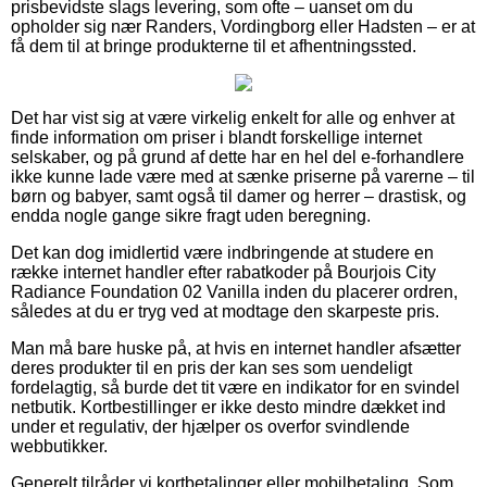
prisbevidste slags levering, som ofte – uanset om du
opholder sig nær Randers, Vordingborg eller Hadsten – er at
få dem til at bringe produkterne til et afhentningssted.
Det har vist sig at være virkelig enkelt for alle og enhver at
finde information om priser i blandt forskellige internet
selskaber, og på grund af dette har en hel del e-forhandlere
ikke kunne lade være med at sænke priserne på varerne – til
børn og babyer, samt også til damer og herrer – drastisk, og
endda nogle gange sikre fragt uden beregning.
Det kan dog imidlertid være indbringende at studere en
række internet handler efter rabatkoder på Bourjois City
Radiance Foundation 02 Vanilla inden du placerer ordren,
således at du er tryg ved at modtage den skarpeste pris.
Man må bare huske på, at hvis en internet handler afsætter
deres produkter til en pris der kan ses som uendeligt
fordelagtig, så burde det tit være en indikator for en svindel
netbutik. Kortbestillinger er ikke desto mindre dækket ind
under et regulativ, der hjælper os overfor svindlende
webbutikker.
Generelt tilråder vi kortbetalinger eller mobilbetaling. Som