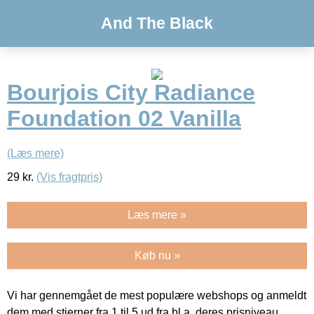
And The Black
Bourjois City Radiance
Foundation 02 Vanilla
(Læs mere)
29
kr.
(Vis fragtpris)
Læs mere »
Køb nu »
Vi har gennemgået de mest populære webshops og anmeldt
dem med stjerner fra 1 til 5 ud fra bl.a. deres prisniveau,