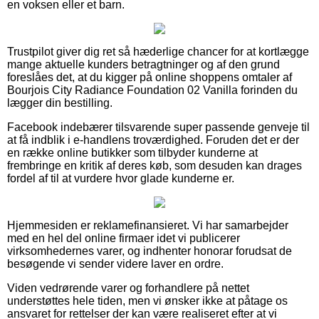
en voksen eller et barn.
Trustpilot giver dig ret så hæderlige chancer for at kortlægge
mange aktuelle kunders betragtninger og af den grund
foreslåes det, at du kigger på online shoppens omtaler af
Bourjois City Radiance Foundation 02 Vanilla forinden du
lægger din bestilling.
Facebook indebærer tilsvarende super passende genveje til
at få indblik i e-handlens troværdighed. Foruden det er der
en række online butikker som tilbyder kunderne at
frembringe en kritik af deres køb, som desuden kan drages
fordel af til at vurdere hvor glade kunderne er.
Hjemmesiden er reklamefinansieret. Vi har samarbejder
med en hel del online firmaer idet vi publicerer
virksomhedernes varer, og indhenter honorar forudsat de
besøgende vi sender videre laver en ordre.
Viden vedrørende varer og forhandlere på nettet
understøttes hele tiden, men vi ønsker ikke at påtage os
ansvaret for rettelser der kan være realiseret efter at vi