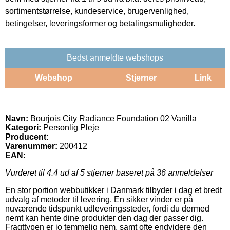
sortimentstørrelse, kundeservice, brugervenlighed,
betingelser, leveringsformer og betalingsmuligheder.
Bedst anmeldte webshops
Webshop
Stjerner
Link
Navn:
Bourjois City Radiance Foundation 02 Vanilla
Kategori:
Personlig Pleje
Producent:
Varenummer:
200412
EAN:
Vurderet til
4.4
ud af 5 stjerner baseret på
36
anmeldelser
En stor portion webbutikker i Danmark tilbyder i dag et bredt
udvalg af metoder til levering. En sikker vinder er på
nuværende tidspunkt udleveringssteder, fordi du dermed
nemt kan hente dine produkter den dag der passer dig.
Fragttypen er jo temmelig nem, samt ofte endvidere den