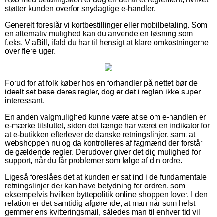
støtter kunden overfor snydagtige e-handler.
Generelt foreslår vi kortbestillinger eller mobilbetaling. Som
en alternativ mulighed kan du anvende en løsning som
f.eks. ViaBill, ifald du har til hensigt at klare omkostningerne
over flere uger.
Forud for at folk køber hos en forhandler på nettet bør de
ideelt set bese deres regler, dog er det i reglen ikke super
interessant.
En anden valgmulighed kunne være at se om e-handlen er
e-mærke tilsluttet, siden det længe har været en indikator for
at e-butikken efterlever de danske retningslinjer, samt at
webshoppen nu og da kontrolleres af fagmænd der forstår
de gældende regler. Derudover giver det dig mulighed for
support, når du får problemer som følge af din ordre.
Ligeså foreslåes det at kunden er sat ind i de fundamentale
retningslinjer der kan have betydning for ordren, som
eksempelvis hvilken byttepolitik online shoppen lover. I den
relation er det samtidig afgørende, at man når som helst
gemmer ens kvitteringsmail, således man til enhver tid vil