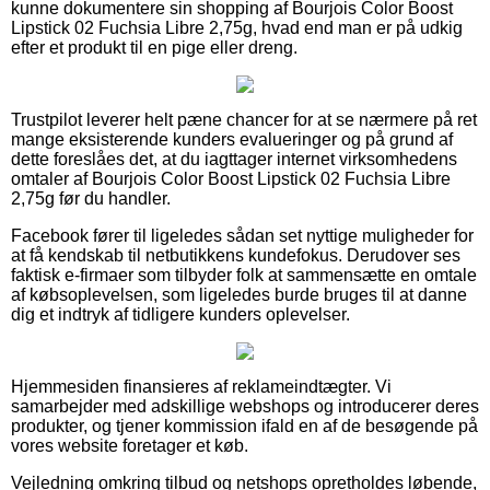
kunne dokumentere sin shopping af Bourjois Color Boost
Lipstick 02 Fuchsia Libre 2,75g, hvad end man er på udkig
efter et produkt til en pige eller dreng.
Trustpilot leverer helt pæne chancer for at se nærmere på ret
mange eksisterende kunders evalueringer og på grund af
dette foreslåes det, at du iagttager internet virksomhedens
omtaler af Bourjois Color Boost Lipstick 02 Fuchsia Libre
2,75g før du handler.
Facebook fører til ligeledes sådan set nyttige muligheder for
at få kendskab til netbutikkens kundefokus. Derudover ses
faktisk e-firmaer som tilbyder folk at sammensætte en omtale
af købsoplevelsen, som ligeledes burde bruges til at danne
dig et indtryk af tidligere kunders oplevelser.
Hjemmesiden finansieres af reklameindtægter. Vi
samarbejder med adskillige webshops og introducerer deres
produkter, og tjener kommission ifald en af de besøgende på
vores website foretager et køb.
Vejledning omkring tilbud og netshops opretholdes løbende,