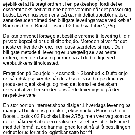
øjeblikket at få bragt ordren til en pakkeshop, fordi det er
ekstremt fleksibelt at kunne hente varerne når det passer dig
bedst. Leveringstypen er altså ualmindeligt uproblematisk,
samt desuden tilmed den billigste leveringsmåde ved køb af
Bourjois Color Boost Lipstick 02 Fuchsia Libre 2,75g.
Du kan omvendt forsøge at bestille varerne til levering til din
private bopæl eller ud til dit arbejde. Metoden bliver for det
meste en kende dyrere, men også særdeles simpel. Den
billigste metode til levering er unægtelig selv at hente
ordren, men den løsning beroer på at du bor lige ved
webbutikkens tilholdssted.
Fragttiden på Bourjois > Kosmetik > Skønhed & Dufte er jo
ret så udslagsgivende når du absolut skal bruge dine nye
produkter øjeblikkeligt, og med det formål er det skam
relevant at vi checker den anslåede leveringstid på den
respektive vare.
En stor portion internet shops tilsiger 1 hverdags levering på
mange af butikkens produkter, eksempelvis Bourjois Color
Boost Lipstick 02 Fuchsia Libre 2,75g, men vær vagtsom da
det er påkrævet at orden realiseres før et besluttet tidspunkt,
med det formål at de har mulighed for at nå at få bestillingen
ordnet forud for at de logistikansatte har fri.