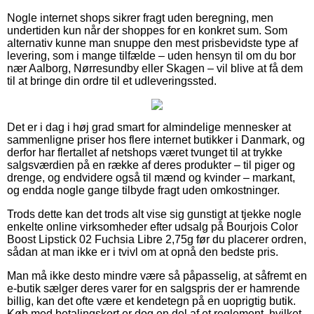
Nogle internet shops sikrer fragt uden beregning, men
undertiden kun når der shoppes for en konkret sum. Som
alternativ kunne man snuppe den mest prisbevidste type af
levering, som i mange tilfælde – uden hensyn til om du bor
nær Aalborg, Nørresundby eller Skagen – vil blive at få dem
til at bringe din ordre til et udleveringssted.
Det er i dag i høj grad smart for almindelige mennesker at
sammenligne priser hos flere internet butikker i Danmark, og
derfor har flertallet af netshops været tvunget til at trykke
salgsværdien på en række af deres produkter – til piger og
drenge, og endvidere også til mænd og kvinder – markant,
og endda nogle gange tilbyde fragt uden omkostninger.
Trods dette kan det trods alt vise sig gunstigt at tjekke nogle
enkelte online virksomheder efter udsalg på Bourjois Color
Boost Lipstick 02 Fuchsia Libre 2,75g før du placerer ordren,
sådan at man ikke er i tvivl om at opnå den bedste pris.
Man må ikke desto mindre være så påpasselig, at såfremt en
e-butik sælger deres varer for en salgspris der er hamrende
billig, kan det ofte være et kendetegn på en uoprigtig butik.
Køb med betalingskort er dog en del af et reglement, hvilket