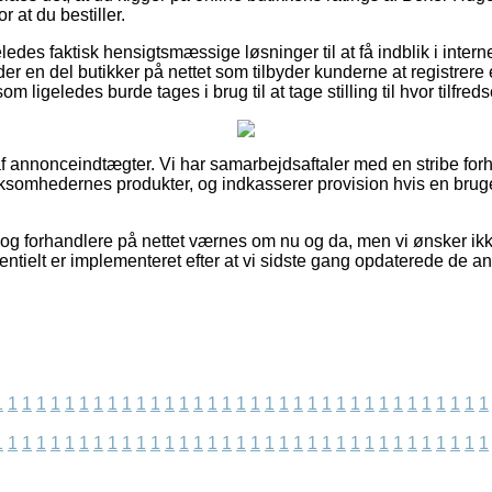
 at du bestiller.
des faktisk hensigtsmæssige løsninger til at få indblik i intern
er en del butikker på nettet som tilbyder kunderne at registrere
 ligeledes burde tages i brug til at tage stilling til hvor tilfred
f annonceindtægter. Vi har samarbejdsaftaler med en stribe forh
irksomhedernes produkter, og indkasserer provision hvis en brug
g forhandlere på nettet værnes om nu og da, men vi ønsker ikke a
tentielt er implementeret efter at vi sidste gang opdaterede de a
1
1
1
1
1
1
1
1
1
1
1
1
1
1
1
1
1
1
1
1
1
1
1
1
1
1
1
1
1
1
1
1
1
1
1
1
1
1
1
1
1
1
1
1
1
1
1
1
1
1
1
1
1
1
1
1
1
1
1
1
1
1
1
1
1
1
1
1
1
1