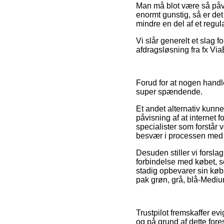
Man må blot være så påvag
enormt gunstig, så er det
mindre en del af et regul
Vi slår generelt et slag f
afdragsløsning fra fx ViaB
Forud for at nogen handle
super spændende.
Et andet alternativ kunne
påvisning af at internet
specialister som forstår
besvær i processen med 
Desuden stiller vi forsl
forbindelse med købet, s
stadig opbevarer sin køb
pak grøn, grå, blå-Medium
Trustpilot fremskaffer ev
og på grund af dette fore