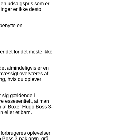
r en udsalgspris som er
linger er ikke desto
 benytte en
r det for det meste ikke
det almindeligvis er en
nemæssigt overværes af
ng, hvis du oplever
r sig gældende i
re essesentielt, at man
en af Boxer Hugo Boss 3-
 eller et barn.
 forbrugeres oplevelser
o Boss 3-pak grøn, grå,