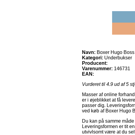
Navn:
Boxer Hugo Boss 
Kategori:
Underbukser
Producent:
Varenummer:
146731
EAN:
Vurderet til
4.9
ud af 5 st
Masser af online forhandl
er i øjeblikket at få leve
passer dig. Leveringsfor
ved køb af Boxer Hugo B
Du kan på samme måde afve
Leveringsformen er tit en
utvivlsomt være at du se