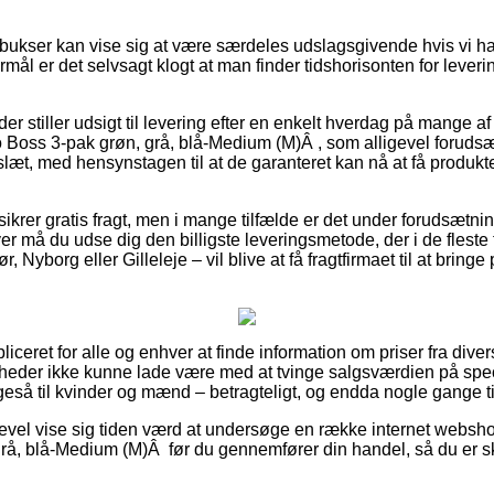
ukser kan vise sig at være særdeles udslagsgivende hvis vi har
ormål er det selvsagt klogt at man finder tidshorisonten for lever
 stiller udsigt til levering efter en enkelt hverdag på mange af
Boss 3-pak grøn, grå, blå-Medium (M)Â , som alligevel forudsæ
slæt, med hensynstagen til at de garanteret kan nå at få produktet
 sikrer gratis fragt, men i mange tilfælde er det under forudsætni
er må du udse dig den billigste leveringsmetode, der i de fleste
 Nyborg eller Gilleleje – vil blive at få fragtfirmaet til at bringe
iceret for alle og enhver at finde information om priser fra diver
omheder ikke kunne lade være med at tvinge salgsværdien på speci
igeså til kvinder og mænd – betragteligt, og endda nogle gange til
gevel vise sig tiden værd at undersøge en række internet websho
rå, blå-Medium (M)Â før du gennemfører din handel, så du er s