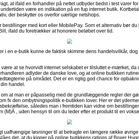
t, at ifald en forhandler på nettet udbyder bedst i test varer fo
 undertiden være en indikation på en fup internet butik. Kortbeta
ativ, der beskytter os overfor uærlige netshops.
or bestillinger med kort eller MobilePay. Som et alternativ bør du
ill, ifald du foretrækker at honorere beløbet over tid.
r i en e-butik kunne de faktisk skimme dens handelsvilkår, dog e
 være at se hvorvidt internet selskabet er tilsluttet e-mærket, da 
 forhandleren adlyder de danske love, og at online butikken ruti
 vedtægterne på området. Det er en rigtig god chance for opbakni
din handel.
ag om at man er påpasselig med de grundlæggende regler der gø
om fx den ombytningspolitik e-butikken lover. Her er det yderme
sbekræftelse, således man i fremtiden kan vidne om bestilling
 (M)Â , uden hensyn til om du leder efter et produkt til en voksen
igt uafhængige løsninger til at betragte en længere række øvrige
slåes det, at du kigger på online butikkens ratings af Boxer Hug