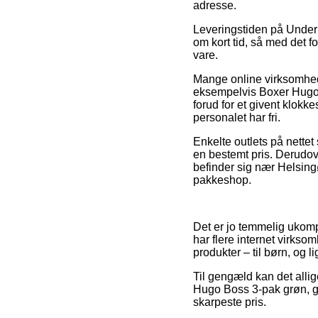
adresse.
Leveringstiden på Underb
om kort tid, så med det f
vare.
Mange online virksomheder
eksempelvis Boxer Hugo 
forud for et givent klokke
personalet har fri.
Enkelte outlets på nettet
en bestemt pris. Derudov
befinder sig nær Helsingør,
pakkeshop.
Det er jo temmelig ukompl
har flere internet virks
produkter – til børn, og l
Til gengæld kan det alli
Hugo Boss 3-pak grøn, g
skarpeste pris.