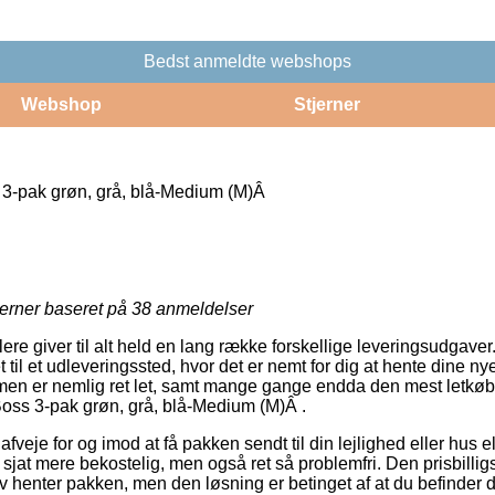
Bedst anmeldte webshops
Webshop
Stjerner
3-pak grøn, grå, blå-Medium (M)Â
jerner baseret på
38
anmeldelser
ere giver til alt held en lang række forskellige leveringsudgave
ret til et udleveringssted, hvor det er nemt for dig at hente dine n
men er nemlig ret let, samt mange gange endda den mest letkøbt
oss 3-pak grøn, grå, blå-Medium (M)Â .
je for og imod at få pakken sendt til din lejlighed eller hus el
 sjat mere bekostelig, men også ret så problemfri. Den prisbillig
lv henter pakken, men den løsning er betinget af at du befinde