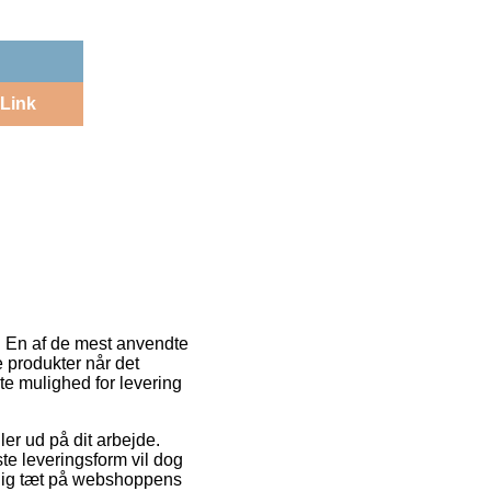
Link
r. En af de mest anvendte
ye produkter når det
e mulighed for levering
ler ud på dit arbejde.
ste leveringsform vil dog
r dig tæt på webshoppens