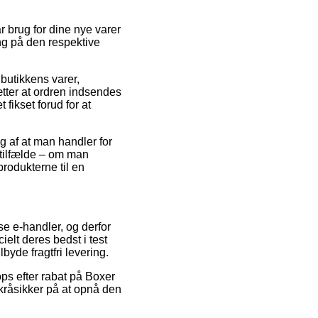
 brug for dine nye varer
ing på den respektive
 butikkens varer,
tter at ordren indsendes
 fikset forud for at
ng af at man handler for
 tilfælde – om man
 produkterne til en
se e-handler, og derfor
elt deres bedst i test
byde fragtfri levering.
ps efter rabat på Boxer
kråsikker på at opnå den