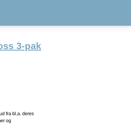
oss 3-pak
 fra bl.a. deres
mer og