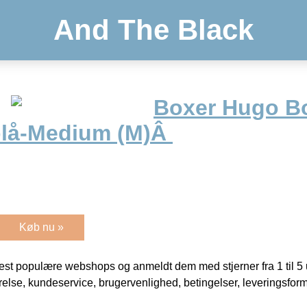
And The Black
Boxer Hugo B
 blå-Medium (M)Â
Køb nu »
t populære webshops og anmeldt dem med stjerner fra 1 til 5 ud
rrelse, kundeservice, brugervenlighed, betingelser, leveringsfor