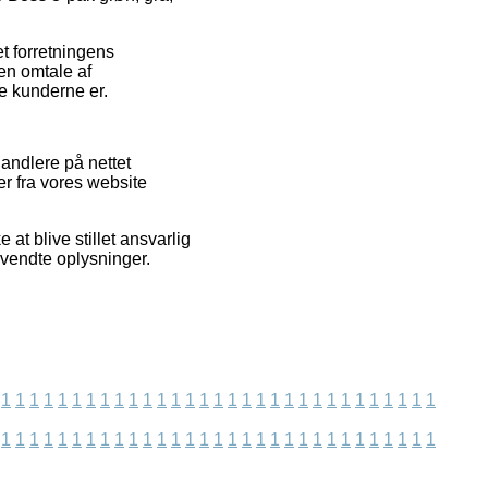
et forretningens
 en omtale af
se kunderne er.
andlere på nettet
er fra vores website
t blive stillet ansvarlig
nvendte oplysninger.
1
1
1
1
1
1
1
1
1
1
1
1
1
1
1
1
1
1
1
1
1
1
1
1
1
1
1
1
1
1
1
1
1
1
1
1
1
1
1
1
1
1
1
1
1
1
1
1
1
1
1
1
1
1
1
1
1
1
1
1
1
1