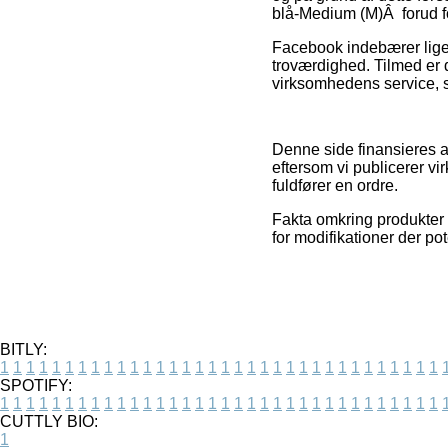
blå-Medium (M)Â forud for
Facebook indebærer ligele
troværdighed. Tilmed er d
virksomhedens service, som
Denne side finansieres a
eftersom vi publicerer v
fuldfører en ordre.
Fakta omkring produkter o
for modifikationer der po
BITLY:
1
1
1
1
1
1
1
1
1
1
1
1
1
1
1
1
1
1
1
1
1
1
1
1
1
1
1
1
1
1
1
1
1
1
SPOTIFY:
1
1
1
1
1
1
1
1
1
1
1
1
1
1
1
1
1
1
1
1
1
1
1
1
1
1
1
1
1
1
1
1
1
1
CUTTLY BIO:
1