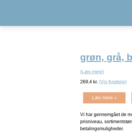
grøn, grå,
(Læs mere)
269.4
kr.
(Vis fragtpris)
Læs mere »
Vi har gennemgået de mes
prisniveau, sortimentstø
betalingsmuligheder.