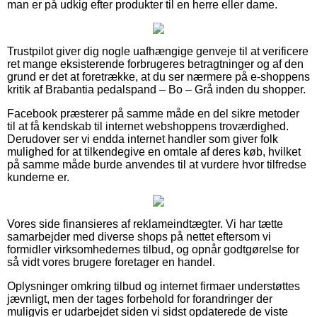
man er på udkig efter produkter til en herre eller dame.
Trustpilot giver dig nogle uafhængige genveje til at verificere
ret mange eksisterende forbrugeres betragtninger og af den
grund er det at foretrække, at du ser nærmere på e-shoppens
kritik af Brabantia pedalspand – Bo – Grå inden du shopper.
Facebook præsterer på samme måde en del sikre metoder
til at få kendskab til internet webshoppens troværdighed.
Derudover ser vi endda internet handler som giver folk
mulighed for at tilkendegive en omtale af deres køb, hvilket
på samme måde burde anvendes til at vurdere hvor tilfredse
kunderne er.
Vores side finansieres af reklameindtægter. Vi har tætte
samarbejder med diverse shops på nettet eftersom vi
formidler virksomhedernes tilbud, og opnår godtgørelse for
så vidt vores brugere foretager en handel.
Oplysninger omkring tilbud og internet firmaer understøttes
jævnligt, men der tages forbehold for forandringer der
muligvis er udarbejdet siden vi sidst opdaterede de viste