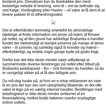
bestemt pris. Derudover kan du foretrække den mest
betalelige metode til levering, som tit – om du befinder sig
ved Køge, Vordingborg eller Haslev – vil være at få dem til at
levere pakken til et afhentningssted.
Det er efterhånden temmelig smertefrit for almindelige
dødelige at finde information om priser på tværs af firmaer
på nettet, og af den grund har adskillige Brabantia e-handler
fundet det nødvendigt at stampe priserne på mange af deres
varer – til juniorer, og samtidig også til kvinder og mænd –
eftertrykkeligt, og endda nogle gange byde på gratis fragt.
Derfor kan det ikke desto mindre være udbytterigt at
sammenholde diverse forretninger på nettet efter tilbud på
Brabantia pedalspand – Bo – Grå forinden du handler, så du
er usvigeligt sikker på at få den billigste pris.
Du må dog huske på, at hvis en e-shop reklamerer en vare
til en pris der kan ses som ubegribelig tiltalende, er det ofte
være et tegn på en uærlig internet handler. Bestillinger med
betalingskort er ikke desto mindre omfavnet af en
foranstaltning, hvilket bistår køberen overfor snydagtige
online outlets.