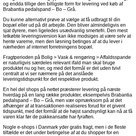
og endda tillige den billigste form for levering ved køb af
Brabantia pedalspand – Bo – Grå.
Du kunne alternativt prøve at vælge at få udbragt til din
bopæl eller ud på dit arbejde. Den bliver almindeligvis en
sjat dyrere, men ligeledes usædvanlig smertefri. Den mest
letkøbte leveringsversion kan ikke modsiges at være selv at
hente varerne, men den løsning betinges af at du lever i
nærheden af internet forretningens bopæl.
Fragtperioden på Bolig > Vask & rengøring > Affaldsspande
er naturligvis særdeles relevant ifald man skal bruge
produktet nu og her, og med det formål er det uden tvivl
centralt at vi ser nærmere på det anslåede
leveringstidspunkt for det respektive produkt.
En hel del shops på nettet præsterer levering på næste
hverdag på en lang række produkter, eksempelvis Brabantia
pedalspand – Bo – Grå, men vær opmærksom på at det
afhænger af at transaktionen realiseres forud for et givent
tidspunkt, med det formål at de højst sandsynligt kan nå at få
varen klar før de pakkeansatte har fyraften.
Nogle e-shops i Danmark yder gratis fragt, men i de fleste
tilfælde er det under betingelse af at du shopper for en