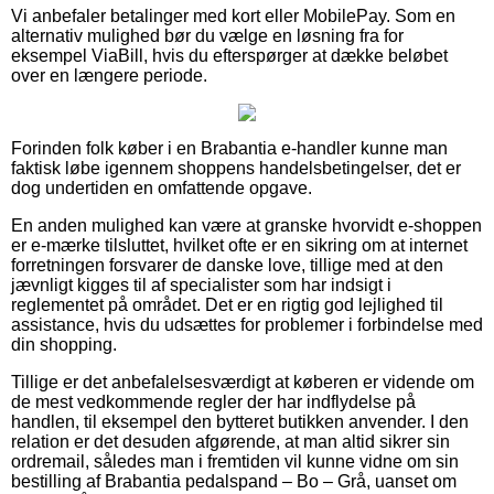
Vi anbefaler betalinger med kort eller MobilePay. Som en
alternativ mulighed bør du vælge en løsning fra for
eksempel ViaBill, hvis du efterspørger at dække beløbet
over en længere periode.
Forinden folk køber i en Brabantia e-handler kunne man
faktisk løbe igennem shoppens handelsbetingelser, det er
dog undertiden en omfattende opgave.
En anden mulighed kan være at granske hvorvidt e-shoppen
er e-mærke tilsluttet, hvilket ofte er en sikring om at internet
forretningen forsvarer de danske love, tillige med at den
jævnligt kigges til af specialister som har indsigt i
reglementet på området. Det er en rigtig god lejlighed til
assistance, hvis du udsættes for problemer i forbindelse med
din shopping.
Tillige er det anbefalelsesværdigt at køberen er vidende om
de mest vedkommende regler der har indflydelse på
handlen, til eksempel den bytteret butikken anvender. I den
relation er det desuden afgørende, at man altid sikrer sin
ordremail, således man i fremtiden vil kunne vidne om sin
bestilling af Brabantia pedalspand – Bo – Grå, uanset om