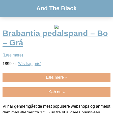
And The Black
Brabantia pedalspand – Bo
– Grå
(Læs mere)
1899
kr.
(Vis fragtpris)
Læs mere »
Køb nu »
Vi har gennemgået de mest populære webshops og anmeldt
dem med stjerner fra 1 til 5 ud fra bl.a. deres prisniveau,