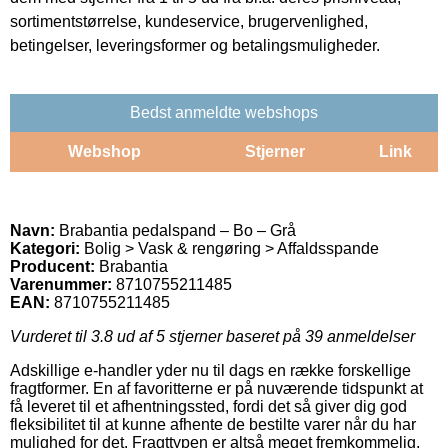
sortimentstørrelse, kundeservice, brugervenlighed,
betingelser, leveringsformer og betalingsmuligheder.
Bedst anmeldte webshops
Webshop
Stjerner
Link
Navn:
Brabantia pedalspand – Bo – Grå
Kategori:
Bolig > Vask & rengøring > Affaldsspande
Producent:
Brabantia
Varenummer:
8710755211485
EAN:
8710755211485
Vurderet til
3.8
ud af 5 stjerner baseret på
39
anmeldelser
Adskillige e-handler yder nu til dags en række forskellige
fragtformer. En af favoritterne er på nuværende tidspunkt at
få leveret til et afhentningssted, fordi det så giver dig god
fleksibilitet til at kunne afhente de bestilte varer når du har
mulighed for det. Fragttypen er altså meget fremkommelig,