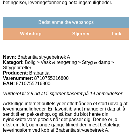
betingelser, leveringsformer og betalingsmuligheder.
Bedst anmeldte webshops
Webshop
Stjerner
Link
Navn:
Brabantia strygebetræk A
Kategori:
Bolig > Vask & rengøring > Stryg & damp >
Strygebrætter
Producent:
Brabantia
Varenummer:
8710755216800
EAN:
8710755216800
Vurderet til
3.9
ud af 5 stjerner baseret på
14
anmeldelser
Adskillige internet outlets yder efterhånden et stort udvalg af
leveringsmuligheder. En favorit iblandt mange er i dag at få
sendt til en pakkeshop, og så kan du blot hente din
nyindkøbte vare præcis når det passer dig. Denne er jo
ekstremt let, og mange gange tilmed den mest betalelige
leveringsform ved køb af Brabantia strygebetræk A.