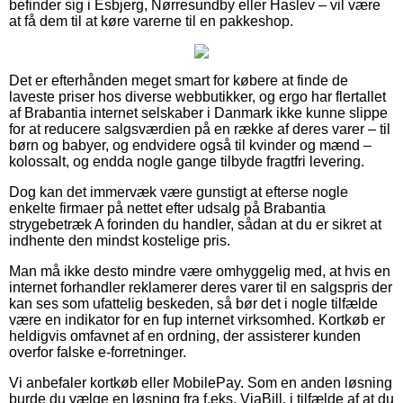
befinder sig i Esbjerg, Nørresundby eller Haslev – vil være
at få dem til at køre varerne til en pakkeshop.
Det er efterhånden meget smart for købere at finde de
laveste priser hos diverse webbutikker, og ergo har flertallet
af Brabantia internet selskaber i Danmark ikke kunne slippe
for at reducere salgsværdien på en række af deres varer – til
børn og babyer, og endvidere også til kvinder og mænd –
kolossalt, og endda nogle gange tilbyde fragtfri levering.
Dog kan det immervæk være gunstigt at efterse nogle
enkelte firmaer på nettet efter udsalg på Brabantia
strygebetræk A forinden du handler, sådan at du er sikret at
indhente den mindst kostelige pris.
Man må ikke desto mindre være omhyggelig med, at hvis en
internet forhandler reklamerer deres varer til en salgspris der
kan ses som ufattelig beskeden, så bør det i nogle tilfælde
være en indikator for en fup internet virksomhed. Kortkøb er
heldigvis omfavnet af en ordning, der assisterer kunden
overfor falske e-forretninger.
Vi anbefaler kortkøb eller MobilePay. Som en anden løsning
burde du vælge en løsning fra f.eks. ViaBill, i tilfælde af at du