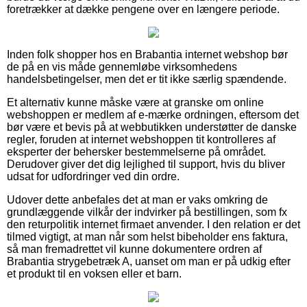
foretrækker at dække pengene over en længere periode.
Inden folk shopper hos en Brabantia internet webshop bør
de på en vis måde gennemløbe virksomhedens
handelsbetingelser, men det er tit ikke særlig spændende.
Et alternativ kunne måske være at granske om online
webshoppen er medlem af e-mærke ordningen, eftersom det
bør være et bevis på at webbutikken understøtter de danske
regler, foruden at internet webshoppen tit kontrolleres af
eksperter der behersker bestemmelserne på området.
Derudover giver det dig lejlighed til support, hvis du bliver
udsat for udfordringer ved din ordre.
Udover dette anbefales det at man er vaks omkring de
grundlæggende vilkår der indvirker på bestillingen, som fx
den returpolitik internet firmaet anvender. I den relation er det
tilmed vigtigt, at man når som helst bibeholder ens faktura,
så man fremadrettet vil kunne dokumentere ordren af
Brabantia strygebetræk A, uanset om man er på udkig efter
et produkt til en voksen eller et barn.