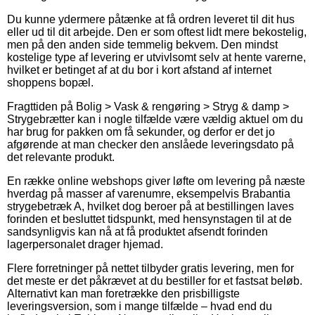
Du kunne ydermere påtænke at få ordren leveret til dit hus
eller ud til dit arbejde. Den er som oftest lidt mere bekostelig,
men på den anden side temmelig bekvem. Den mindst
kostelige type af levering er utvivlsomt selv at hente varerne,
hvilket er betinget af at du bor i kort afstand af internet
shoppens bopæl.
Fragttiden på Bolig > Vask & rengøring > Stryg & damp >
Strygebrætter kan i nogle tilfælde være vældig aktuel om du
har brug for pakken om få sekunder, og derfor er det jo
afgørende at man checker den anslåede leveringsdato på
det relevante produkt.
En række online webshops giver løfte om levering på næste
hverdag på masser af varenumre, eksempelvis Brabantia
strygebetræk A, hvilket dog beroer på at bestillingen laves
forinden et besluttet tidspunkt, med hensynstagen til at de
sandsynligvis kan nå at få produktet afsendt forinden
lagerpersonalet drager hjemad.
Flere forretninger på nettet tilbyder gratis levering, men for
det meste er det påkrævet at du bestiller for et fastsat beløb.
Alternativt kan man foretrække den prisbilligste
leveringsversion, som i mange tilfælde – hvad end du