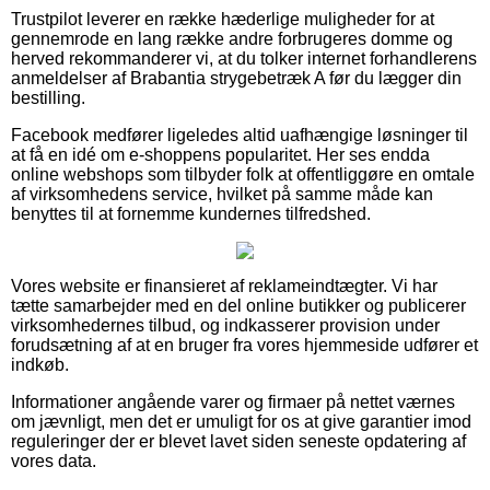
Trustpilot leverer en række hæderlige muligheder for at
gennemrode en lang række andre forbrugeres domme og
herved rekommanderer vi, at du tolker internet forhandlerens
anmeldelser af Brabantia strygebetræk A før du lægger din
bestilling.
Facebook medfører ligeledes altid uafhængige løsninger til
at få en idé om e-shoppens popularitet. Her ses endda
online webshops som tilbyder folk at offentliggøre en omtale
af virksomhedens service, hvilket på samme måde kan
benyttes til at fornemme kundernes tilfredshed.
Vores website er finansieret af reklameindtægter. Vi har
tætte samarbejder med en del online butikker og publicerer
virksomhedernes tilbud, og indkasserer provision under
forudsætning af at en bruger fra vores hjemmeside udfører et
indkøb.
Informationer angående varer og firmaer på nettet værnes
om jævnligt, men det er umuligt for os at give garantier imod
reguleringer der er blevet lavet siden seneste opdatering af
vores data.