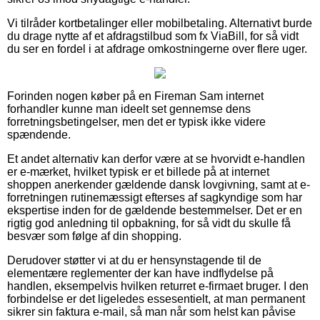
Vi tilråder kortbetalinger eller mobilbetaling. Alternativt burde
du drage nytte af et afdragstilbud som fx ViaBill, for så vidt
du ser en fordel i at afdrage omkostningerne over flere uger.
Forinden nogen køber på en Fireman Sam internet
forhandler kunne man ideelt set gennemse dens
forretningsbetingelser, men det er typisk ikke videre
spændende.
Et andet alternativ kan derfor være at se hvorvidt e-handlen
er e-mærket, hvilket typisk er et billede på at internet
shoppen anerkender gældende dansk lovgivning, samt at e-
forretningen rutinemæssigt efterses af sagkyndige som har
ekspertise inden for de gældende bestemmelser. Det er en
rigtig god anledning til opbakning, for så vidt du skulle få
besvær som følge af din shopping.
Derudover støtter vi at du er hensynstagende til de
elementære reglementer der kan have indflydelse på
handlen, eksempelvis hvilken returret e-firmaet bruger. I den
forbindelse er det ligeledes essesentielt, at man permanent
sikrer sin faktura e-mail, så man når som helst kan påvise