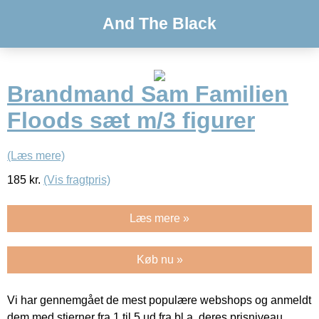
And The Black
Brandmand Sam Familien
Floods sæt m/3 figurer
(Læs mere)
185
kr.
(Vis fragtpris)
Læs mere »
Køb nu »
Vi har gennemgået de mest populære webshops og anmeldt
dem med stjerner fra 1 til 5 ud fra bl.a. deres prisniveau,