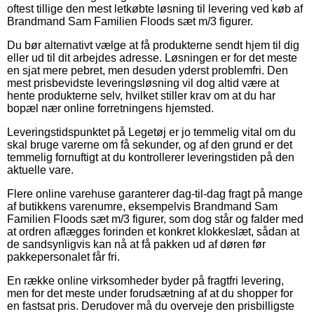
oftest tillige den mest letkøbte løsning til levering ved køb af
Brandmand Sam Familien Floods sæt m/3 figurer.
Du bør alternativt vælge at få produkterne sendt hjem til dig
eller ud til dit arbejdes adresse. Løsningen er for det meste
en sjat mere pebret, men desuden yderst problemfri. Den
mest prisbevidste leveringsløsning vil dog altid være at
hente produkterne selv, hvilket stiller krav om at du har
bopæl nær online forretningens hjemsted.
Leveringstidspunktet på Legetøj er jo temmelig vital om du
skal bruge varerne om få sekunder, og af den grund er det
temmelig fornuftigt at du kontrollerer leveringstiden på den
aktuelle vare.
Flere online varehuse garanterer dag-til-dag fragt på mange
af butikkens varenumre, eksempelvis Brandmand Sam
Familien Floods sæt m/3 figurer, som dog står og falder med
at ordren aflægges forinden et konkret klokkeslæt, sådan at
de sandsynligvis kan nå at få pakken ud af døren før
pakkepersonalet får fri.
En række online virksomheder byder på fragtfri levering,
men for det meste under forudsætning af at du shopper for
en fastsat pris. Derudover må du overveje den prisbilligste