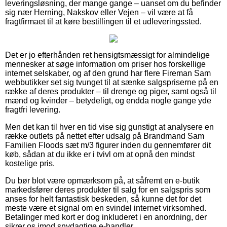
leveringsløsning, der mange gange – uanset om du befinder
sig nær Herning, Nakskov eller Vejen – vil være at få
fragtfirmaet til at køre bestillingen til et udleveringssted.
Det er jo efterhånden ret hensigtsmæssigt for almindelige
mennesker at søge information om priser hos forskellige
internet selskaber, og af den grund har flere Fireman Sam
webbutikker set sig tvunget til at sænke salgspriserne på en
række af deres produkter – til drenge og piger, samt også til
mænd og kvinder – betydeligt, og endda nogle gange yde
fragtfri levering.
Men det kan til hver en tid vise sig gunstigt at analysere en
række outlets på nettet efter udsalg på Brandmand Sam
Familien Floods sæt m/3 figurer inden du gennemfører dit
køb, sådan at du ikke er i tvivl om at opnå den mindst
kostelige pris.
Du bør blot være opmærksom på, at såfremt en e-butik
markedsfører deres produkter til salg for en salgspris som
anses for helt fantastisk beskeden, så kunne det for det
meste være et signal om en svindel internet virksomhed.
Betalinger med kort er dog inkluderet i en anordning, der
sikrer os imod snydagtige e-handler.