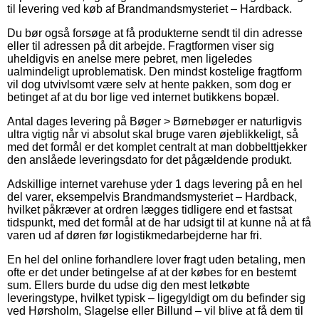
til levering ved køb af Brandmandsmysteriet – Hardback.
Du bør også forsøge at få produkterne sendt til din adresse
eller til adressen på dit arbejde. Fragtformen viser sig
uheldigvis en anelse mere pebret, men ligeledes
ualmindeligt uproblematisk. Den mindst kostelige fragtform
vil dog utvivlsomt være selv at hente pakken, som dog er
betinget af at du bor lige ved internet butikkens bopæl.
Antal dages levering på Bøger > Børnebøger er naturligvis
ultra vigtig når vi absolut skal bruge varen øjeblikkeligt, så
med det formål er det komplet centralt at man dobbelttjekker
den anslåede leveringsdato for det pågældende produkt.
Adskillige internet varehuse yder 1 dags levering på en hel
del varer, eksempelvis Brandmandsmysteriet – Hardback,
hvilket påkræver at ordren lægges tidligere end et fastsat
tidspunkt, med det formål at de har udsigt til at kunne nå at få
varen ud af døren før logistikmedarbejderne har fri.
En hel del online forhandlere lover fragt uden betaling, men
ofte er det under betingelse af at der købes for en bestemt
sum. Ellers burde du udse dig den mest letkøbte
leveringstype, hvilket typisk – ligegyldigt om du befinder sig
ved Hørsholm, Slagelse eller Billund – vil blive at få dem til