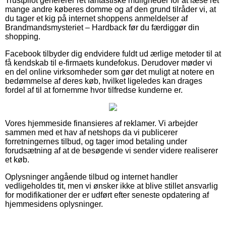
Trustpilot genererer ret fantastiske muligheder for at læse ret
mange andre køberes domme og af den grund tilråder vi, at
du tager et kig på internet shoppens anmeldelser af
Brandmandsmysteriet – Hardback før du færdiggør din
shopping.
Facebook tilbyder dig endvidere fuldt ud ærlige metoder til at
få kendskab til e-firmaets kundefokus. Derudover møder vi
en del online virksomheder som gør det muligt at notere en
bedømmelse af deres køb, hvilket ligeledes kan drages
fordel af til at fornemme hvor tilfredse kunderne er.
Vores hjemmeside finansieres af reklamer. Vi arbejder
sammen med et hav af netshops da vi publicerer
forretningernes tilbud, og tager imod betaling under
forudsætning af at de besøgende vi sender videre realiserer
et køb.
Oplysninger angående tilbud og internet handler
vedligeholdes tit, men vi ønsker ikke at blive stillet ansvarlig
for modifikationer der er udført efter seneste opdatering af
hjemmesidens oplysninger.