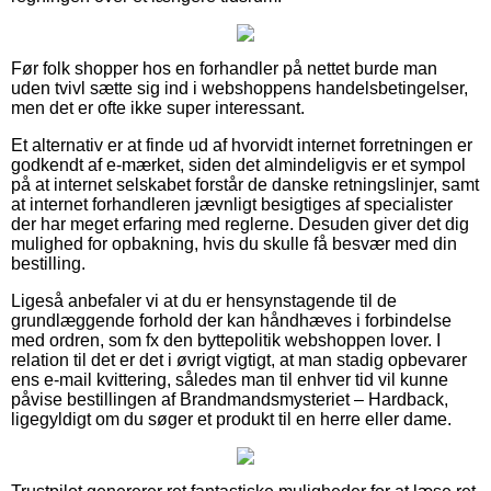
Før folk shopper hos en forhandler på nettet burde man
uden tvivl sætte sig ind i webshoppens handelsbetingelser,
men det er ofte ikke super interessant.
Et alternativ er at finde ud af hvorvidt internet forretningen er
godkendt af e-mærket, siden det almindeligvis er et sympol
på at internet selskabet forstår de danske retningslinjer, samt
at internet forhandleren jævnligt besigtiges af specialister
der har meget erfaring med reglerne. Desuden giver det dig
mulighed for opbakning, hvis du skulle få besvær med din
bestilling.
Ligeså anbefaler vi at du er hensynstagende til de
grundlæggende forhold der kan håndhæves i forbindelse
med ordren, som fx den byttepolitik webshoppen lover. I
relation til det er det i øvrigt vigtigt, at man stadig opbevarer
ens e-mail kvittering, således man til enhver tid vil kunne
påvise bestillingen af Brandmandsmysteriet – Hardback,
ligegyldigt om du søger et produkt til en herre eller dame.