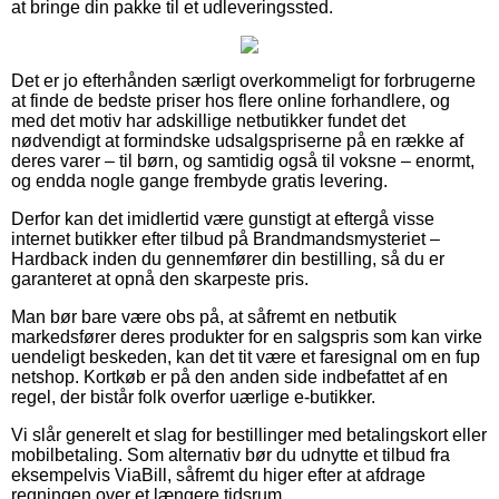
at bringe din pakke til et udleveringssted.
Det er jo efterhånden særligt overkommeligt for forbrugerne
at finde de bedste priser hos flere online forhandlere, og
med det motiv har adskillige netbutikker fundet det
nødvendigt at formindske udsalgspriserne på en række af
deres varer – til børn, og samtidig også til voksne – enormt,
og endda nogle gange frembyde gratis levering.
Derfor kan det imidlertid være gunstigt at eftergå visse
internet butikker efter tilbud på Brandmandsmysteriet –
Hardback inden du gennemfører din bestilling, så du er
garanteret at opnå den skarpeste pris.
Man bør bare være obs på, at såfremt en netbutik
markedsfører deres produkter for en salgspris som kan virke
uendeligt beskeden, kan det tit være et faresignal om en fup
netshop. Kortkøb er på den anden side indbefattet af en
regel, der bistår folk overfor uærlige e-butikker.
Vi slår generelt et slag for bestillinger med betalingskort eller
mobilbetaling. Som alternativ bør du udnytte et tilbud fra
eksempelvis ViaBill, såfremt du higer efter at afdrage
regningen over et længere tidsrum.