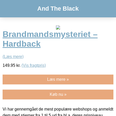
And The Black
Brandmandsmysteriet –
Hardback
(Læs mere)
149.95
kr.
(Vis fragtpris)
Læs mere »
Køb nu »
Vi har gennemgået de mest populære webshops og anmeldt
dem med stjerner fra 1 til 5 ud fra bl.a. deres prisniveau,