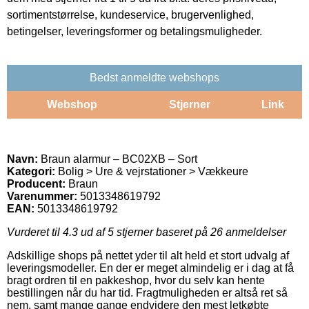
sortimentstørrelse, kundeservice, brugervenlighed,
betingelser, leveringsformer og betalingsmuligheder.
Bedst anmeldte webshops
Webshop
Stjerner
Link
Navn:
Braun alarmur – BC02XB – Sort
Kategori:
Bolig > Ure & vejrstationer > Vækkeure
Producent:
Braun
Varenummer:
5013348619792
EAN:
5013348619792
Vurderet til
4.3
ud af 5 stjerner baseret på
26
anmeldelser
Adskillige shops på nettet yder til alt held et stort udvalg af
leveringsmodeller. En der er meget almindelig er i dag at få
bragt ordren til en pakkeshop, hvor du selv kan hente
bestillingen når du har tid. Fragtmuligheden er altså ret så
nem, samt mange gange endvidere den mest letkøbte