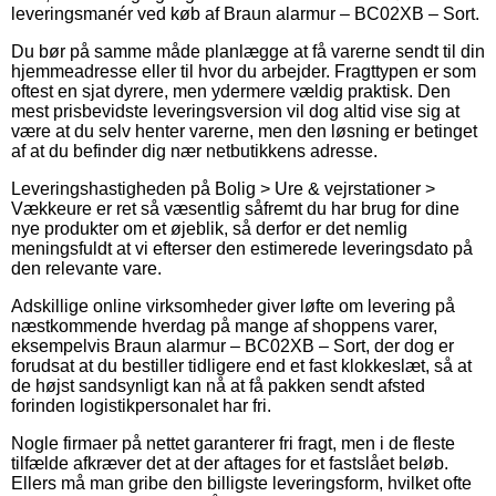
leveringsmanér ved køb af Braun alarmur – BC02XB – Sort.
Du bør på samme måde planlægge at få varerne sendt til din
hjemmeadresse eller til hvor du arbejder. Fragttypen er som
oftest en sjat dyrere, men ydermere vældig praktisk. Den
mest prisbevidste leveringsversion vil dog altid vise sig at
være at du selv henter varerne, men den løsning er betinget
af at du befinder dig nær netbutikkens adresse.
Leveringshastigheden på Bolig > Ure & vejrstationer >
Vækkeure er ret så væsentlig såfremt du har brug for dine
nye produkter om et øjeblik, så derfor er det nemlig
meningsfuldt at vi efterser den estimerede leveringsdato på
den relevante vare.
Adskillige online virksomheder giver løfte om levering på
næstkommende hverdag på mange af shoppens varer,
eksempelvis Braun alarmur – BC02XB – Sort, der dog er
forudsat at du bestiller tidligere end et fast klokkeslæt, så at
de højst sandsynligt kan nå at få pakken sendt afsted
forinden logistikpersonalet har fri.
Nogle firmaer på nettet garanterer fri fragt, men i de fleste
tilfælde afkræver det at der aftages for et fastslået beløb.
Ellers må man gribe den billigste leveringsform, hvilket ofte