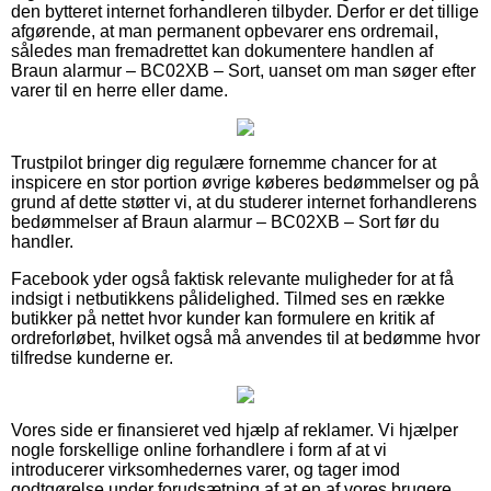
den bytteret internet forhandleren tilbyder. Derfor er det tillige
afgørende, at man permanent opbevarer ens ordremail,
således man fremadrettet kan dokumentere handlen af
Braun alarmur – BC02XB – Sort, uanset om man søger efter
varer til en herre eller dame.
Trustpilot bringer dig regulære fornemme chancer for at
inspicere en stor portion øvrige køberes bedømmelser og på
grund af dette støtter vi, at du studerer internet forhandlerens
bedømmelser af Braun alarmur – BC02XB – Sort før du
handler.
Facebook yder også faktisk relevante muligheder for at få
indsigt i netbutikkens pålidelighed. Tilmed ses en række
butikker på nettet hvor kunder kan formulere en kritik af
ordreforløbet, hvilket også må anvendes til at bedømme hvor
tilfredse kunderne er.
Vores side er finansieret ved hjælp af reklamer. Vi hjælper
nogle forskellige online forhandlere i form af at vi
introducerer virksomhedernes varer, og tager imod
godtgørelse under forudsætning af at en af vores brugere