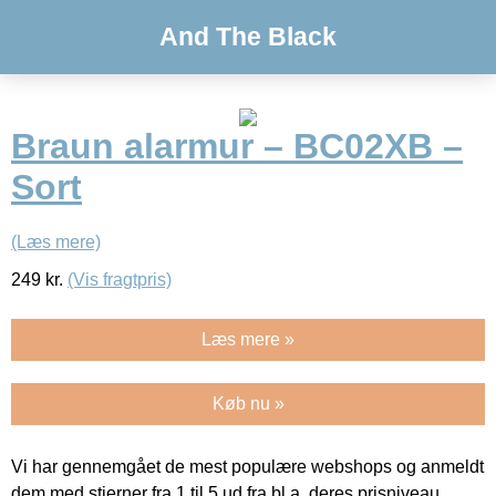
And The Black
Braun alarmur – BC02XB –
Sort
(Læs mere)
249
kr.
(Vis fragtpris)
Læs mere »
Køb nu »
Vi har gennemgået de mest populære webshops og anmeldt
dem med stjerner fra 1 til 5 ud fra bl.a. deres prisniveau,