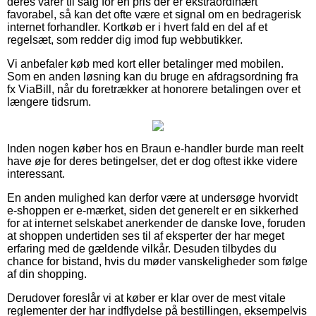
deres varer til salg for en pris der er ekstraordinært
favorabel, så kan det ofte være et signal om en bedragerisk
internet forhandler. Kortkøb er i hvert fald en del af et
regelsæt, som redder dig imod fup webbutikker.
Vi anbefaler køb med kort eller betalinger med mobilen.
Som en anden løsning kan du bruge en afdragsordning fra
fx ViaBill, når du foretrækker at honorere betalingen over et
længere tidsrum.
Inden nogen køber hos en Braun e-handler burde man reelt
have øje for deres betingelser, det er dog oftest ikke videre
interessant.
En anden mulighed kan derfor være at undersøge hvorvidt
e-shoppen er e-mærket, siden det generelt er en sikkerhed
for at internet selskabet anerkender de danske love, foruden
at shoppen undertiden ses til af eksperter der har meget
erfaring med de gældende vilkår. Desuden tilbydes du
chance for bistand, hvis du møder vanskeligheder som følge
af din shopping.
Derudover foreslår vi at køber er klar over de mest vitale
reglementer der har indflydelse på bestillingen, eksempelvis