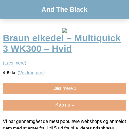
And The Black
Braun elkedel – Multiquick
3 WK300 – Hvid
(Læs mere)
499
kr.
(Vis fragtpris)
Læs mere »
Køb nu »
Vi har gennemgået de mest populære webshops og anmeldt
dem med stjerner fra 1 til 5 ud fra bl.a. deres prisniveau,