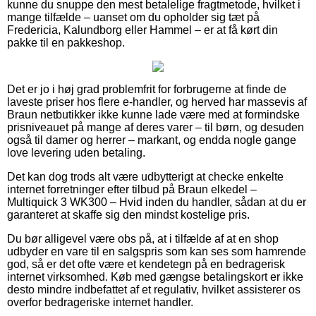
kunne du snuppe den mest betalelige fragtmetode, hvilket i
mange tilfælde – uanset om du opholder sig tæt på
Fredericia, Kalundborg eller Hammel – er at få kørt din
pakke til en pakkeshop.
Det er jo i høj grad problemfrit for forbrugerne at finde de
laveste priser hos flere e-handler, og herved har massevis af
Braun netbutikker ikke kunne lade være med at formindske
prisniveauet på mange af deres varer – til børn, og desuden
også til damer og herrer – markant, og endda nogle gange
love levering uden betaling.
Det kan dog trods alt være udbytterigt at checke enkelte
internet forretninger efter tilbud på Braun elkedel –
Multiquick 3 WK300 – Hvid inden du handler, sådan at du er
garanteret at skaffe sig den mindst kostelige pris.
Du bør alligevel være obs på, at i tilfælde af at en shop
udbyder en vare til en salgspris som kan ses som hamrende
god, så er det ofte være et kendetegn på en bedragerisk
internet virksomhed. Køb med gængse betalingskort er ikke
desto mindre indbefattet af et regulativ, hvilket assisterer os
overfor bedrageriske internet handler.