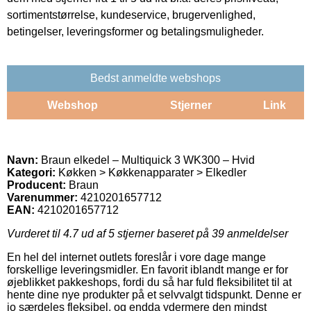
sortimentstørrelse, kundeservice, brugervenlighed,
betingelser, leveringsformer og betalingsmuligheder.
Bedst anmeldte webshops
Webshop
Stjerner
Link
Navn:
Braun elkedel – Multiquick 3 WK300 – Hvid
Kategori:
Køkken > Køkkenapparater > Elkedler
Producent:
Braun
Varenummer:
4210201657712
EAN:
4210201657712
Vurderet til
4.7
ud af 5 stjerner baseret på
39
anmeldelser
En hel del internet outlets foreslår i vore dage mange
forskellige leveringsmidler. En favorit iblandt mange er for
øjeblikket pakkeshops, fordi du så har fuld fleksibilitet til at
hente dine nye produkter på et selvvalgt tidspunkt. Denne er
jo særdeles fleksibel, og endda ydermere den mindst