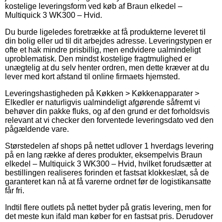
kostelige leveringsform ved køb af Braun elkedel –
Multiquick 3 WK300 – Hvid.
Du burde ligeledes foretrække at få produkterne leveret til
din bolig eller ud til dit arbejdes adresse. Leveringstypen er
ofte et hak mindre prisbillig, men endvidere ualmindeligt
uproblematisk. Den mindst kostelige fragtmulighed er
unægtelig at du selv henter ordren, men dette kræver at du
lever med kort afstand til online firmaets hjemsted.
Leveringshastigheden på Køkken > Køkkenapparater >
Elkedler er naturligvis ualmindeligt afgørende såfremt vi
behøver din pakke fluks, og af den grund er det forholdsvis
relevant at vi checker den forventede leveringsdato ved den
pågældende vare.
Størstedelen af shops på nettet udlover 1 hverdags levering
på en lang række af deres produkter, eksempelvis Braun
elkedel – Multiquick 3 WK300 – Hvid, hvilket forudsætter at
bestillingen realiseres forinden et fastsat klokkeslæt, så de
garanteret kan nå at få varerne ordnet før de logistikansatte
får fri.
Indtil flere outlets på nettet byder på gratis levering, men for
det meste kun ifald man køber for en fastsat pris. Derudover