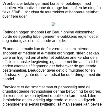
Vi anbefaler betalinger med kort eller betalinger med
mobilen. Alternativt kunne du drage fordel af en løsning fra
f.eks. ViaBill, forudsat du foretrækker at honorere beløbet
over flere uger.
Forinden nogen shopper i en Braun online virksomhed
burde de egentlig løbe igennem e-butikkens regler, det er
dog naturligvis et omfattende arbejde.
Et andet alternativ kan derfor være at se om internet
shoppen er medlem af e-mærke ordningen, siden det kan
være en tryghed om at internet butikken anerkender den
officielle danske lovgivning, og at internet firmaet fra tid til
anden efterses af fagmænd der behersker de gældende
bestemmelser. Derudover giver det dig mulighed for en
håndsrækning, når du bliver udsat for udfordringer med din
handel.
Endvidere er det smart at man er påpasselig med de
grundlæggende retningslinjer der har betydning for ordren,
til eksempel hvilken bytteret e-butikken kører med. I den
forbindelse er det virkelig afgørende, at man stadigvæk
bibeholder ens e-mail kvittering, så man senere kan bevise