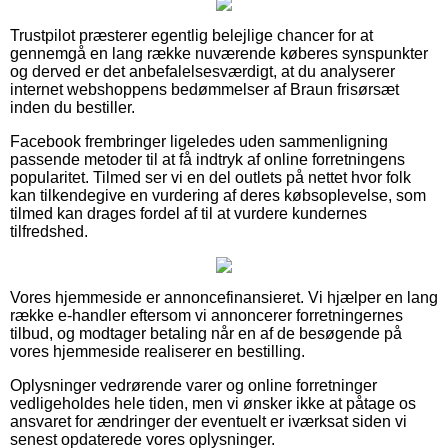
Trustpilot præsterer egentlig belejlige chancer for at
gennemgå en lang række nuværende køberes synspunkter
og derved er det anbefalelsesværdigt, at du analyserer
internet webshoppens bedømmelser af Braun frisørsæt
inden du bestiller.
Facebook frembringer ligeledes uden sammenligning
passende metoder til at få indtryk af online forretningens
popularitet. Tilmed ser vi en del outlets på nettet hvor folk
kan tilkendegive en vurdering af deres købsoplevelse, som
tilmed kan drages fordel af til at vurdere kundernes
tilfredshed.
Vores hjemmeside er annoncefinansieret. Vi hjælper en lang
række e-handler eftersom vi annoncerer forretningernes
tilbud, og modtager betaling når en af de besøgende på
vores hjemmeside realiserer en bestilling.
Oplysninger vedrørende varer og online forretninger
vedligeholdes hele tiden, men vi ønsker ikke at påtage os
ansvaret for ændringer der eventuelt er iværksat siden vi
senest opdaterede vores oplysninger.