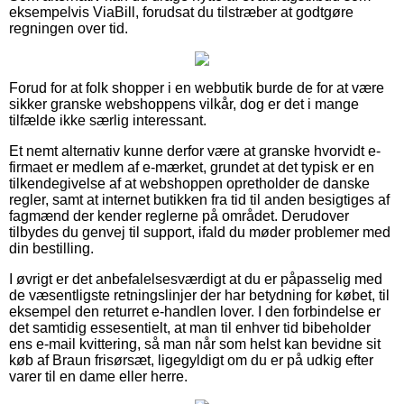
eksempelvis ViaBill, forudsat du tilstræber at godtgøre
regningen over tid.
Forud for at folk shopper i en webbutik burde de for at være
sikker granske webshoppens vilkår, dog er det i mange
tilfælde ikke særlig interessant.
Et nemt alternativ kunne derfor være at granske hvorvidt e-
firmaet er medlem af e-mærket, grundet at det typisk er en
tilkendegivelse af at webshoppen opretholder de danske
regler, samt at internet butikken fra tid til anden besigtiges af
fagmænd der kender reglerne på området. Derudover
tilbydes du genvej til support, ifald du møder problemer med
din bestilling.
I øvrigt er det anbefalelsesværdigt at du er påpasselig med
de væsentligste retningslinjer der har betydning for købet, til
eksempel den returret e-handlen lover. I den forbindelse er
det samtidig essesentielt, at man til enhver tid bibeholder
ens e-mail kvittering, så man når som helst kan bevidne sit
køb af Braun frisørsæt, ligegyldigt om du er på udkig efter
varer til en dame eller herre.