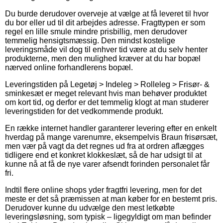
Du burde derudover overveje at vælge at få leveret til hvor
du bor eller ud til dit arbejdes adresse. Fragttypen er som
regel en lille smule mindre prisbillig, men derudover
temmelig hensigtsmæssig. Den mindst kostelige
leveringsmåde vil dog til enhver tid være at du selv henter
produkterne, men den mulighed kræver at du har bopæl
nærved online forhandlerens bopæl.
Leveringstiden på Legetøj > Indeleg > Rolleleg > Frisør- &
sminkesæt er meget relevant hvis man behøver produktet
om kort tid, og derfor er det temmelig klogt at man studerer
leveringstiden for det vedkommende produkt.
En række internet handler garanterer levering efter en enkelt
hverdag på mange varenumre, eksempelvis Braun frisørsæt,
men vær på vagt da det regnes ud fra at ordren aflægges
tidligere end et konkret klokkeslæt, så de har udsigt til at
kunne nå at få de nye varer afsendt forinden personalet får
fri.
Indtil flere online shops yder fragtfri levering, men for det
meste er det så præmissen at man køber for en bestemt pris.
Derudover kunne du udvælge den mest letkøbte
leveringsløsning, som typisk – ligegyldigt om man befinder