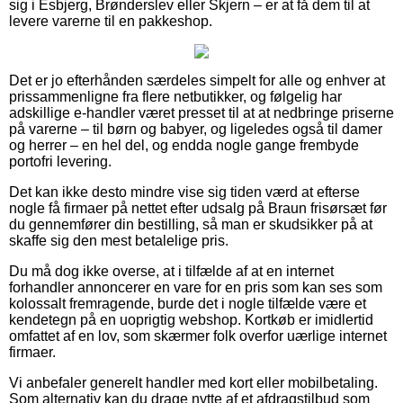
sig i Esbjerg, Brønderslev eller Skjern – er at få dem til at
levere varerne til en pakkeshop.
Det er jo efterhånden særdeles simpelt for alle og enhver at
prissammenligne fra flere netbutikker, og følgelig har
adskillige e-handler været presset til at at nedbringe priserne
på varerne – til børn og babyer, og ligeledes også til damer
og herrer – en hel del, og endda nogle gange frembyde
portofri levering.
Det kan ikke desto mindre vise sig tiden værd at efterse
nogle få firmaer på nettet efter udsalg på Braun frisørsæt før
du gennemfører din bestilling, så man er skudsikker på at
skaffe sig den mest betalelige pris.
Du må dog ikke overse, at i tilfælde af at en internet
forhandler annoncerer en vare for en pris som kan ses som
kolossalt fremragende, burde det i nogle tilfælde være et
kendetegn på en uoprigtig webshop. Kortkøb er imidlertid
omfattet af en lov, som skærmer folk overfor uærlige internet
firmaer.
Vi anbefaler generelt handler med kort eller mobilbetaling.
Som alternativ kan du drage nytte af et afdragstilbud som