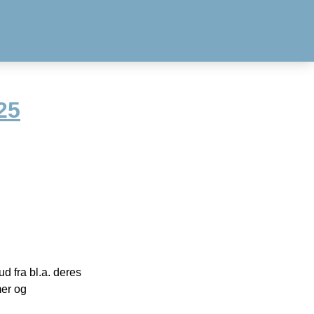
25
 fra bl.a. deres
mer og