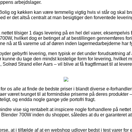
oppens arbejdslager.
Bolig og køkken kan være temmelig vigtig hvis vi står og skal b
med er det altså centralt at man besigtiger den forventede leverin
å nettet tilsiger 1 dags levering på en hel del varer, eksempelv
0W, hvilket dog er betinget af at bestillingen gennemføres forin
unne nå at få varerne ud af døren inden lagermedarbejderne har fy
byder gebyrfri levering, men typisk er det under forudsætning af 
 kunne du tage den mindst kostelige form for levering, hvilke
olrød Strand eller Aars – vil blive at få fragtfirmaet til at levere 
 for os alle at finde de bedste priser i blandt diverse e-forhandle
er været tvunget til at formindske priserne på deres produkter –
teligt, og endda nogle gange yde portofri fragt.
ndre vise sig rentabelt at inspicere nogle forhandlere på nettet 
lender 700W inden du shopper, således at du er garanteret a
rse, at i tilfælde af at en webshop udlover bedst i test varer for e