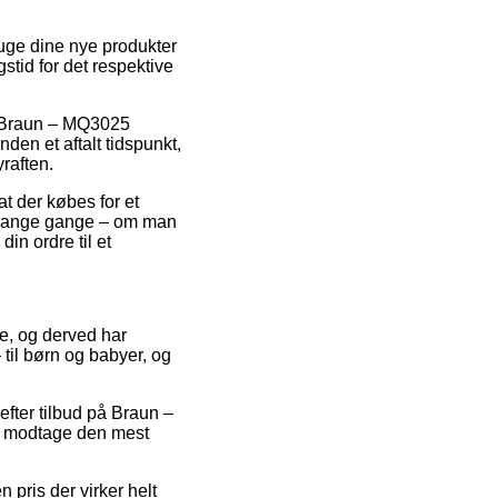
ruge dine nye produkter
gstid for det respektive
is Braun – MQ3025
den et aftalt tidspunkt,
raften.
at der købes for et
t mange gange – om man
din ordre til et
re, og derved har
 til børn og babyer, og
efter tilbud på Braun –
t modtage den mest
n pris der virker helt