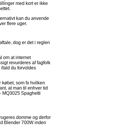
illinger med kort er ikke
ettet.
lternativt kan du anvende
ver flere uger.
tale, dog er det i reglen
l om at internet
sigt revurderes af fagfolk
 ifald du forvoldes
or købet, som fx hvilken
t, at man til enhver tid
un – MQ3025 Spaghetti
e brugeres domme og derfor
Hand Blender 700W inden