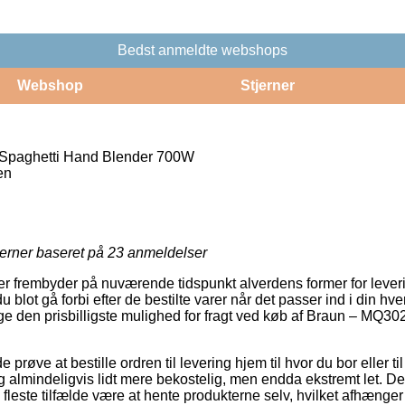
Bedst anmeldte webshops
Webshop
Stjerner
Spaghetti Hand Blender 700W
en
jerner baseret på
23
anmeldelser
ler frembyder på nuværende tidspunkt alverdens former for leveri
 blot gå forbi efter de bestilte varer når det passer ind i din hv
illige den prisbilligste mulighed for fragt ved køb af Braun – MQ
øve at bestille ordren til levering hjem til hvor du bor eller til
g almindeligvis lidt mere bekostelig, men endda ekstremt let. D
 fleste tilfælde være at hente produkterne selv, hvilket afhænger 