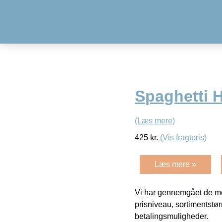
Spaghetti 
(Læs mere)
425
kr.
(Vis fragtpris)
Læs mere »
Vi har gennemgået de mes
prisniveau, sortimentstø
betalingsmuligheder.