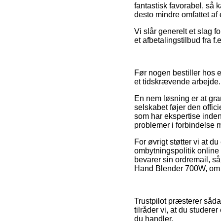
fantastisk favorabel, så 
desto mindre omfattet af 
Vi slår generelt et slag 
et afbetalingstilbud fra f
Før nogen bestiller hos e
et tidskrævende arbejde.
En nem løsning er at gran
selskabet føjer den offic
som har ekspertise inden f
problemer i forbindelse 
For øvrigt støtter vi at d
ombytningspolitik online
bevarer sin ordremail, så
Hand Blender 700W, om m
Trustpilot præsterer såda
tilråder vi, at du stude
du handler.