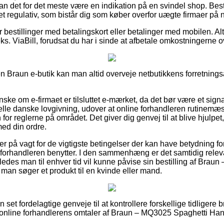
kan det for det meste være en indikation på en svindel shop. Best
et regulativ, som bistår dig som køber overfor uægte firmaer på n
for bestillinger med betalingskort eller betalinger med mobilen. A
.eks. ViaBill, forudsat du har i sinde at afbetale omkostningerne o
n Braun e-butik kan man altid overveje netbutikkens forretningsaf
ske om e-firmaet er tilsluttet e-mærket, da det bør være et signa
ielle danske lovgivning, udover at online forhandleren rutinemæs
or reglerne på området. Det giver dig genvej til at blive hjulpet,
med din ordre.
u er på vagt for de vigtigste betingelser der kan have betydning f
 forhandleren benytter. I den sammenhæng er det samtidig relevan
ledes man til enhver tid vil kunne påvise sin bestilling af Bra
an søger et produkt til en kvinde eller mand.
n set fordelagtige genveje til at kontrollere forskellige tidliger
rer online forhandlerens omtaler af Braun – MQ3025 Spaghetti 