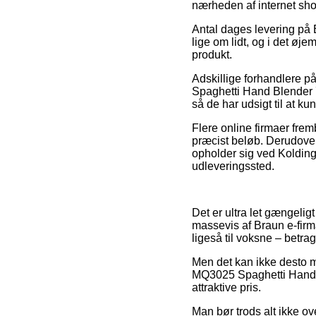
nærheden af internet sh
Antal dages levering på 
lige om lidt, og i det øje
produkt.
Adskillige forhandlere p
Spaghetti Hand Blender 70
så de har udsigt til at k
Flere online firmaer frem
præcist beløb. Derudover
opholder sig ved Kolding, S
udleveringssted.
Det er ultra let gængeligt
massevis af Braun e-firma
ligeså til voksne – betrag
Men det kan ikke desto mi
MQ3025 Spaghetti Hand B
attraktive pris.
Man bør trods alt ikke ove