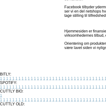
Facebook tilbyder ydermere
ser vi en del netshops h
tage stilling til tilfreds
Hjemmesiden er finansier
virksomhedernes tilbud, 
Orientering om produkter 
være lavet siden vi nylig
BITLY:
1
1
1
1
1
1
1
1
1
1
1
1
1
1
1
1
1
1
1
1
1
1
1
1
1
1
1
1
1
1
1
1
1
1
SPOTIFY:
1
1
1
1
1
1
1
1
1
1
1
1
1
1
1
1
1
1
1
1
1
1
1
1
1
1
1
1
1
1
1
1
1
1
CUTTLY BIO:
1
1
1
1
1
1
1
1
1
1
1
1
1
1
1
1
1
1
1
1
1
1
1
1
1
1
1
1
1
1
1
1
1
1
1
CUTTLY OLD: