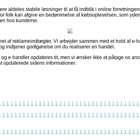
 aldeles stabile løsninger til at få indblik i online forretningens
vor folk kan afgive en bedømmelse af købsoplevelsen, som yderm
heden hos kunderne.
et af reklameindtægter. Vi arbejder sammen med et hold af e-han
og indtjener godtgørelse om du realiserer en handel.
og e-handler opdateres tit, men vi ønsker ikke at påtage os ansv
st opdaterede sidens informationer.
1
1
1
1
1
1
1
1
1
1
1
1
1
1
1
1
1
1
1
1
1
1
1
1
1
1
1
1
1
1
1
1
1
1
1
1
1
1
1
1
1
1
1
1
1
1
1
1
1
1
1
1
1
1
1
1
1
1
1
1
1
1
1
1
1
1
1
1
1
1
1
1
1
1
1
1
1
1
1
1
1
1
1
1
1
1
1
1
1
1
1
1
1
1
1
1
1
1
1
1
1
1
1
1
1