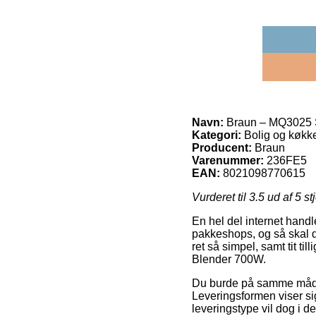
Navn:
Braun – MQ3025 
Kategori:
Bolig og køkk
Producent:
Braun
Varenummer:
236FE5
EAN:
8021098770615
Vurderet til
3.5
ud af 5 st
En hel del internet hand
pakkeshops, og så skal du
ret så simpel, samt tit t
Blender 700W.
Du burde på samme måde pr
Leveringsformen viser si
leveringstype vil dog i de