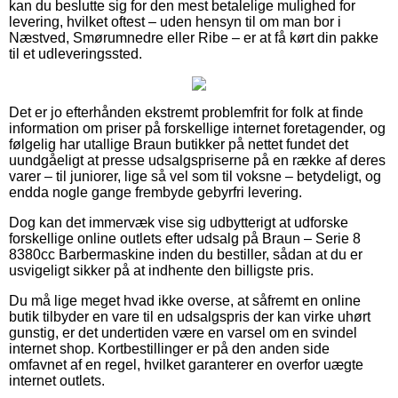
kan du beslutte sig for den mest betalelige mulighed for
levering, hvilket oftest – uden hensyn til om man bor i
Næstved, Smørumnedre eller Ribe – er at få kørt din pakke
til et udleveringssted.
Det er jo efterhånden ekstremt problemfrit for folk at finde
information om priser på forskellige internet foretagender, og
følgelig har utallige Braun butikker på nettet fundet det
uundgåeligt at presse udsalgspriserne på en række af deres
varer – til juniorer, lige så vel som til voksne – betydeligt, og
endda nogle gange frembyde gebyrfri levering.
Dog kan det immervæk vise sig udbytterigt at udforske
forskellige online outlets efter udsalg på Braun – Serie 8
8380cc Barbermaskine inden du bestiller, sådan at du er
usvigeligt sikker på at indhente den billigste pris.
Du må lige meget hvad ikke overse, at såfremt en online
butik tilbyder en vare til en udsalgspris der kan virke uhørt
gunstig, er det undertiden være en varsel om en svindel
internet shop. Kortbestillinger er på den anden side
omfavnet af en regel, hvilket garanterer en overfor uægte
internet outlets.