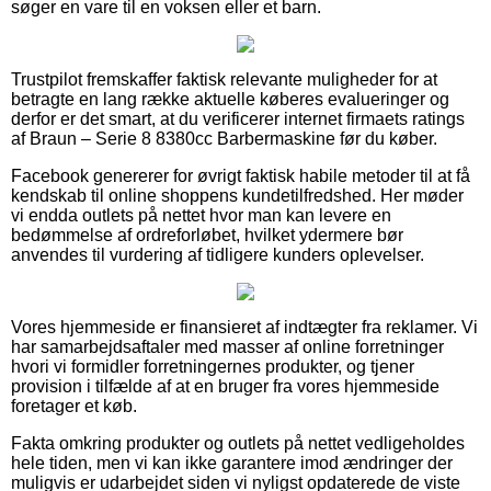
søger en vare til en voksen eller et barn.
Trustpilot fremskaffer faktisk relevante muligheder for at
betragte en lang række aktuelle køberes evalueringer og
derfor er det smart, at du verificerer internet firmaets ratings
af Braun – Serie 8 8380cc Barbermaskine før du køber.
Facebook genererer for øvrigt faktisk habile metoder til at få
kendskab til online shoppens kundetilfredshed. Her møder
vi endda outlets på nettet hvor man kan levere en
bedømmelse af ordreforløbet, hvilket ydermere bør
anvendes til vurdering af tidligere kunders oplevelser.
Vores hjemmeside er finansieret af indtægter fra reklamer. Vi
har samarbejdsaftaler med masser af online forretninger
hvori vi formidler forretningernes produkter, og tjener
provision i tilfælde af at en bruger fra vores hjemmeside
foretager et køb.
Fakta omkring produkter og outlets på nettet vedligeholdes
hele tiden, men vi kan ikke garantere imod ændringer der
muligvis er udarbejdet siden vi nyligst opdaterede de viste