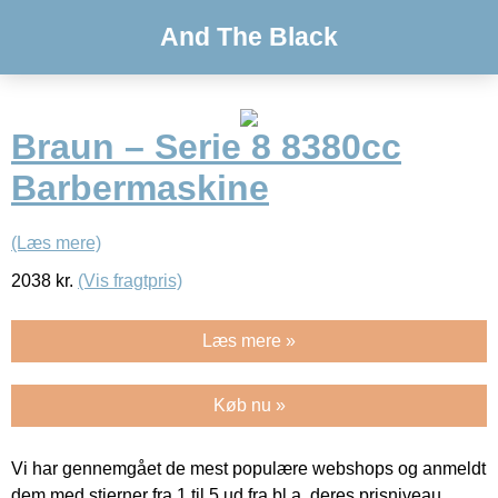
And The Black
Braun – Serie 8 8380cc
Barbermaskine
(Læs mere)
2038
kr.
(Vis fragtpris)
Læs mere »
Køb nu »
Vi har gennemgået de mest populære webshops og anmeldt
dem med stjerner fra 1 til 5 ud fra bl.a. deres prisniveau,