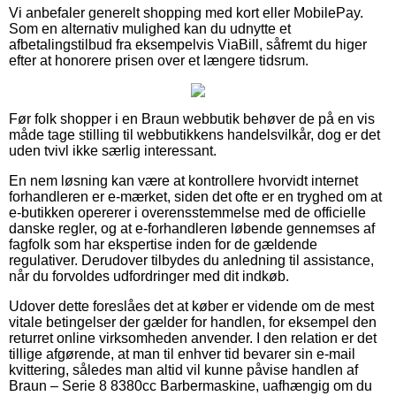
Vi anbefaler generelt shopping med kort eller MobilePay.
Som en alternativ mulighed kan du udnytte et
afbetalingstilbud fra eksempelvis ViaBill, såfremt du higer
efter at honorere prisen over et længere tidsrum.
Før folk shopper i en Braun webbutik behøver de på en vis
måde tage stilling til webbutikkens handelsvilkår, dog er det
uden tvivl ikke særlig interessant.
En nem løsning kan være at kontrollere hvorvidt internet
forhandleren er e-mærket, siden det ofte er en tryghed om at
e-butikken opererer i overensstemmelse med de officielle
danske regler, og at e-forhandleren løbende gennemses af
fagfolk som har ekspertise inden for de gældende
regulativer. Derudover tilbydes du anledning til assistance,
når du forvoldes udfordringer med dit indkøb.
Udover dette foreslåes det at køber er vidende om de mest
vitale betingelser der gælder for handlen, for eksempel den
returret online virksomheden anvender. I den relation er det
tillige afgørende, at man til enhver tid bevarer sin e-mail
kvittering, således man altid vil kunne påvise handlen af
Braun – Serie 8 8380cc Barbermaskine, uafhængig om du