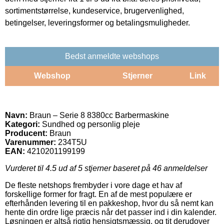
sortimentstørrelse, kundeservice, brugervenlighed,
betingelser, leveringsformer og betalingsmuligheder.
Bedst anmeldte webshops
Webshop
Stjerner
Link
Navn:
Braun – Serie 8 8380cc Barbermaskine
Kategori:
Sundhed og personlig pleje
Producent:
Braun
Varenummer:
234T5U
EAN:
4210201199199
Vurderet til
4.5
ud af 5 stjerner baseret på
46
anmeldelser
De fleste netshops frembyder i vore dage et hav af
forskellige former for fragt. En af de mest populære er
efterhånden levering til en pakkeshop, hvor du så nemt kan
hente din ordre lige præcis når det passer ind i din kalender.
Løsningen er altså rigtig hensigtsmæssig, og tit derudover