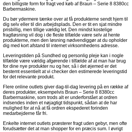
den billigste form for fragt ved køb af Braun – Serie 8 8380cc
Barbermaskine.
Du bør ydermere tænke over at få produkterne sendt hjem til
dig selv eller til din arbejdsplads. Den er tit en sjat mindre
prisbillig, men tillige vældig let. Den mindst kostelige
fragtløsning vil dog i de fleste tilfælde være selv at hente
produkterne, men den løsning nødvendiggør at du opholder
dig med kort afstand til internet virksomhedens adresse.
Leveringstiden på Sundhed og personlig pleje kan i nogle
tilfælde være vældig afgørende i tilfælde af at man har brug
for dine nye produkter nu og her, så i det øjemed er det
bestemt essentielt at vi checker den estimerede leveringstid
for det relevante produkt.
Flere online outlets giver dag-til-dag levering på en række af
deres produkter, eksempelvis Braun – Serie 8 8380cc
Barbermaskine, som trods alt er underforstået at ordren
indsendes inden et nøjagtigt tidspunkt, sådan at de har
mulighed for at nå at få ordren ekspederet forinden
medarbejderne får fri.
Enkelte internet outlets præsterer fragt uden gebyr, men ofte
forudsætter det at man shopper for en præcis sum. I øvrigt