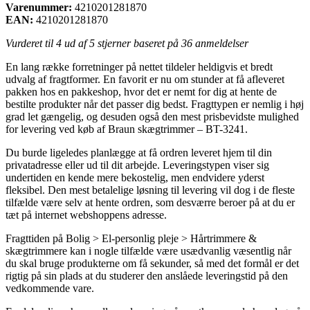
Varenummer:
4210201281870
EAN:
4210201281870
Vurderet til
4
ud af 5 stjerner baseret på
36
anmeldelser
En lang række forretninger på nettet tildeler heldigvis et bredt
udvalg af fragtformer. En favorit er nu om stunder at få afleveret
pakken hos en pakkeshop, hvor det er nemt for dig at hente de
bestilte produkter når det passer dig bedst. Fragttypen er nemlig i høj
grad let gængelig, og desuden også den mest prisbevidste mulighed
for levering ved køb af Braun skægtrimmer – BT-3241.
Du burde ligeledes planlægge at få ordren leveret hjem til din
privatadresse eller ud til dit arbejde. Leveringstypen viser sig
undertiden en kende mere bekostelig, men endvidere yderst
fleksibel. Den mest betalelige løsning til levering vil dog i de fleste
tilfælde være selv at hente ordren, som desværre beroer på at du er
tæt på internet webshoppens adresse.
Fragttiden på Bolig > El-personlig pleje > Hårtrimmere &
skægtrimmere kan i nogle tilfælde være usædvanlig væsentlig når
du skal bruge produkterne om få sekunder, så med det formål er det
rigtig på sin plads at du studerer den anslåede leveringstid på den
vedkommende vare.