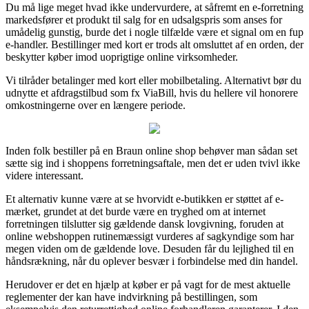
Du må lige meget hvad ikke undervurdere, at såfremt en e-forretning
markedsfører et produkt til salg for en udsalgspris som anses for
umådelig gunstig, burde det i nogle tilfælde være et signal om en fup
e-handler. Bestillinger med kort er trods alt omsluttet af en orden, der
beskytter køber imod uoprigtige online virksomheder.
Vi tilråder betalinger med kort eller mobilbetaling. Alternativt bør du
udnytte et afdragstilbud som fx ViaBill, hvis du hellere vil honorere
omkostningerne over en længere periode.
Inden folk bestiller på en Braun online shop behøver man sådan set
sætte sig ind i shoppens forretningsaftale, men det er uden tvivl ikke
videre interessant.
Et alternativ kunne være at se hvorvidt e-butikken er støttet af e-
mærket, grundet at det burde være en tryghed om at internet
forretningen tilslutter sig gældende dansk lovgivning, foruden at
online webshoppen rutinemæssigt vurderes af sagkyndige som har
megen viden om de gældende love. Desuden får du lejlighed til en
håndsrækning, når du oplever besvær i forbindelse med din handel.
Herudover er det en hjælp at køber er på vagt for de mest aktuelle
reglementer der kan have indvirkning på bestillingen, som