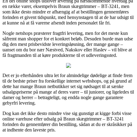
En del online shops udlover levering på næstkommende hverdag på
en række varer, eksempelvis Braun skægtrimmer – BT-3241, men
som ikke desto mindre er afhængig af at bestillingen gennemføres
forinden et givent tidspunkt, med hensynstagen til at de har udsigt til
at kunne nå at få varerne afsendt inden personalet får fri.
Nogle netshops præsterer fragtfri levering, men for det meste kun
såfremt man shopper for et konkret beløb. Desuden burde man udse
dig den mest prisbevidste leveringsløsning, der mange gange –
uanset om du bor nær Næstved, Nakskov eller Haslev – vil blive at
få fragtmanden til at køre produkterne til et udleveringssted.
Det er jo efterhånden ultra let for almindelige dødelige at finde frem
til de bedste priser fra forskellige internet webshops, og på grund af
dette har mange Braun netbutikker set sig nødsaget til at sænke
udsalgspriserne på mange af deres varer – til juniorer, og ligeledes til
damer og herrer – betragteligt, og endda nogle gange garantere
gebyrfri levering.
Dog kan det ikke desto mindre vise sig gunstigt at kigge forbi visse
online varehuse efter udsalg på Braun skægtrimmer – BT-3241
forinden du gennemfører din bestilling, sådan at du er skråsikker på
at indhente den laveste pris.