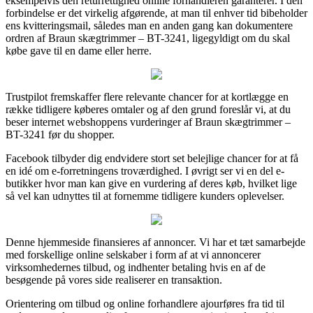
eksempelvis den returrettighed online forhandleren garanterer. I den
forbindelse er det virkelig afgørende, at man til enhver tid bibeholder
ens kvitteringsmail, således man en anden gang kan dokumentere
ordren af Braun skægtrimmer – BT-3241, ligegyldigt om du skal
købe gave til en dame eller herre.
Trustpilot fremskaffer flere relevante chancer for at kortlægge en
række tidligere køberes omtaler og af den grund foreslår vi, at du
beser internet webshoppens vurderinger af Braun skægtrimmer –
BT-3241 før du shopper.
Facebook tilbyder dig endvidere stort set belejlige chancer for at få
en idé om e-forretningens troværdighed. I øvrigt ser vi en del e-
butikker hvor man kan give en vurdering af deres køb, hvilket lige
så vel kan udnyttes til at fornemme tidligere kunders oplevelser.
Denne hjemmeside finansieres af annoncer. Vi har et tæt samarbejde
med forskellige online selskaber i form af at vi annoncerer
virksomhedernes tilbud, og indhenter betaling hvis en af de
besøgende på vores side realiserer en transaktion.
Orientering om tilbud og online forhandlere ajourføres fra tid til