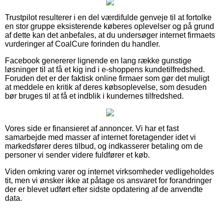
Trustpilot resulterer i en del værdifulde genveje til at fortolke
en stor gruppe eksisterende køberes oplevelser og på grund
af dette kan det anbefales, at du undersøger internet firmaets
vurderinger af CoalCure forinden du handler.
Facebook genererer lignende en lang række gunstige
løsninger til at få et kig ind i e-shoppens kundetilfredshed.
Foruden det er der faktisk online firmaer som gør det muligt
at meddele en kritik af deres købsoplevelse, som desuden
bør bruges til at få et indblik i kundernes tilfredshed.
Vores side er finansieret af annoncer. Vi har et fast
samarbejde med masser af internet foretagender idet vi
markedsfører deres tilbud, og indkasserer betaling om de
personer vi sender videre fuldfører et køb.
Viden omkring varer og internet virksomheder vedligeholdes
tit, men vi ønsker ikke at påtage os ansvaret for forandringer
der er blevet udført efter sidste opdatering af de anvendte
data.