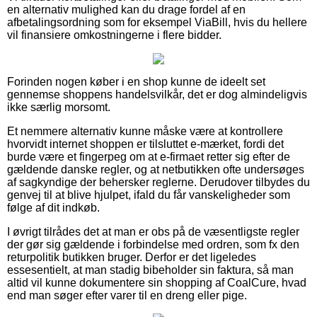
en alternativ mulighed kan du drage fordel af en
afbetalingsordning som for eksempel ViaBill, hvis du hellere
vil finansiere omkostningerne i flere bidder.
Forinden nogen køber i en shop kunne de ideelt set
gennemse shoppens handelsvilkår, det er dog almindeligvis
ikke særlig morsomt.
Et nemmere alternativ kunne måske være at kontrollere
hvorvidt internet shoppen er tilsluttet e-mærket, fordi det
burde være et fingerpeg om at e-firmaet retter sig efter de
gældende danske regler, og at netbutikken ofte undersøges
af sagkyndige der behersker reglerne. Derudover tilbydes du
genvej til at blive hjulpet, ifald du får vanskeligheder som
følge af dit indkøb.
I øvrigt tilrådes det at man er obs på de væsentligste regler
der gør sig gældende i forbindelse med ordren, som fx den
returpolitik butikken bruger. Derfor er det ligeledes
essesentielt, at man stadig bibeholder sin faktura, så man
altid vil kunne dokumentere sin shopping af CoalCure, hvad
end man søger efter varer til en dreng eller pige.