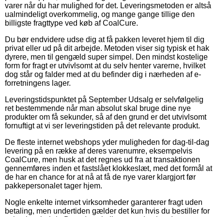
varer når du har mulighed for det. Leveringsmetoden er altså
ualmindeligt overkommelig, og mange gange tillige den
billigste fragttype ved køb af CoalCure.
Du bør endvidere udse dig at få pakken leveret hjem til dig
privat eller ud på dit arbejde. Metoden viser sig typisk et hak
dyrere, men til gengæld super simpel. Den mindst kostelige
form for fragt er utvivlsomt at du selv henter varerne, hvilket
dog står og falder med at du befinder dig i nærheden af e-
forretningens lager.
Leveringstidspunktet på September Udsalg er selvfølgelig
ret bestemmende når man absolut skal bruge dine nye
produkter om få sekunder, så af den grund er det utvivlsomt
fornuftigt at vi ser leveringstiden på det relevante produkt.
De fleste internet webshops yder muligheden for dag-til-dag
levering på en række af deres varenumre, eksempelvis
CoalCure, men husk at det regnes ud fra at transaktionen
gennemføres inden et fastslået klokkeslæt, med det formål at
de har en chance for at nå at få de nye varer klargjort før
pakkepersonalet tager hjem.
Nogle enkelte internet virksomheder garanterer fragt uden
betaling, men undertiden gælder det kun hvis du bestiller for