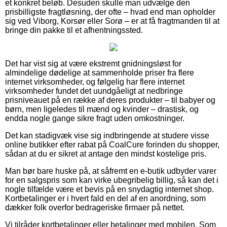
et konkret beløb. Desuden skulle man udvælge den
prisbilligste fragtløsning, der ofte – hvad end man opholder
sig ved Viborg, Korsør eller Sorø – er at få fragtmanden til at
bringe din pakke til et afhentningssted.
Det har vist sig at være ekstremt gnidningsløst for
almindelige dødelige at sammenholde priser fra flere
internet virksomheder, og følgelig har flere internet
virksomheder fundet det uundgåeligt at nedbringe
prisniveauet på en række af deres produkter – til babyer og
børn, men ligeledes til mænd og kvinder – drastisk, og
endda nogle gange sikre fragt uden omkostninger.
Det kan stadigvæk vise sig indbringende at studere visse
online butikker efter rabat på CoalCure forinden du shopper,
sådan at du er sikret at antage den mindst kostelige pris.
Man bør bare huske på, at såfremt en e-butik udbyder varer
for en salgspris som kan virke ubegribelig billig, så kan det i
nogle tilfælde være et bevis på en snydagtig internet shop.
Kortbetalinger er i hvert fald en del af en anordning, som
dækker folk overfor bedrageriske firmaer på nettet.
Vi tilråder kortbetalinger eller betalinger med mobilen. Som