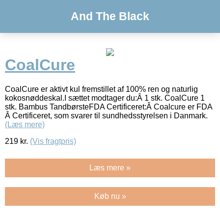
And The Black
CoalCure
CoalCure er aktivt kul fremstillet af 100% ren og naturlig
kokosnøddeskal.I sættet modtager du:Â 1 stk. CoalCure 1
stk. Bambus TandbørsteFDA Certificeret:Â Coalcure er FDA
Â Certificeret, som svarer til sundhedsstyrelsen i Danmark.
(Læs mere)
219
kr.
(Vis fragtpris)
Læs mere »
Køb nu »