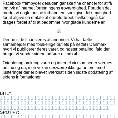
Facebook frembyder desuden ganske fine chancer for at få
indtryk af internet forretningens troværdighed. Foruden det
møder vi nogle online forhandlere som giver folk mulighed
for at afgive en omtale af ordreforløbet, hvilket også kan
drages fordel af til at bedømme hvor glade kunderne er.
Denne side finansieres af annoncer. Vi har tætte
samarbejder med forskellige outlets på nettet i Danmark
hvori vi publicerer deres varer, og høster betaling ifald den
bruger vi sender videre udfører et indkøb.
Orientering omkring varer og internet virksomheder værnes
om nu og da, men vi kan desværre ikke garantere imod
justeringer der er blevet iværksat siden sidste opdatering af
sidens informationer.
BITLY:
1
1
1
1
1
1
1
1
1
1
1
1
1
1
1
1
1
1
1
1
1
1
1
1
1
1
1
1
1
1
1
1
1
1
1
1
1
1
1
1
1
1
1
1
1
1
1
1
1
1
1
1
1
1
1
1
1
1
1
1
1
1
1
1
1
1
1
1
1
1
1
1
1
1
1
1
1
1
1
1
1
1
1
1
1
1
1
1
1
1
1
1
1
1
1
1
1
1
1
1
SPOTIFY:
1
1
1
1
1
1
1
1
1
1
1
1
1
1
1
1
1
1
1
1
1
1
1
1
1
1
1
1
1
1
1
1
1
1