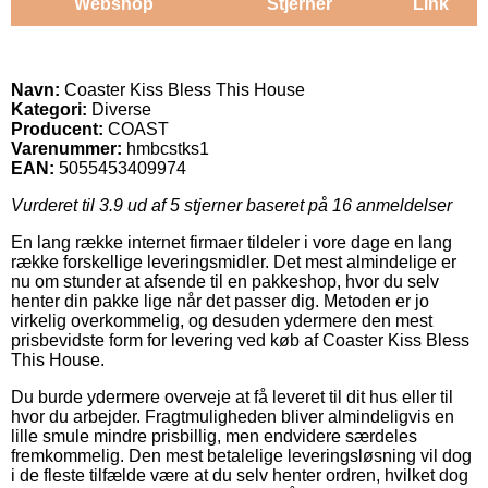
Webshop
Stjerner
Link
Navn:
Coaster Kiss Bless This House
Kategori:
Diverse
Producent:
COAST
Varenummer:
hmbcstks1
EAN:
5055453409974
Vurderet til
3.9
ud af 5 stjerner baseret på
16
anmeldelser
En lang række internet firmaer tildeler i vore dage en lang
række forskellige leveringsmidler. Det mest almindelige er
nu om stunder at afsende til en pakkeshop, hvor du selv
henter din pakke lige når det passer dig. Metoden er jo
virkelig overkommelig, og desuden ydermere den mest
prisbevidste form for levering ved køb af Coaster Kiss Bless
This House.
Du burde ydermere overveje at få leveret til dit hus eller til
hvor du arbejder. Fragtmuligheden bliver almindeligvis en
lille smule mindre prisbillig, men endvidere særdeles
fremkommelig. Den mest betalelige leveringsløsning vil dog
i de fleste tilfælde være at du selv henter ordren, hvilket dog