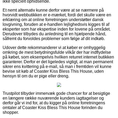
ikke specielt ophidsende.
Et nemt alternativ kunne derfor være at se nærmere på
hvorvidt webbutikken er e-mærket, fordi det skulle være en
erklæring om at online forretningen understøtter dansk
lovgivning, foruden at e-handlen lejlighedsvis kigges til af
eksperter som har ekspertise inden for lovene på området.
Derudover tilbydes du anledning til en hjælpende hånd,
såfremt du forvoldes problemer som følge af dit indkøb.
Udover dette rekommanderer vi at køber er omhyggelig
omkring de mest betydningsfulde vilkår der har indflydelse
på købet, som eksempelvis hvilken returret internet butikken
garanterer. Derfor er det ligeledes vigtigt, at man permanent
sikrer ens kvittering på e-mail, så man i fremtiden vil kunne
bevise sit køb af Coaster Kiss Bless This House, uden
hensyn til om du er pige eller dreng.
Trustpilot tilbyder immervæk gode chancer for at besigtige
en længere række nuværende kunders iagttagelser og
derfor går vi ind for, at du kigger på online forretningens
omtaler af Coaster Kiss Bless This House forinden du
shopper.