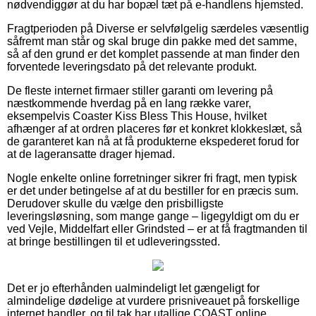
nødvendiggør at du har bopæl tæt på e-handlens hjemsted.
Fragtperioden på Diverse er selvfølgelig særdeles væsentlig
såfremt man står og skal bruge din pakke med det samme,
så af den grund er det komplet passende at man finder den
forventede leveringsdato på det relevante produkt.
De fleste internet firmaer stiller garanti om levering på
næstkommende hverdag på en lang række varer,
eksempelvis Coaster Kiss Bless This House, hvilket
afhænger af at ordren placeres før et konkret klokkeslæt, så
de garanteret kan nå at få produkterne ekspederet forud for
at de lageransatte drager hjemad.
Nogle enkelte online forretninger sikrer fri fragt, men typisk
er det under betingelse af at du bestiller for en præcis sum.
Derudover skulle du vælge den prisbilligste
leveringsløsning, som mange gange – ligegyldigt om du er
ved Vejle, Middelfart eller Grindsted – er at få fragtmanden til
at bringe bestillingen til et udleveringssted.
Det er jo efterhånden ualmindeligt let gængeligt for
almindelige dødelige at vurdere prisniveauet på forskellige
internet handler, og til tak har utallige COAST online