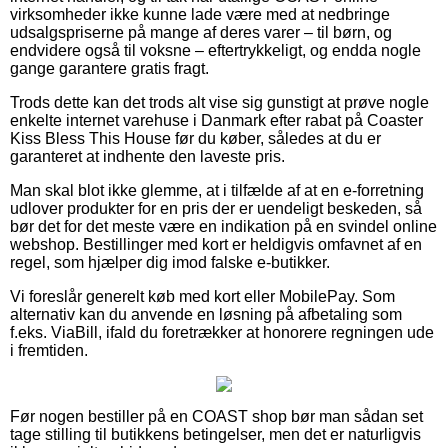
virksomheder ikke kunne lade være med at nedbringe
udsalgspriserne på mange af deres varer – til børn, og
endvidere også til voksne – eftertrykkeligt, og endda nogle
gange garantere gratis fragt.
Trods dette kan det trods alt vise sig gunstigt at prøve nogle
enkelte internet varehuse i Danmark efter rabat på Coaster
Kiss Bless This House før du køber, således at du er
garanteret at indhente den laveste pris.
Man skal blot ikke glemme, at i tilfælde af at en e-forretning
udlover produkter for en pris der er uendeligt beskeden, så
bør det for det meste være en indikation på en svindel online
webshop. Bestillinger med kort er heldigvis omfavnet af en
regel, som hjælper dig imod falske e-butikker.
Vi foreslår generelt køb med kort eller MobilePay. Som
alternativ kan du anvende en løsning på afbetaling som
f.eks. ViaBill, ifald du foretrækker at honorere regningen ude
i fremtiden.
Før nogen bestiller på en COAST shop bør man sådan set
tage stilling til butikkens betingelser, men det er naturligvis