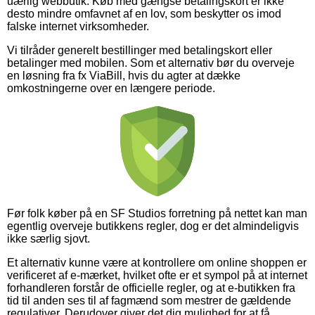
uærlig webbutik. Køb med gængse betalingskort er ikke
desto mindre omfavnet af en lov, som beskytter os imod
falske internet virksomheder.
Vi tilråder generelt bestillinger med betalingskort eller
betalinger med mobilen. Som et alternativ bør du overveje
en løsning fra fx ViaBill, hvis du agter at dække
omkostningerne over en længere periode.
Før folk køber på en SF Studios forretning på nettet kan man
egentlig overveje butikkens regler, dog er det almindeligvis
ikke særlig sjovt.
Et alternativ kunne være at kontrollere om online shoppen er
verificeret af e-mærket, hvilket ofte er et sympol på at internet
forhandleren forstår de officielle regler, og at e-butikken fra
tid til anden ses til af fagmænd som mestrer de gældende
regulativer. Derudover giver det dig mulighed for at få