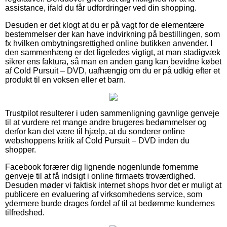
assistance, ifald du får udfordringer ved din shopping.
Desuden er det klogt at du er på vagt for de elementære
bestemmelser der kan have indvirkning på bestillingen, som
fx hvilken ombytningsrettighed online butikken anvender. I
den sammenhæng er det ligeledes vigtigt, at man stadigvæk
sikrer ens faktura, så man en anden gang kan bevidne købet
af Cold Pursuit – DVD, uafhængig om du er på udkig efter et
produkt til en voksen eller et barn.
Trustpilot resulterer i uden sammenligning gavnlige genveje
til at vurdere ret mange andre brugeres bedømmelser og
derfor kan det være til hjælp, at du sonderer online
webshoppens kritik af Cold Pursuit – DVD inden du
shopper.
Facebook forærer dig lignende nogenlunde fornemme
genveje til at få indsigt i online firmaets troværdighed.
Desuden møder vi faktisk internet shops hvor det er muligt at
publicere en evaluering af virksomhedens service, som
ydermere burde drages fordel af til at bedømme kundernes
tilfredshed.