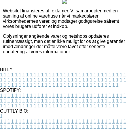
Websitet finansieres af reklamer. Vi samarbejder med en
samling af online varehuse når vi markedsfører
virksomhedernes varer, og modtager godtgørelse såfremt
vores brugere udfører et indkøb.
Oplysninger angående varer og netshops opdateres
rutinemæssigt, men det er ikke muligt for os at give garantier
imod ændringer der måtte være lavet efter seneste
opdatering af vores informationer.
BITLY:
1
1
1
1
1
1
1
1
1
1
1
1
1
1
1
1
1
1
1
1
1
1
1
1
1
1
1
1
1
1
1
1
1
1
1
1
1
1
1
1
1
1
1
1
1
1
1
1
1
1
1
1
1
1
1
1
1
1
1
1
1
1
1
1
1
1
1
1
1
1
1
1
1
1
1
1
1
1
1
1
1
1
1
1
1
1
1
1
1
1
1
1
1
1
1
1
1
1
1
1
SPOTIFY:
1
1
1
1
1
1
1
1
1
1
1
1
1
1
1
1
1
1
1
1
1
1
1
1
1
1
1
1
1
1
1
1
1
1
1
1
1
1
1
1
1
1
1
1
1
1
1
1
1
1
1
1
1
1
1
1
1
1
1
1
1
1
1
1
1
1
1
1
1
1
1
1
1
1
1
1
1
1
1
1
1
1
1
1
1
1
1
1
1
1
1
1
1
1
1
1
1
1
1
1
CUTTLY BIO:
1
1
1
1
1
1
1
1
1
1
1
1
1
1
1
1
1
1
1
1
1
1
1
1
1
1
1
1
1
1
1
1
1
1
1
1
1
1
1
1
1
1
1
1
1
1
1
1
1
1
1
1
1
1
1
1
1
1
1
1
1
1
1
1
1
1
1
1
1