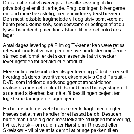
Du kan alternativt overveje at bestille levering til din
privatbolig eller til dit arbejde. Fragtløsningen bliver gerne
en tand mere bekostelig, men endvidere yderst bekvem.
Den mest letkøbte fragtmetode vil dog utvivlsomt være at
hente produkterne selv, som desværre er betinget af at du
fysisk befinder dig med kort afstand til internet butikkens
lager.
Antal dages levering på Film og TV-serier kan være ret så
relevant forudsat vi mangler dine nye produkter omgående,
så med det formål er det skam essentielt at vi checker
leveringstiden for det aktuelle produkt.
Flere online virksomheder tilsiger levering på blot en enkelt
hverdag på deres favorit varer, eksempelvis Cold Pursuit –
DVD, som imidlertid nødvendiggør at transaktionen
realiseres inden et konkret tidspunkt, med hensynstagen til
at de med sikkerhed kan nå at få bestillingen betjent før
logistikmedarbejderne tager hjem.
En hel del internet webshops sikrer fri fragt, men i reglen
kræves det at man handler for et fastsat beløb. Desuden
burde man udse dig den mest letkøbte mulighed for levering,
hvilket typisk – om du er nær Hørsholm, Ringsted eller
Skælskør – vil blive at få dem til at bringe pakken til en