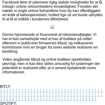
Facebook fører til ydermere rigtig stabile muligheder for at få
indsigt i online virksomhedens troværdighed. Foruden det
møder vi nogle online forhandlere hvor du kan offentliggøre
en kritik af købsoplevelsen, hvilket lige så vel burde udnyttes
til at få et indblik i kundernes tilfredshed.
Denne hjemmeside er finansieret af reklameindtægter. Vi
har et fast samarbejde med et hav af butikker på nettet
eftersom vi publicerer firmaernes tilbud, og indkasserer
kommission hvis en bruger fra vores website realiserer en
bestilling.
Viden angående tilbud og online butikker opretholdes
jævnligt, men vi kan ikke stilles ansvarlig for justeringer der
potentielt er realiseret efter at vi senest opdaterede vores
informationer.
BITLY:
1
1
1
1
1
1
1
1
1
1
1
1
1
1
1
1
1
1
1
1
1
1
1
1
1
1
1
1
1
1
1
1
1
1
1
1
1
1
1
1
1
1
1
1
1
1
1
1
1
1
1
1
1
1
1
1
1
1
1
1
1
1
1
1
1
1
1
1
1
1
1
1
1
1
1
1
1
1
1
1
1
1
1
1
1
1
1
1
1
1
1
1
1
1
1
1
1
1
1
1
SPOTIFY: