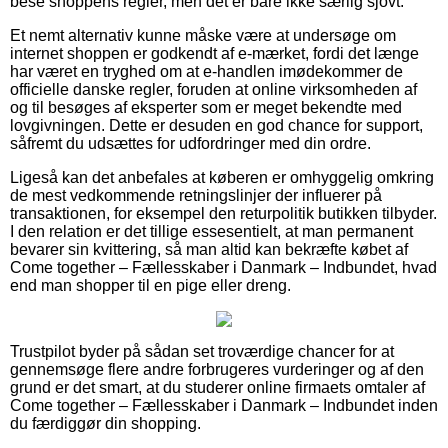
bese shoppens regler, men det er bare ikke særlig sjovt.
Et nemt alternativ kunne måske være at undersøge om
internet shoppen er godkendt af e-mærket, fordi det længe
har været en tryghed om at e-handlen imødekommer de
officielle danske regler, foruden at online virksomheden af
og til besøges af eksperter som er meget bekendte med
lovgivningen. Dette er desuden en god chance for support,
såfremt du udsættes for udfordringer med din ordre.
Ligeså kan det anbefales at køberen er omhyggelig omkring
de mest vedkommende retningslinjer der influerer på
transaktionen, for eksempel den returpolitik butikken tilbyder.
I den relation er det tillige essesentielt, at man permanent
bevarer sin kvittering, så man altid kan bekræfte købet af
Come together – Fællesskaber i Danmark – Indbundet, hvad
end man shopper til en pige eller dreng.
Trustpilot byder på sådan set troværdige chancer for at
gennemsøge flere andre forbrugeres vurderinger og af den
grund er det smart, at du studerer online firmaets omtaler af
Come together – Fællesskaber i Danmark – Indbundet inden
du færdiggør din shopping.