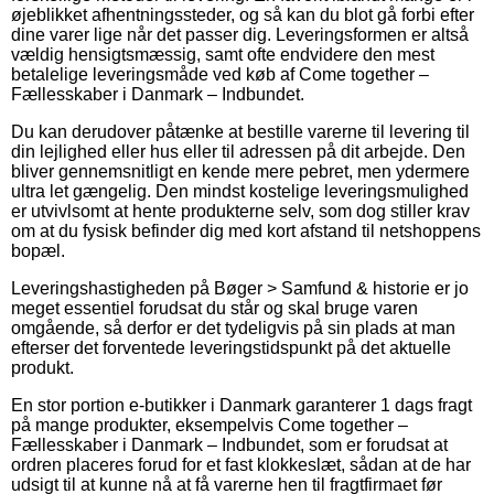
øjeblikket afhentningssteder, og så kan du blot gå forbi efter
dine varer lige når det passer dig. Leveringsformen er altså
vældig hensigtsmæssig, samt ofte endvidere den mest
betalelige leveringsmåde ved køb af Come together –
Fællesskaber i Danmark – Indbundet.
Du kan derudover påtænke at bestille varerne til levering til
din lejlighed eller hus eller til adressen på dit arbejde. Den
bliver gennemsnitligt en kende mere pebret, men ydermere
ultra let gængelig. Den mindst kostelige leveringsmulighed
er utvivlsomt at hente produkterne selv, som dog stiller krav
om at du fysisk befinder dig med kort afstand til netshoppens
bopæl.
Leveringshastigheden på Bøger > Samfund & historie er jo
meget essentiel forudsat du står og skal bruge varen
omgående, så derfor er det tydeligvis på sin plads at man
efterser det forventede leveringstidspunkt på det aktuelle
produkt.
En stor portion e-butikker i Danmark garanterer 1 dags fragt
på mange produkter, eksempelvis Come together –
Fællesskaber i Danmark – Indbundet, som er forudsat at
ordren placeres forud for et fast klokkeslæt, sådan at de har
udsigt til at kunne nå at få varerne hen til fragtfirmaet før