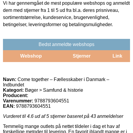
Vi har gennemgået de mest populære webshops og anmeldt
dem med stjerner fra 1 til 5 ud fra bl.a. deres prisniveau,
sortimentstørrelse, kundeservice, brugervenlighed,
betingelser, leveringsformer og betalingsmuligheder.
Bedst anmeldte webshops
Webshop
Stjerner
Link
Navn:
Come together – Fællesskaber i Danmark –
Indbundet
Kategori:
Bøger > Samfund & historie
Producent:
Varenummer:
9788793604551
EAN:
9788793604551
Vurderet til
4.6
ud af 5 stjerner baseret på
43
anmeldelser
Temmelig mange outlets på nettet tildeler i dag et hav af
forskellige metoder til levering. En favorit iblandt mange er i