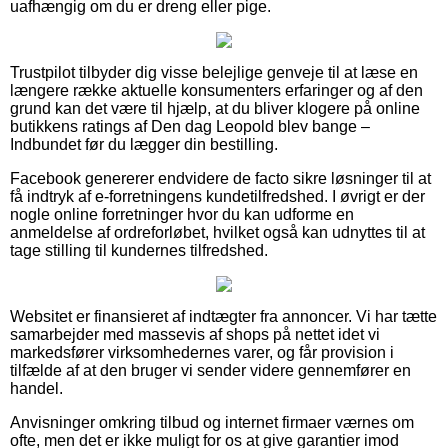
uafhængig om du er dreng eller pige.
Trustpilot tilbyder dig visse belejlige genveje til at læse en
længere række aktuelle konsumenters erfaringer og af den
grund kan det være til hjælp, at du bliver klogere på online
butikkens ratings af Den dag Leopold blev bange –
Indbundet før du lægger din bestilling.
Facebook genererer endvidere de facto sikre løsninger til at
få indtryk af e-forretningens kundetilfredshed. I øvrigt er der
nogle online forretninger hvor du kan udforme en
anmeldelse af ordreforløbet, hvilket også kan udnyttes til at
tage stilling til kundernes tilfredshed.
Websitet er finansieret af indtægter fra annoncer. Vi har tætte
samarbejder med massevis af shops på nettet idet vi
markedsfører virksomhedernes varer, og får provision i
tilfælde af at den bruger vi sender videre gennemfører en
handel.
Anvisninger omkring tilbud og internet firmaer værnes om
ofte, men det er ikke muligt for os at give garantier imod