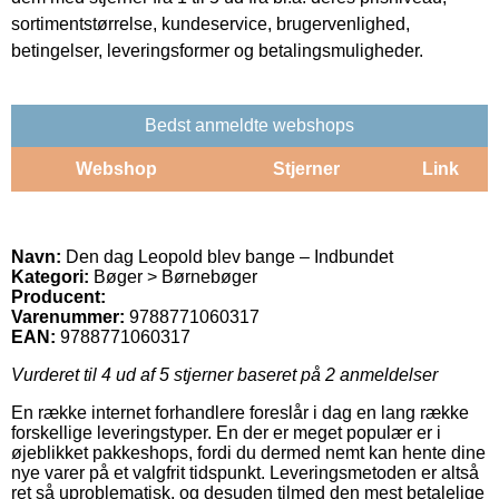
sortimentstørrelse, kundeservice, brugervenlighed,
betingelser, leveringsformer og betalingsmuligheder.
Bedst anmeldte webshops
Webshop
Stjerner
Link
Navn:
Den dag Leopold blev bange – Indbundet
Kategori:
Bøger > Børnebøger
Producent:
Varenummer:
9788771060317
EAN:
9788771060317
Vurderet til
4
ud af 5 stjerner baseret på
2
anmeldelser
En række internet forhandlere foreslår i dag en lang række
forskellige leveringstyper. En der er meget populær er i
øjeblikket pakkeshops, fordi du dermed nemt kan hente dine
nye varer på et valgfrit tidspunkt. Leveringsmetoden er altså
ret så uproblematisk, og desuden tilmed den mest betalelige