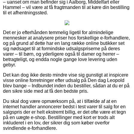
– uanset om man befinder sig i Aalborg, Middelfart eller
Hammel – vil være at få fragtmanden til at køre din bestilling
til et afhentningssted.
Det er jo efterhånden temmelig ligetil for almindelige
mennesker at analysere priser hos forskellige e-forhandlere,
og på grund af dette har en lang række online butikker set
sig nødsaget til at formindske udsalgspriserne på deres
varer – til børn, og yderligere også til damer og herrer –
betragteligt, og endda nogle gange love levering uden
gebyr.
Det kan dog ikke desto mindre vise sig gunstigt at inspicere
visse online forretninger efter udsalg på Den dag Leopold
blev bange – Indbundet inden du bestiller, sådan at du er på
den sikre side med at få den bedste pris.
Du skal dog være opmærksom på, at i tilfælde af at en
internet handler annoncerer bedst i test varer til salg for en
salgspris der er helt ekstremt billig, er det ofte være et tegn
på en uægte e-shop. Bestillinger med kort er trods alt
inkluderet i en lov, der sikrer dig som køber overfor
svindlende e-forhandlere.