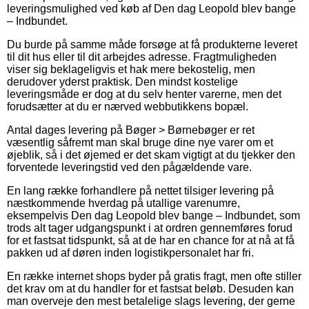
leveringsmulighed ved køb af Den dag Leopold blev bange
– Indbundet.
Du burde på samme måde forsøge at få produkterne leveret
til dit hus eller til dit arbejdes adresse. Fragtmuligheden
viser sig beklageligvis et hak mere bekostelig, men
derudover yderst praktisk. Den mindst kostelige
leveringsmåde er dog at du selv henter varerne, men det
forudsætter at du er nærved webbutikkens bopæl.
Antal dages levering på Bøger > Børnebøger er ret
væsentlig såfremt man skal bruge dine nye varer om et
øjeblik, så i det øjemed er det skam vigtigt at du tjekker den
forventede leveringstid ved den pågældende vare.
En lang række forhandlere på nettet tilsiger levering på
næstkommende hverdag på utallige varenumre,
eksempelvis Den dag Leopold blev bange – Indbundet, som
trods alt tager udgangspunkt i at ordren gennemføres forud
for et fastsat tidspunkt, så at de har en chance for at nå at få
pakken ud af døren inden logistikpersonalet har fri.
En række internet shops byder på gratis fragt, men ofte stiller
det krav om at du handler for et fastsat beløb. Desuden kan
man overveje den mest betalelige slags levering, der gerne