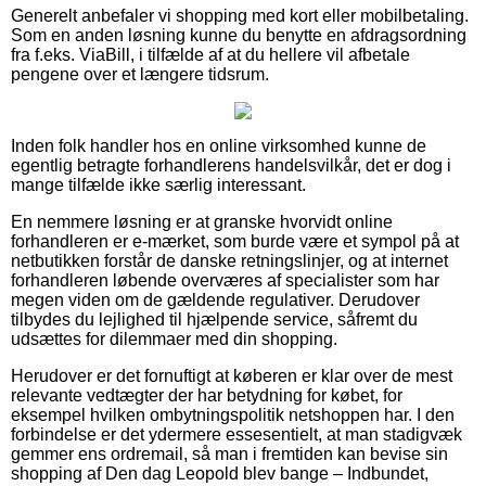
Generelt anbefaler vi shopping med kort eller mobilbetaling.
Som en anden løsning kunne du benytte en afdragsordning
fra f.eks. ViaBill, i tilfælde af at du hellere vil afbetale
pengene over et længere tidsrum.
Inden folk handler hos en online virksomhed kunne de
egentlig betragte forhandlerens handelsvilkår, det er dog i
mange tilfælde ikke særlig interessant.
En nemmere løsning er at granske hvorvidt online
forhandleren er e-mærket, som burde være et sympol på at
netbutikken forstår de danske retningslinjer, og at internet
forhandleren løbende overværes af specialister som har
megen viden om de gældende regulativer. Derudover
tilbydes du lejlighed til hjælpende service, såfremt du
udsættes for dilemmaer med din shopping.
Herudover er det fornuftigt at køberen er klar over de mest
relevante vedtægter der har betydning for købet, for
eksempel hvilken ombytningspolitik netshoppen har. I den
forbindelse er det ydermere essesentielt, at man stadigvæk
gemmer ens ordremail, så man i fremtiden kan bevise sin
shopping af Den dag Leopold blev bange – Indbundet,