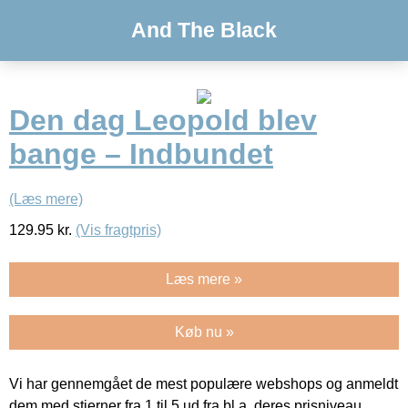
And The Black
Den dag Leopold blev
bange – Indbundet
(Læs mere)
129.95
kr.
(Vis fragtpris)
Læs mere »
Køb nu »
Vi har gennemgået de mest populære webshops og anmeldt
dem med stjerner fra 1 til 5 ud fra bl.a. deres prisniveau,