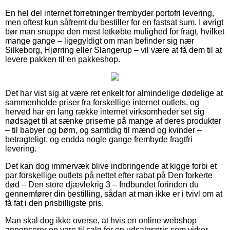
En hel del internet forretninger frembyder portofri levering,
men oftest kun såfremt du bestiller for en fastsat sum. I øvrigt
bør man snuppe den mest letkøbte mulighed for fragt, hvilket
mange gange – ligegyldigt om man befinder sig nær
Silkeborg, Hjørring eller Slangerup – vil være at få dem til at
levere pakken til en pakkeshop.
Det har vist sig at være ret enkelt for almindelige dødelige at
sammenholde priser fra forskellige internet outlets, og
herved har en lang række internet virksomheder set sig
nødsaget til at sænke priserne på mange af deres produkter
– til babyer og børn, og samtidig til mænd og kvinder –
betragteligt, og endda nogle gange frembyde fragtfri
levering.
Det kan dog immervæk blive indbringende at kigge forbi et
par forskellige outlets på nettet efter rabat på Den forkerte
død – Den store djævlekrig 3 – Indbundet forinden du
gennemfører din bestilling, sådan at man ikke er i tvivl om at
få fat i den prisbilligste pris.
Man skal dog ikke overse, at hvis en online webshop
annoncerer en vare til salg for en udsalgspris som virker