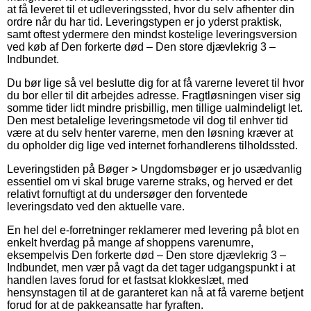
at få leveret til et udleveringssted, hvor du selv afhenter din
ordre når du har tid. Leveringstypen er jo yderst praktisk,
samt oftest ydermere den mindst kostelige leveringsversion
ved køb af Den forkerte død – Den store djævlekrig 3 –
Indbundet.
Du bør lige så vel beslutte dig for at få varerne leveret til hvor
du bor eller til dit arbejdes adresse. Fragtløsningen viser sig
somme tider lidt mindre prisbillig, men tillige ualmindeligt let.
Den mest betalelige leveringsmetode vil dog til enhver tid
være at du selv henter varerne, men den løsning kræver at
du opholder dig lige ved internet forhandlerens tilholdssted.
Leveringstiden på Bøger > Ungdomsbøger er jo usædvanlig
essentiel om vi skal bruge varerne straks, og herved er det
relativt fornuftigt at du undersøger den forventede
leveringsdato ved den aktuelle vare.
En hel del e-forretninger reklamerer med levering på blot en
enkelt hverdag på mange af shoppens varenumre,
eksempelvis Den forkerte død – Den store djævlekrig 3 –
Indbundet, men vær på vagt da det tager udgangspunkt i at
handlen laves forud for et fastsat klokkeslæt, med
hensynstagen til at de garanteret kan nå at få varerne betjent
forud for at de pakkeansatte har fyraften.