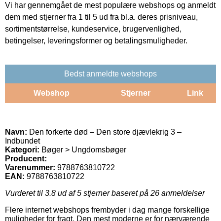
Vi har gennemgået de mest populære webshops og anmeldt
dem med stjerner fra 1 til 5 ud fra bl.a. deres prisniveau,
sortimentstørrelse, kundeservice, brugervenlighed,
betingelser, leveringsformer og betalingsmuligheder.
Bedst anmeldte webshops
Webshop
Stjerner
Link
Navn:
Den forkerte død – Den store djævlekrig 3 –
Indbundet
Kategori:
Bøger > Ungdomsbøger
Producent:
Varenummer:
9788763810722
EAN:
9788763810722
Vurderet til
3.8
ud af 5 stjerner baseret på
26
anmeldelser
Flere internet webshops frembyder i dag mange forskellige
muligheder for fragt. Den mest moderne er for nærværende