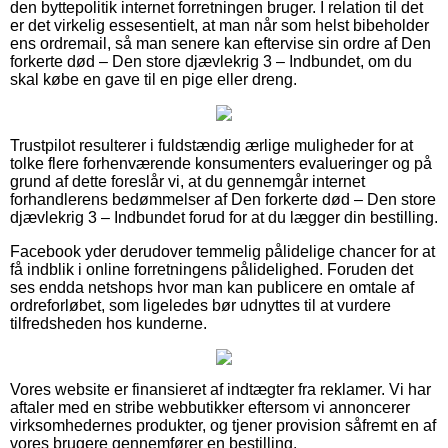
den byttepolitik internet forretningen bruger. I relation til det
er det virkelig essesentielt, at man når som helst bibeholder
ens ordremail, så man senere kan eftervise sin ordre af Den
forkerte død – Den store djævlekrig 3 – Indbundet, om du
skal købe en gave til en pige eller dreng.
Trustpilot resulterer i fuldstændig ærlige muligheder for at
tolke flere forhenværende konsumenters evalueringer og på
grund af dette foreslår vi, at du gennemgår internet
forhandlerens bedømmelser af Den forkerte død – Den store
djævlekrig 3 – Indbundet forud for at du lægger din bestilling.
Facebook yder derudover temmelig pålidelige chancer for at
få indblik i online forretningens pålidelighed. Foruden det
ses endda netshops hvor man kan publicere en omtale af
ordreforløbet, som ligeledes bør udnyttes til at vurdere
tilfredsheden hos kunderne.
Vores website er finansieret af indtægter fra reklamer. Vi har
aftaler med en stribe webbutikker eftersom vi annoncerer
virksomhedernes produkter, og tjener provision såfremt en af
vores brugere gennemfører en bestilling.