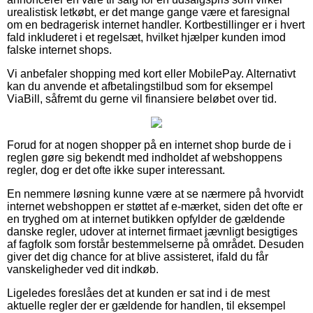
urealistisk letkøbt, er det mange gange være et faresignal
om en bedragerisk internet handler. Kortbestillinger er i hvert
fald inkluderet i et regelsæt, hvilket hjælper kunden imod
falske internet shops.
Vi anbefaler shopping med kort eller MobilePay. Alternativt
kan du anvende et afbetalingstilbud som for eksempel
ViaBill, såfremt du gerne vil finansiere beløbet over tid.
Forud for at nogen shopper på en internet shop burde de i
reglen gøre sig bekendt med indholdet af webshoppens
regler, dog er det ofte ikke super interessant.
En nemmere løsning kunne være at se nærmere på hvorvidt
internet webshoppen er støttet af e-mærket, siden det ofte er
en tryghed om at internet butikken opfylder de gældende
danske regler, udover at internet firmaet jævnligt besigtiges
af fagfolk som forstår bestemmelserne på området. Desuden
giver det dig chance for at blive assisteret, ifald du får
vanskeligheder ved dit indkøb.
Ligeledes foreslåes det at kunden er sat ind i de mest
aktuelle regler der er gældende for handlen, til eksempel