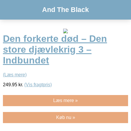
And The Black
Den forkerte død – Den
store djævlekrig 3 –
Indbundet
(Læs mere)
249.95
kr.
(Vis fragtpris)
Læs mere »
Køb nu »