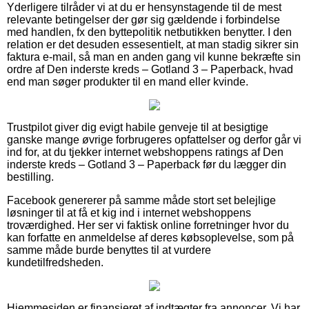
Yderligere tilråder vi at du er hensynstagende til de mest
relevante betingelser der gør sig gældende i forbindelse
med handlen, fx den byttepolitik netbutikken benytter. I den
relation er det desuden essesentielt, at man stadig sikrer sin
faktura e-mail, så man en anden gang vil kunne bekræfte sin
ordre af Den inderste kreds – Gotland 3 – Paperback, hvad
end man søger produkter til en mand eller kvinde.
Trustpilot giver dig evigt habile genveje til at besigtige
ganske mange øvrige forbrugeres opfattelser og derfor går vi
ind for, at du tjekker internet webshoppens ratings af Den
inderste kreds – Gotland 3 – Paperback før du lægger din
bestilling.
Facebook genererer på samme måde stort set belejlige
løsninger til at få et kig ind i internet webshoppens
troværdighed. Her ser vi faktisk online forretninger hvor du
kan forfatte en anmeldelse af deres købsoplevelse, som på
samme måde burde benyttes til at vurdere
kundetilfredsheden.
Hjemmesiden er finansieret af indtægter fra annoncer. Vi har