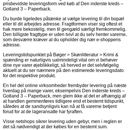
prisbevidste leveringsform ved køb af Den inderste kreds –
Gotland 3 – Paperback.
Du burde ligeledes påtænke at vælge levering til din bopæl
eller til dit arbejdes adresse. Fragtformen viser sig oftest et
hak mere bekostelig, men til gengæld særligt fremkommelig.
Den billigste fragttype er uden tvivl at du selv henter varerne,
som desværre kræver at du opholder dig nær e-shoppens
adresse.
Leveringstidspunktet på Bøger > Skønlitteratur > Krimi &
spænding er naturligvis ualmindeligt vital om vi behøver
dine nye varer øjeblikkeligt, så herved er det selvfølgelig
aktuelt at du ser nærmere på den estimerede leveringsdato
for det respektive produkt.
En hel del online virksomheder frembyder levering på næste
hverdag på mange varer, eksempelvis Den inderste kreds –
Gotland 3 – Paperback, men glem ikke at det er afhængig af
at handlen gemmenføres tidligere end et bestemt tidspunkt,
således at de sandsynligvis kan nå at få varerne betjent
forud for at de lageransatte har fyraften.
Visse netshops sikrer levering uden gebyr, men i reglen er
det så nødvendigt at der købes for en bestemt sum.