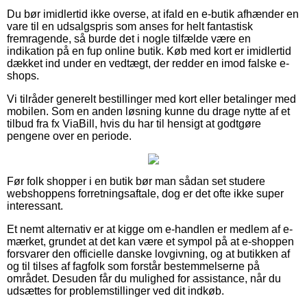
Du bør imidlertid ikke overse, at ifald en e-butik afhænder en
vare til en udsalgspris som anses for helt fantastisk
fremragende, så burde det i nogle tilfælde være en
indikation på en fup online butik. Køb med kort er imidlertid
dækket ind under en vedtægt, der redder en imod falske e-
shops.
Vi tilråder generelt bestillinger med kort eller betalinger med
mobilen. Som en anden løsning kunne du drage nytte af et
tilbud fra fx ViaBill, hvis du har til hensigt at godtgøre
pengene over en periode.
Før folk shopper i en butik bør man sådan set studere
webshoppens forretningsaftale, dog er det ofte ikke super
interessant.
Et nemt alternativ er at kigge om e-handlen er medlem af e-
mærket, grundet at det kan være et sympol på at e-shoppen
forsvarer den officielle danske lovgivning, og at butikken af
og til tilses af fagfolk som forstår bestemmelserne på
området. Desuden får du mulighed for assistance, når du
udsættes for problemstillinger ved dit indkøb.