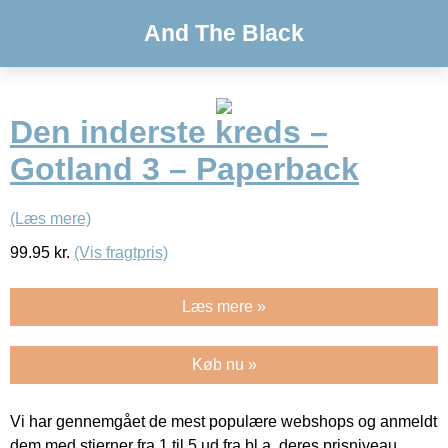
And The Black
Den inderste kreds –
Gotland 3 – Paperback
(Læs mere)
99.95
kr.
(Vis fragtpris)
Læs mere »
Køb nu »
Vi har gennemgået de mest populære webshops og anmeldt
dem med stjerner fra 1 til 5 ud fra bl.a. deres prisniveau,