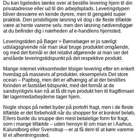
Du kan ligeledes tænke over at bestille levering hjem til din
privatadresse eller ud til din arbejdsplads. Leveringstypen
bliver desværre en kende dyrere, men til gengæld super
praktisk. Den prisbilligste løsning vil dog i de fleste tilfælde
være at hente varerne selv, men den løsning nødvendiggør
at du befinder dig i nærheden af e-handlens hjemsted.
Leveringstiden på Bøger > Børnebøger er jo særligt
udslagsgivende når man skal bruge produktet omgående,
og med det formål er det relativt afgørende at man ser det
anslåede leveringstidspunkt på det respektive produkt.
Mange internet virksomheder tilsiger levering efter en enkelt
hverdag på massevis af produkter, eksempelvis Det store
ocean – Papbog, men det er afhængig af at der bestilles
forinden et fastslået tidspunkt, med det formål at de
sandsynligvis kan nå at få dit nye produkt hen til fragtfirmaet
før lagermedarbejderne tager hjem.
Nogle shops på nettet byder på portofri fragt, men i de fleste
tilfælde er det forbeholdt når du shopper for et konkret beløb.
Ellers burde du snuppe den mest betalelige form for fragt,
som i mange tilfælde – uden hensyn til om man er i Aarhus,
Kalundborg eller Svenstrup – er at få dem til at køre varerne
til et afhentningssted.