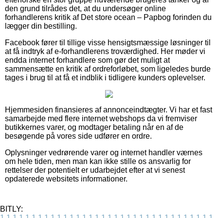
den grund tilrådes det, at du undersøger online
forhandlerens kritik af Det store ocean – Papbog forinden du
lægger din bestilling.
Facebook fører til tillige visse hensigtsmæssige løsninger til
at få indtryk af e-forhandlerens troværdighed. Her møder vi
endda internet forhandlere som gør det muligt at
sammensætte en kritik af ordreforløbet, som ligeledes burde
tages i brug til at få et indblik i tidligere kunders oplevelser.
Hjemmesiden finansieres af annonceindtægter. Vi har et fast
samarbejde med flere internet webshops da vi fremviser
butikkernes varer, og modtager betaling når en af de
besøgende på vores side udfører en ordre.
Oplysninger vedrørende varer og internet handler værnes
om hele tiden, men man kan ikke stille os ansvarlig for
rettelser der potentielt er udarbejdet efter at vi senest
opdaterede websitets informationer.
BITLY:
1
1
1
1
1
1
1
1
1
1
1
1
1
1
1
1
1
1
1
1
1
1
1
1
1
1
1
1
1
1
1
1
1
1