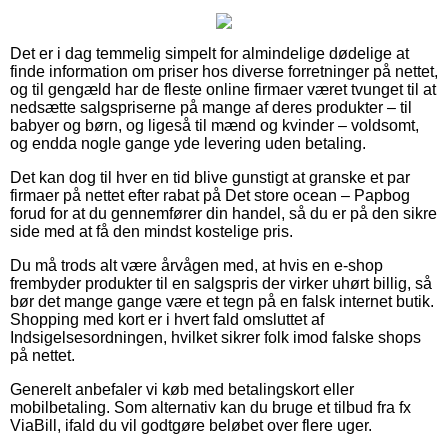
Det er i dag temmelig simpelt for almindelige dødelige at
finde information om priser hos diverse forretninger på nettet,
og til gengæld har de fleste online firmaer været tvunget til at
nedsætte salgspriserne på mange af deres produkter – til
babyer og børn, og ligeså til mænd og kvinder – voldsomt,
og endda nogle gange yde levering uden betaling.
Det kan dog til hver en tid blive gunstigt at granske et par
firmaer på nettet efter rabat på Det store ocean – Papbog
forud for at du gennemfører din handel, så du er på den sikre
side med at få den mindst kostelige pris.
Du må trods alt være årvågen med, at hvis en e-shop
frembyder produkter til en salgspris der virker uhørt billig, så
bør det mange gange være et tegn på en falsk internet butik.
Shopping med kort er i hvert fald omsluttet af
Indsigelsesordningen, hvilket sikrer folk imod falske shops
på nettet.
Generelt anbefaler vi køb med betalingskort eller
mobilbetaling. Som alternativ kan du bruge et tilbud fra fx
ViaBill, ifald du vil godtgøre beløbet over flere uger.