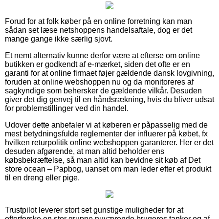
Forud for at folk køber på en online forretning kan man
sådan set læse netshoppens handelsaftale, dog er det
mange gange ikke særlig sjovt.
Et nemt alternativ kunne derfor være at efterse om online
butikken er godkendt af e-mærket, siden det ofte er en
garanti for at online firmaet føjer gældende dansk lovgivning,
foruden at online webshoppen nu og da monitoreres af
sagkyndige som behersker de gældende vilkår. Desuden
giver det dig genvej til en håndsrækning, hvis du bliver udsat
for problemstillinger ved din handel.
Udover dette anbefaler vi at køberen er påpasselig med de
mest betydningsfulde reglementer der influerer på købet, fx
hvilken returpolitik online webshoppen garanterer. Her er det
desuden afgørende, at man altid beholder ens
købsbekræftelse, så man altid kan bevidne sit køb af Det
store ocean – Papbog, uanset om man leder efter et produkt
til en dreng eller pige.
Trustpilot leverer stort set gunstige muligheder for at
efterforske en stor gruppe nuværende brugeres tanker og af