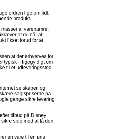
ge ordren lige om lidt,
mmende produkt.
å masser af varenumre,
kræver at du når at
kt fikset forud for at
ssen at der erhverves for
er typisk – ligegyldigt om
kke til et udleveringssted.
internet selskaber, og
skære salgspriserne på
nogle gange sikre levering
 efter tilbud på Disney
 sikre side med at få den
er en vare til en pris