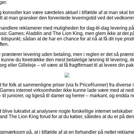
ger.
 konsoller kan være særdeles aktuel i tilfælde af at man skal bru
tralt at man gransker den forventede leveringstid ved det vedko
orhandlere reklamerer med muligheden for dag-til-dag levering p
sic Games: Aladdin and The Lion King, men glem ikke at det på
t tidspunkt, sådan at de har en chance for at nå at få dit nye produ
ften.
 præsterer levering uden betaling, men i reglen er det så præmi
vt kunne du foretrække den mest betalelige løsning til levering, d
g eller Gilleleje – vil være at få fragtfirmaet til at levere din pa
t for folk at sammenligne priser (via fx PriceRunner) fra diverse 
ames internet virksomheder ikke kunne lade være med at ned
 til juniorer, og ligeså til damer og herrer – markant, og endda 
d blive lukrativt at analysere nogle forskellige internet selskaber
nd The Lion King forud for at du køber, således at du er på den
pmærksom på, at i tilfælde af at en forhandler på nettet reklamer