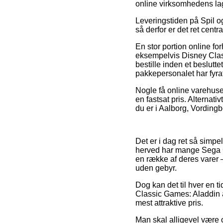
online virksomhedens la
Leveringstiden på Spil og
så derfor er det ret cen
En stor portion online f
eksempelvis Disney Clas
bestille inden et beslutte
pakkepersonalet har fyra
Nogle få online varehuse
en fastsat pris. Alternati
du er i Aalborg, Vordingbor
Det er i dag ret så simpel
herved har mange Sega G
en række af deres varer –
uden gebyr.
Dog kan det til hver en ti
Classic Games: Aladdin a
mest attraktive pris.
Man skal alligevel være o