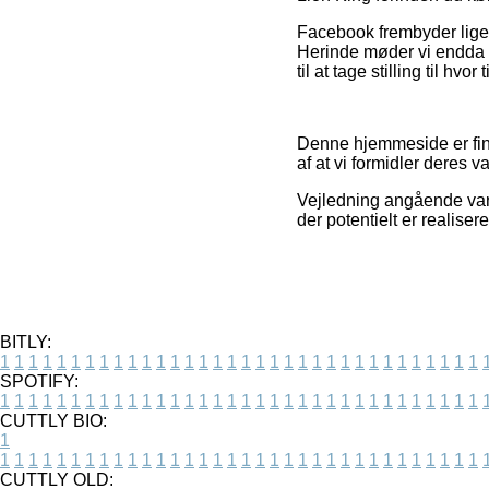
Facebook frembyder ligele
Herinde møder vi endda 
til at tage stilling til hvo
Denne hjemmeside er fin
af at vi formidler deres 
Vejledning angående varer
der potentielt er realise
BITLY:
1
1
1
1
1
1
1
1
1
1
1
1
1
1
1
1
1
1
1
1
1
1
1
1
1
1
1
1
1
1
1
1
1
1
SPOTIFY:
1
1
1
1
1
1
1
1
1
1
1
1
1
1
1
1
1
1
1
1
1
1
1
1
1
1
1
1
1
1
1
1
1
1
CUTTLY BIO:
1
1
1
1
1
1
1
1
1
1
1
1
1
1
1
1
1
1
1
1
1
1
1
1
1
1
1
1
1
1
1
1
1
1
1
CUTTLY OLD: