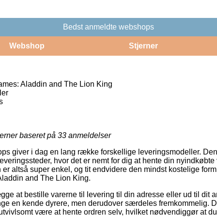
Bedst anmeldte webshops
Webshop
Stjerner
ames: Aladdin and The Lion King
ler
s
jerner baseret på
33
anmeldelser
ops giver i dag en lang række forskellige leveringsmodeller. D
eringssteder, hvor det er nemt for dig at hente din nyindkøbte 
er altså super enkel, og tit endvidere den mindst kostelige form 
laddin and The Lion King.
ge at bestille varerne til levering til din adresse eller ud til dit
ge en kende dyrere, men derudover særdeles fremkommelig. D
 utvivlsomt være at hente ordren selv, hvilket nødvendiggør at d