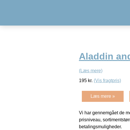
Aladdin an
(Læs mere)
195
kr.
(Vis fragtpris)
Læs mere »
Vi har gennemgået de mes
prisniveau, sortimentstø
betalingsmuligheder.