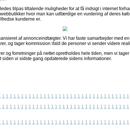
des tilpas tiltalende muligheder for at få indsigt i internet forh
webbutikker hvor man kan udfærdige en vurdering af deres køb
r tilfredse kunderne er.
ansieret af annonceindtægter. Vi har faste samarbejder med en
varer, og tager kommission ifald de personer vi sender videre real
 og forretninger på nettet opretholdes hele tiden, men vi tager i
ret siden vi sidste gang opdaterede sidens informationer.
1
1
1
1
1
1
1
1
1
1
1
1
1
1
1
1
1
1
1
1
1
1
1
1
1
1
1
1
1
1
1
1
1
1
1
1
1
1
1
1
1
1
1
1
1
1
1
1
1
1
1
1
1
1
1
1
1
1
1
1
1
1
1
1
1
1
1
1
1
1
1
1
1
1
1
1
1
1
1
1
1
1
1
1
1
1
1
1
1
1
1
1
1
1
1
1
1
1
1
1
1
1
1
1
1