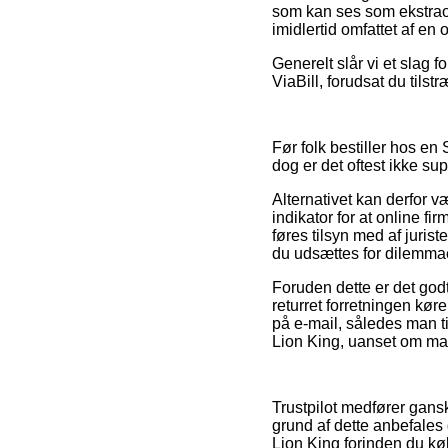
som kan ses som ekstraor
imidlertid omfattet af en 
Generelt slår vi et slag 
ViaBill, forudsat du tilst
Før folk bestiller hos e
dog er det oftest ikke sup
Alternativet kan derfor 
indikator for at online f
føres tilsyn med af juris
du udsættes for dilemmae
Foruden dette er det god
returret forretningen køre
på e-mail, således man t
Lion King, uanset om man 
Trustpilot medfører gans
grund af dette anbefales
Lion King forinden du kø