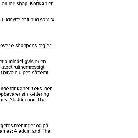
 online shop. Kortkøb er
u udnytte et tilbud som fx
 over e-shoppens regler,
t almindeligvis er en
lskabet rutinemæssigt
 blive hjulpet, såfremt
nde for købet, f.eks. den
opbevarer sin kvittering
ames: Aladdin and The
rugeres meninger og på
 Games: Aladdin and The