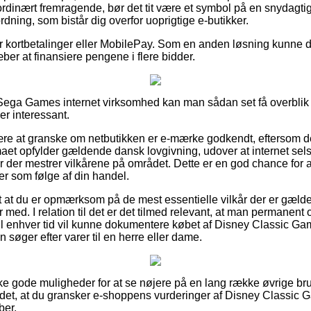
dinært fremragende, bør det tit være et symbol på en snydagtig
ordning, som bistår dig overfor uoprigtige e-butikker.
for kortbetalinger eller MobilePay. Som en anden løsning kunne d
ræber at finansiere pengene i flere bidder.
n Sega Games internet virksomhed kan man sådan set få overblik
er interessant.
være at granske om netbutikken er e-mærke godkendt, eftersom de
irmaet opfylder gældende dansk lovgivning, udover at internet se
ter der mestrer vilkårene på området. Dette er en god chance for at
r som følge af din handel.
t at du er opmærksom på de mest essentielle vilkår der er gælde
r med. I relation til det er det tilmed relevant, at man permanent 
il enhver tid vil kunne dokumentere købet af Disney Classic G
søger efter varer til en herre eller dame.
ke gode muligheder for at se nøjere på en lang række øvrige b
 det, at du gransker e-shoppens vurderinger af Disney Classic
ber.