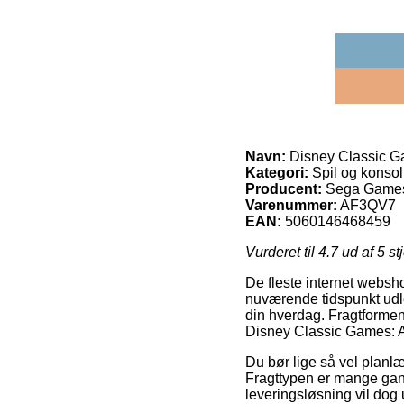
Navn:
Disney Classic G
Kategori:
Spil og konsol
Producent:
Sega Game
Varenummer:
AF3QV7
EAN:
5060146468459
Vurderet til
4.7
ud af 5 st
De fleste internet websh
nuværende tidspunkt udlev
din hverdag. Fragtformen 
Disney Classic Games: A
Du bør lige så vel planlæg
Fragttypen er mange gan
leveringsløsning vil dog