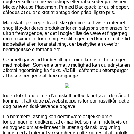
nogle enkelte online webshops efter rabatkoder på Disney –
Mickey Mouse Placement Printed Backpack før du shopper,
således at du er sikret at antage den prisbilligste pris.
Man skal lige meget hvad ikke glemme, at hvis en internet
shop tilbyder deres produkter for en salgspris som anses for
uhørt fremragende, er det i nogle tilfælde være et fingerpeg
om en svindel e-forretning. Bestillinger med kort er imidlertid
indbefattet af en foranstaltning, der beskytter en overfor
bedrageriske e-forhandlere.
Generelt går vi ind for bestillinger med kort eller betalinger
med mobilen. Som en alternativ mulighed kan du udnytte en
afbetalingsordning fra f.eks. ViaBill, såfremt du efterspørger
at betale pengene af flere omgange.
Inden folk handler i en Numskull netbutik behøver de når alt
kommer til alt kigge på webshoppens forretningsvilkår, det er
dog bare en tidskrævende opgave.
En nemmere løsning kan derfor være at tjekke om e-
forretningen er godkendt af e-mærket, som almindeligvis er
en tryghed om at e-firmaet tilslutter sig dansk lovgivning,
tillige med at internet virksomheden ofte kigges til af fagfolk