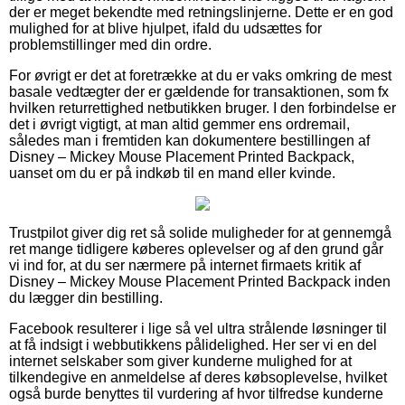
der er meget bekendte med retningslinjerne. Dette er en god
mulighed for at blive hjulpet, ifald du udsættes for
problemstillinger med din ordre.
For øvrigt er det at foretrække at du er vaks omkring de mest
basale vedtægter der er gældende for transaktionen, som fx
hvilken returrettighed netbutikken bruger. I den forbindelse er
det i øvrigt vigtigt, at man altid gemmer ens ordremail,
således man i fremtiden kan dokumentere bestillingen af
Disney – Mickey Mouse Placement Printed Backpack,
uanset om du er på indkøb til en mand eller kvinde.
Trustpilot giver dig ret så solide muligheder for at gennemgå
ret mange tidligere køberes oplevelser og af den grund går
vi ind for, at du ser nærmere på internet firmaets kritik af
Disney – Mickey Mouse Placement Printed Backpack inden
du lægger din bestilling.
Facebook resulterer i lige så vel ultra strålende løsninger til
at få indsigt i webbutikkens pålidelighed. Her ser vi en del
internet selskaber som giver kunderne mulighed for at
tilkendegive en anmeldelse af deres købsoplevelse, hvilket
også burde benyttes til vurdering af hvor tilfredse kunderne