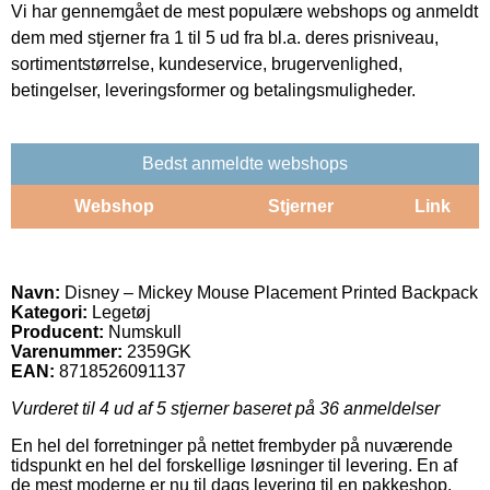
Vi har gennemgået de mest populære webshops og anmeldt
dem med stjerner fra 1 til 5 ud fra bl.a. deres prisniveau,
sortimentstørrelse, kundeservice, brugervenlighed,
betingelser, leveringsformer og betalingsmuligheder.
Bedst anmeldte webshops
Webshop
Stjerner
Link
Navn:
Disney – Mickey Mouse Placement Printed Backpack
Kategori:
Legetøj
Producent:
Numskull
Varenummer:
2359GK
EAN:
8718526091137
Vurderet til
4
ud af 5 stjerner baseret på
36
anmeldelser
En hel del forretninger på nettet frembyder på nuværende
tidspunkt en hel del forskellige løsninger til levering. En af
de mest moderne er nu til dags levering til en pakkeshop,