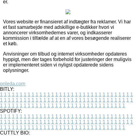
er.
Vores website er finansieret af indtægter fra reklamer. Vi har
et fast samarbejde med adskillige e-butikker hvori vi
annoncerer virksomhedernes varer, og indkasserer
kommission i tilfælde af at en af vores besøgende realiserer
et køb.
Anvisninger om tilbud og internet virksomheder opdateres
hyppigt, men der tages forbehold for justeringer der muligvis
er implementeret siden vi nyligst opdaterede sidens
oplysninger.
onleda.com
BITLY:
1
1
1
1
1
1
1
1
1
1
1
1
1
1
1
1
1
1
1
1
1
1
1
1
1
1
1
1
1
1
1
1
1
1
1
1
1
1
1
1
1
1
1
1
1
1
1
1
1
1
1
1
1
1
1
1
1
1
1
1
1
1
1
1
1
1
1
1
1
1
1
1
1
1
1
1
1
1
1
1
1
1
1
1
1
1
1
1
1
1
1
1
1
1
1
1
1
1
1
1
SPOTIFY:
1
1
1
1
1
1
1
1
1
1
1
1
1
1
1
1
1
1
1
1
1
1
1
1
1
1
1
1
1
1
1
1
1
1
1
1
1
1
1
1
1
1
1
1
1
1
1
1
1
1
1
1
1
1
1
1
1
1
1
1
1
1
1
1
1
1
1
1
1
1
1
1
1
1
1
1
1
1
1
1
1
1
1
1
1
1
1
1
1
1
1
1
1
1
1
1
1
1
1
1
CUTTLY BIO: