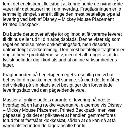
fordi det er ekstremt fleksibelt at kunne hente de nyindkøbte
varer når det passer ind i din hverdag. Fragtløsningen er jo
temmelig simpel, samt tit tillige den mest betalelige type af
levering ved køb af Disney – Mickey Mouse Placement
Printed Backpack.
Du burde derudover afveje for og imod at få varerne leveret
til dit hus eller ud til din arbejdsplads. Denne viser sig som
regel en anelse mere omkostningsfuld, men desuden
ualmindeligt overkommelig. Den mest betalelige fragtform er
dog at hente produkterne selv, men det afhænger af at du
fysisk befinder dig i kort afstand af online virksomhedens
lager.
Fragtperioden på Legetøj er meget væsentlig om vi har
behov for din pakke med det samme, så med det formål er
det virkelig på sin plads at vi besigtiger den forventede
leveringsdato ved den pågældende vare.
Masser af online outlets garanterer levering på næste
hverdag på en lang række varenumre, eksempelvis Disney
– Mickey Mouse Placement Printed Backpack, men vær
påpasselig da det er påkrævet at handlen gemmenføres
forud for et fastslået klokkeslæt, sådan at de kan nå at få
varen afsted inden de lageransatte har fri.