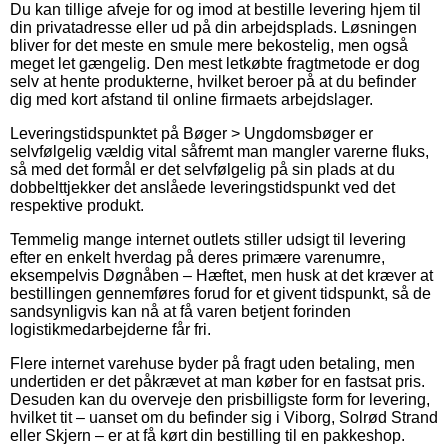
Du kan tillige afveje for og imod at bestille levering hjem til
din privatadresse eller ud på din arbejdsplads. Løsningen
bliver for det meste en smule mere bekostelig, men også
meget let gængelig. Den mest letkøbte fragtmetode er dog
selv at hente produkterne, hvilket beroer på at du befinder
dig med kort afstand til online firmaets arbejdslager.
Leveringstidspunktet på Bøger > Ungdomsbøger er
selvfølgelig vældig vital såfremt man mangler varerne fluks,
så med det formål er det selvfølgelig på sin plads at du
dobbelttjekker det anslåede leveringstidspunkt ved det
respektive produkt.
Temmelig mange internet outlets stiller udsigt til levering
efter en enkelt hverdag på deres primære varenumre,
eksempelvis Døgnåben – Hæftet, men husk at det kræver at
bestillingen gennemføres forud for et givent tidspunkt, så de
sandsynligvis kan nå at få varen betjent forinden
logistikmedarbejderne får fri.
Flere internet varehuse byder på fragt uden betaling, men
undertiden er det påkrævet at man køber for en fastsat pris.
Desuden kan du overveje den prisbilligste form for levering,
hvilket tit – uanset om du befinder sig i Viborg, Solrød Strand
eller Skjern – er at få kørt din bestilling til en pakkeshop.