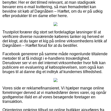
benytter. Her er det tilmed relevant, at man stadigvæk
bevarer ens e-mail kvittering, så man fremadrettet kan
bevidne sit køb af Døgnåben – Hæftet, om du er på udkig
efter produkter til en dame eller herre.
Trustpilot forærer dig stort set fordelagtige løsninger til at
verificere diverse nuværende køberes tanker og herved er
det klogt, at du tager et kig på online virksomhedens kritik af
Døgnåben – Hæftet forud for at du bestiller.
Facebook genererer på samme måde nogenlunde tiltalende
metoder til at få indsigt i e-handlens troværdighed.
Derudover ser vi en del internet virksomheder hvor folk kan
publicere en evaluering af købsoplevelsen, som også kan
bruges til at danne dig et indtryk af kundernes tilfredshed.
Vores side er reklamefinansieret. Vi hjælper mange online
forretninger derved at vi markedsfører deres varer, og opnår
godtgørelse ifald en af vores besøgende foretager en
transaktion.
Orientering omkring tilbud og online butikker ajourføres fra