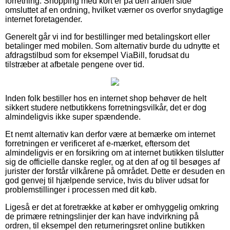
forretning. Shopping med kort er på den anden side
omsluttet af en ordning, hvilket værner os overfor snydagtige
internet foretagender.
Generelt går vi ind for bestillinger med betalingskort eller
betalinger med mobilen. Som alternativ burde du udnytte et
afdragstilbud som for eksempel ViaBill, forudsat du
tilstræber at afbetale pengene over tid.
Inden folk bestiller hos en internet shop behøver de helt
sikkert studere netbutikkens forretningsvilkår, det er dog
almindeligvis ikke super spændende.
Et nemt alternativ kan derfor være at bemærke om internet
forretningen er verificeret af e-mærket, eftersom det
almindeligvis er en forsikring om at internet butikken tilslutter
sig de officielle danske regler, og at den af og til besøges af
jurister der forstår vilkårene på området. Dette er desuden en
god genvej til hjælpende service, hvis du bliver udsat for
problemstillinger i processen med dit køb.
Ligeså er det at foretrække at køber er omhyggelig omkring
de primære retningslinjer der kan have indvirkning på
ordren, til eksempel den returneringsret online butikken