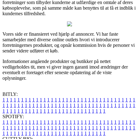
forretninger som tilbyder kunderne at udfærdige en omtale af deres
købsoplevelse, som på samme måde kan benyttes til at få et indblik i
kundernes tilfredshed.
Vores side er finansieret ved hjælp af annoncer. Vi har faste
samarbejder med diverse online outlets hvori vi introducerer
forretningernes produkter, og opnår kommission hvis de personer vi
sender videre udfører et køb.
Informationer angående produkter og butikker på nettet
vedligeholdes tit, men vi giver ingen garanti imod ændringer der
eventuelt er foretaget efter seneste opdatering af de viste
oplysninger.
BITLY:
1
1
1
1
1
1
1
1
1
1
1
1
1
1
1
1
1
1
1
1
1
1
1
1
1
1
1
1
1
1
1
1
1
1
1
1
1
1
1
1
1
1
1
1
1
1
1
1
1
1
1
1
1
1
1
1
1
1
1
1
1
1
1
1
1
1
1
1
1
1
1
1
1
1
1
1
1
1
1
1
1
1
1
1
1
1
1
1
1
1
1
1
1
1
1
1
1
1
1
1
SPOTIFY:
1
1
1
1
1
1
1
1
1
1
1
1
1
1
1
1
1
1
1
1
1
1
1
1
1
1
1
1
1
1
1
1
1
1
1
1
1
1
1
1
1
1
1
1
1
1
1
1
1
1
1
1
1
1
1
1
1
1
1
1
1
1
1
1
1
1
1
1
1
1
1
1
1
1
1
1
1
1
1
1
1
1
1
1
1
1
1
1
1
1
1
1
1
1
1
1
1
1
1
1
CUTTLY BIO: