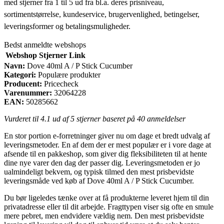
med stjerner fra 1 til 5 ud fra bl.a. deres prisniveau,
sortimentstørrelse, kundeservice, brugervenlighed, betingelser,
leveringsformer og betalingsmuligheder.
Bedst anmeldte webshops
Webshop
Stjerner
Link
Navn:
Dove 40ml A / P Stick Cucumber
Kategori:
Populære produkter
Producent:
Pricecheck
Varenummer:
32064228
EAN:
50285662
Vurderet til
4.1
ud af 5 stjerner baseret på
40
anmeldelser
En stor portion e-forretninger giver nu om dage et bredt udvalg af
leveringsmetoder. En af dem der er mest populær er i vore dage at
afsende til en pakkeshop, som giver dig fleksibiliteten til at hente
dine nye varer den dag der passer dig. Leveringsmetoden er jo
ualmindeligt bekvem, og typisk tilmed den mest prisbevidste
leveringsmåde ved køb af Dove 40ml A / P Stick Cucumber.
Du bør ligeledes tænke over at få produkterne leveret hjem til din
privatadresse eller til dit arbejde. Fragttypen viser sig ofte en smule
mere pebret, men endvidere vældig nem. Den mest prisbevidste