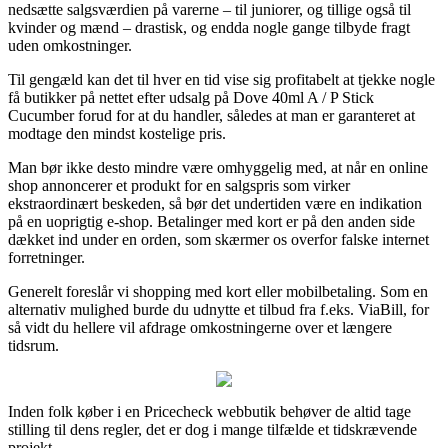
nedsætte salgsværdien på varerne – til juniorer, og tillige også til
kvinder og mænd – drastisk, og endda nogle gange tilbyde fragt
uden omkostninger.
Til gengæld kan det til hver en tid vise sig profitabelt at tjekke nogle
få butikker på nettet efter udsalg på Dove 40ml A / P Stick
Cucumber forud for at du handler, således at man er garanteret at
modtage den mindst kostelige pris.
Man bør ikke desto mindre være omhyggelig med, at når en online
shop annoncerer et produkt for en salgspris som virker
ekstraordinært beskeden, så bør det undertiden være en indikation
på en uoprigtig e-shop. Betalinger med kort er på den anden side
dækket ind under en orden, som skærmer os overfor falske internet
forretninger.
Generelt foreslår vi shopping med kort eller mobilbetaling. Som en
alternativ mulighed burde du udnytte et tilbud fra f.eks. ViaBill, for
så vidt du hellere vil afdrage omkostningerne over et længere
tidsrum.
Inden folk køber i en Pricecheck webbutik behøver de altid tage
stilling til dens regler, det er dog i mange tilfælde et tidskrævende
projekt.