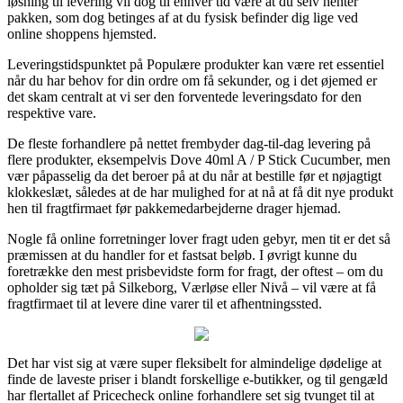
løsning til levering vil dog til enhver tid være at du selv henter
pakken, som dog betinges af at du fysisk befinder dig lige ved
online shoppens hjemsted.
Leveringstidspunktet på Populære produkter kan være ret essentiel
når du har behov for din ordre om få sekunder, og i det øjemed er
det skam centralt at vi ser den forventede leveringsdato for den
respektive vare.
De fleste forhandlere på nettet frembyder dag-til-dag levering på
flere produkter, eksempelvis Dove 40ml A / P Stick Cucumber, men
vær påpasselig da det beroer på at du når at bestille før et nøjagtigt
klokkeslæt, således at de har mulighed for at nå at få dit nye produkt
hen til fragtfirmaet før pakkemedarbejderne drager hjemad.
Nogle få online forretninger lover fragt uden gebyr, men tit er det så
præmissen at du handler for et fastsat beløb. I øvrigt kunne du
foretrække den mest prisbevidste form for fragt, der oftest – om du
opholder sig tæt på Silkeborg, Værløse eller Nivå – vil være at få
fragtfirmaet til at levere dine varer til et afhentningssted.
Det har vist sig at være super fleksibelt for almindelige dødelige at
finde de laveste priser i blandt forskellige e-butikker, og til gengæld
har flertallet af Pricecheck online forhandlere set sig tvunget til at