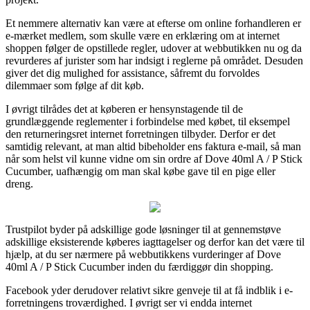
Et nemmere alternativ kan være at efterse om online forhandleren er
e-mærket medlem, som skulle være en erklæring om at internet
shoppen følger de opstillede regler, udover at webbutikken nu og da
revurderes af jurister som har indsigt i reglerne på området. Desuden
giver det dig mulighed for assistance, såfremt du forvoldes
dilemmaer som følge af dit køb.
I øvrigt tilrådes det at køberen er hensynstagende til de
grundlæggende reglementer i forbindelse med købet, til eksempel
den returneringsret internet forretningen tilbyder. Derfor er det
samtidig relevant, at man altid bibeholder ens faktura e-mail, så man
når som helst vil kunne vidne om sin ordre af Dove 40ml A / P Stick
Cucumber, uafhængig om man skal købe gave til en pige eller
dreng.
Trustpilot byder på adskillige gode løsninger til at gennemstøve
adskillige eksisterende køberes iagttagelser og derfor kan det være til
hjælp, at du ser nærmere på webbutikkens vurderinger af Dove
40ml A / P Stick Cucumber inden du færdiggør din shopping.
Facebook yder derudover relativt sikre genveje til at få indblik i e-
forretningens troværdighed. I øvrigt ser vi endda internet