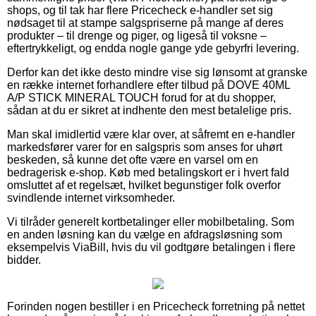
shops, og til tak har flere Pricecheck e-handler set sig
nødsaget til at stampe salgspriserne på mange af deres
produkter – til drenge og piger, og ligeså til voksne –
eftertrykkeligt, og endda nogle gange yde gebyrfri levering.
Derfor kan det ikke desto mindre vise sig lønsomt at granske
en række internet forhandlere efter tilbud på DOVE 40ML
A/P STICK MINERAL TOUCH forud for at du shopper,
sådan at du er sikret at indhente den mest betalelige pris.
Man skal imidlertid være klar over, at såfremt en e-handler
markedsfører varer for en salgspris som anses for uhørt
beskeden, så kunne det ofte være en varsel om en
bedragerisk e-shop. Køb med betalingskort er i hvert fald
omsluttet af et regelsæt, hvilket begunstiger folk overfor
svindlende internet virksomheder.
Vi tilråder generelt kortbetalinger eller mobilbetaling. Som
en anden løsning kan du vælge en afdragsløsning som
eksempelvis ViaBill, hvis du vil godtgøre betalingen i flere
bidder.
Forinden nogen bestiller i en Pricecheck forretning på nettet