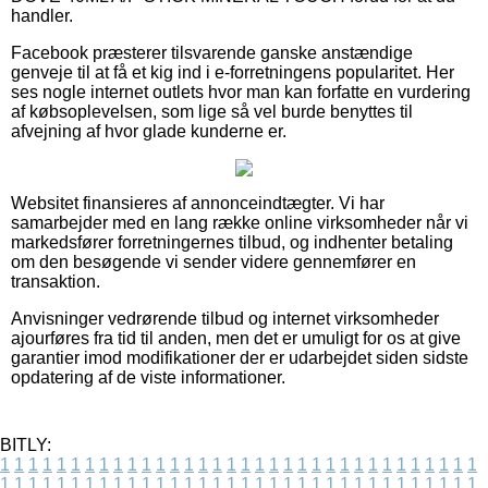
handler.
Facebook præsterer tilsvarende ganske anstændige
genveje til at få et kig ind i e-forretningens popularitet. Her
ses nogle internet outlets hvor man kan forfatte en vurdering
af købsoplevelsen, som lige så vel burde benyttes til
afvejning af hvor glade kunderne er.
Websitet finansieres af annonceindtægter. Vi har
samarbejder med en lang række online virksomheder når vi
markedsfører forretningernes tilbud, og indhenter betaling
om den besøgende vi sender videre gennemfører en
transaktion.
Anvisninger vedrørende tilbud og internet virksomheder
ajourføres fra tid til anden, men det er umuligt for os at give
garantier imod modifikationer der er udarbejdet siden sidste
opdatering af de viste informationer.
BITLY:
1
1
1
1
1
1
1
1
1
1
1
1
1
1
1
1
1
1
1
1
1
1
1
1
1
1
1
1
1
1
1
1
1
1
1
1
1
1
1
1
1
1
1
1
1
1
1
1
1
1
1
1
1
1
1
1
1
1
1
1
1
1
1
1
1
1
1
1