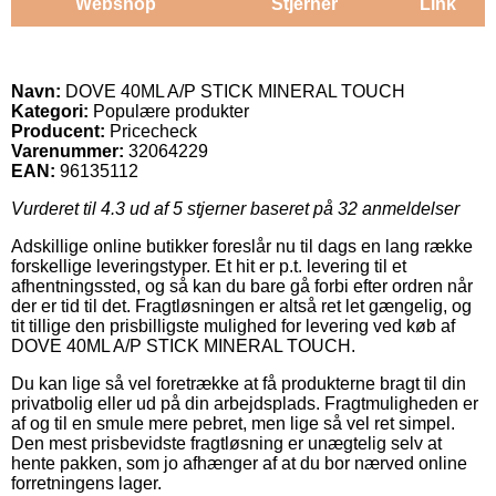
Webshop
Stjerner
Link
Navn:
DOVE 40ML A/P STICK MINERAL TOUCH
Kategori:
Populære produkter
Producent:
Pricecheck
Varenummer:
32064229
EAN:
96135112
Vurderet til
4.3
ud af 5 stjerner baseret på
32
anmeldelser
Adskillige online butikker foreslår nu til dags en lang række
forskellige leveringstyper. Et hit er p.t. levering til et
afhentningssted, og så kan du bare gå forbi efter ordren når
der er tid til det. Fragtløsningen er altså ret let gængelig, og
tit tillige den prisbilligste mulighed for levering ved køb af
DOVE 40ML A/P STICK MINERAL TOUCH.
Du kan lige så vel foretrække at få produkterne bragt til din
privatbolig eller ud på din arbejdsplads. Fragtmuligheden er
af og til en smule mere pebret, men lige så vel ret simpel.
Den mest prisbevidste fragtløsning er unægtelig selv at
hente pakken, som jo afhænger af at du bor nærved online
forretningens lager.