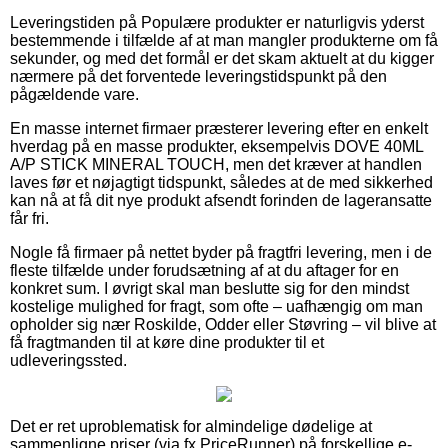
Leveringstiden på Populære produkter er naturligvis yderst
bestemmende i tilfælde af at man mangler produkterne om få
sekunder, og med det formål er det skam aktuelt at du kigger
nærmere på det forventede leveringstidspunkt på den
pågældende vare.
En masse internet firmaer præsterer levering efter en enkelt
hverdag på en masse produkter, eksempelvis DOVE 40ML
A/P STICK MINERAL TOUCH, men det kræver at handlen
laves før et nøjagtigt tidspunkt, således at de med sikkerhed
kan nå at få dit nye produkt afsendt forinden de lageransatte
får fri.
Nogle få firmaer på nettet byder på fragtfri levering, men i de
fleste tilfælde under forudsætning af at du aftager for en
konkret sum. I øvrigt skal man beslutte sig for den mindst
kostelige mulighed for fragt, som ofte – uafhængig om man
opholder sig nær Roskilde, Odder eller Støvring – vil blive at
få fragtmanden til at køre dine produkter til et
udleveringssted.
Det er ret uproblematisk for almindelige dødelige at
sammenligne priser (via fx PriceRunner) på forskellige e-