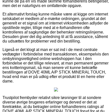
kunne de på en vis måde skimme forhandlerens betingelser,
men det er naturligvis en omfattende opgave.
Et alternativt forslag kunne måske være at kigge om internet
selskabet er medlem af e-mærke ordningen, grundet at det
generelt er et signal om at internet virksomheden adlyder de
opstillede regler, tillige med at e-forhandleren ofte
kontrolleres af sagkyndige der behersker retningslinjerne.
Desuden giver det dig anledning til at få assistance, såfremt
du udsættes for problemer ved din bestilling.
Ligeså er det klogt at man er sat ind i de mest centrale
vedtægter i forbindelse med transaktionen, eksempelvis den
ombytningsrettighed online webshoppen har. I den
forbindelse er det tillige relevant, at man permanent gemmer
ens kvitteringsmail, så man senere vil kunne bekræfte
bestillingen af DOVE 40ML A/P STICK MINERAL TOUCH,
hvad end man er på udkig efter et produkt til en herre eller
dame.
Trustpilot frembyder relativt sikre løsninger til at sondere
diverse øvrige brugeres erfaringer og derved er det at
foretrække, at du betragter online forhandlerens ratings af
DOVE 40ML A/P STICK MINERAL TOUCH forud for at du