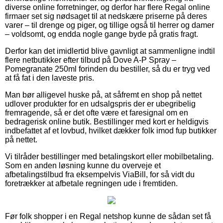
diverse online forretninger, og derfor har flere Regal online
firmaer set sig nødsaget til at nedskære priserne på deres
varer – til drenge og piger, og tillige også til herrer og damer
– voldsomt, og endda nogle gange byde på gratis fragt.
Derfor kan det imidlertid blive gavnligt at sammenligne indtil
flere netbutikker efter tilbud på Dove A-P Spray –
Pomegranate 250ml forinden du bestiller, så du er tryg ved
at få fat i den laveste pris.
Man bør alligevel huske på, at såfremt en shop på nettet
udlover produkter for en udsalgspris der er ubegribelig
fremragende, så er det ofte være et faresignal om en
bedragerisk online butik. Bestillinger med kort er heldigvis
indbefattet af et lovbud, hvilket dækker folk imod fup butikker
på nettet.
Vi tilråder bestillinger med betalingskort eller mobilbetaling.
Som en anden løsning kunne du overveje et
afbetalingstilbud fra eksempelvis ViaBill, for så vidt du
foretrækker at afbetale regningen ude i fremtiden.
Før folk shopper i en Regal netshop kunne de sådan set få