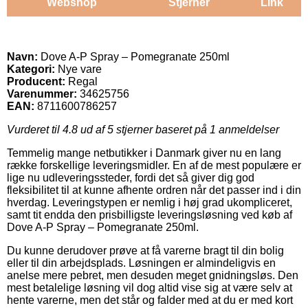
Webshop
Stjerner
Link
Navn:
Dove A-P Spray – Pomegranate 250ml
Kategori:
Nye vare
Producent:
Regal
Varenummer:
34625756
EAN:
8711600786257
Vurderet til
4.8
ud af 5 stjerner baseret på
1
anmeldelser
Temmelig mange netbutikker i Danmark giver nu en lang
række forskellige leveringsmidler. En af de mest populære er
lige nu udleveringssteder, fordi det så giver dig god
fleksibilitet til at kunne afhente ordren når det passer ind i din
hverdag. Leveringstypen er nemlig i høj grad ukompliceret,
samt tit endda den prisbilligste leveringsløsning ved køb af
Dove A-P Spray – Pomegranate 250ml.
Du kunne derudover prøve at få varerne bragt til din bolig
eller til din arbejdsplads. Løsningen er almindeligvis en
anelse mere pebret, men desuden meget gnidningsløs. Den
mest betalelige løsning vil dog altid vise sig at være selv at
hente varerne, men det står og falder med at du er med kort