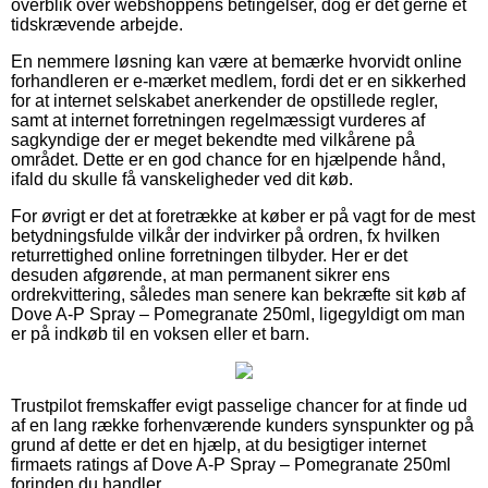
overblik over webshoppens betingelser, dog er det gerne et
tidskrævende arbejde.
En nemmere løsning kan være at bemærke hvorvidt online
forhandleren er e-mærket medlem, fordi det er en sikkerhed
for at internet selskabet anerkender de opstillede regler,
samt at internet forretningen regelmæssigt vurderes af
sagkyndige der er meget bekendte med vilkårene på
området. Dette er en god chance for en hjælpende hånd,
ifald du skulle få vanskeligheder ved dit køb.
For øvrigt er det at foretrække at køber er på vagt for de mest
betydningsfulde vilkår der indvirker på ordren, fx hvilken
returrettighed online forretningen tilbyder. Her er det
desuden afgørende, at man permanent sikrer ens
ordrekvittering, således man senere kan bekræfte sit køb af
Dove A-P Spray – Pomegranate 250ml, ligegyldigt om man
er på indkøb til en voksen eller et barn.
Trustpilot fremskaffer evigt passelige chancer for at finde ud
af en lang række forhenværende kunders synspunkter og på
grund af dette er det en hjælp, at du besigtiger internet
firmaets ratings af Dove A-P Spray – Pomegranate 250ml
forinden du handler.