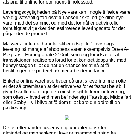
afstand til online forretningens tilholdssted.
Leveringsdygtigheden på Nye vare kan i nogle tilfælde være
vældig væsentlig forudsat du absolut skal bruge dine nye
varer med det samme, og med det formål er det virkelig
fornuftigt at vi tjekker den estimerede leveringsdato for det
pågældende produkt.
Masser af internet handler stiller udsigt til 1 hverdags
levering på mange af shoppens varer, eksempelvis Dove A-
P Spray – Pomegranate 250ml, som dog forudsætter at
transaktionen realiseres forud for et konkret tidspunkt, med
hensynstagen til at de har en chance for at nå at få
bestillingen ekspederet før medarbejderne får fri.
Enkelte online varehuse byder på gratis levering, men ofte
er det så præmissen at der erhverves for et fastsat beløb. I
øvrigt skulle man tage den mest letkøbte form for levering,
som oftest – hvad end man befinder sig i Taastrup, Middelfart
eller Sæby – vil blive at få dem til at køre din ordre til en
pakkeshop.
Det er efterhånden usædvanlig uproblematisk for
almindelige mennesker at lave prissammenligning fra