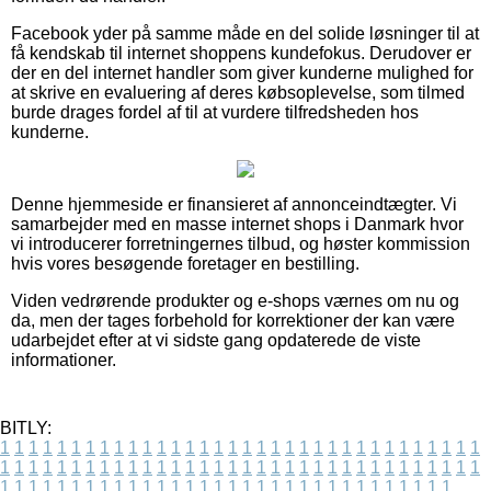
Facebook yder på samme måde en del solide løsninger til at
få kendskab til internet shoppens kundefokus. Derudover er
der en del internet handler som giver kunderne mulighed for
at skrive en evaluering af deres købsoplevelse, som tilmed
burde drages fordel af til at vurdere tilfredsheden hos
kunderne.
Denne hjemmeside er finansieret af annonceindtægter. Vi
samarbejder med en masse internet shops i Danmark hvor
vi introducerer forretningernes tilbud, og høster kommission
hvis vores besøgende foretager en bestilling.
Viden vedrørende produkter og e-shops værnes om nu og
da, men der tages forbehold for korrektioner der kan være
udarbejdet efter at vi sidste gang opdaterede de viste
informationer.
BITLY:
1
1
1
1
1
1
1
1
1
1
1
1
1
1
1
1
1
1
1
1
1
1
1
1
1
1
1
1
1
1
1
1
1
1
1
1
1
1
1
1
1
1
1
1
1
1
1
1
1
1
1
1
1
1
1
1
1
1
1
1
1
1
1
1
1
1
1
1
1
1
1
1
1
1
1
1
1
1
1
1
1
1
1
1
1
1
1
1
1
1
1
1
1
1
1
1
1
1
1
1