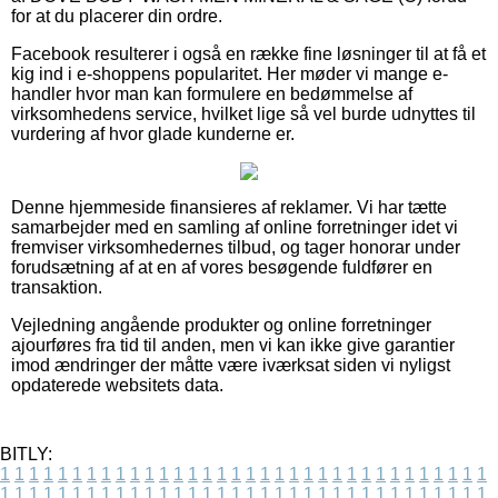
for at du placerer din ordre.
Facebook resulterer i også en række fine løsninger til at få et
kig ind i e-shoppens popularitet. Her møder vi mange e-
handler hvor man kan formulere en bedømmelse af
virksomhedens service, hvilket lige så vel burde udnyttes til
vurdering af hvor glade kunderne er.
Denne hjemmeside finansieres af reklamer. Vi har tætte
samarbejder med en samling af online forretninger idet vi
fremviser virksomhedernes tilbud, og tager honorar under
forudsætning af at en af vores besøgende fuldfører en
transaktion.
Vejledning angående produkter og online forretninger
ajourføres fra tid til anden, men vi kan ikke give garantier
imod ændringer der måtte være iværksat siden vi nyligst
opdaterede websitets data.
BITLY:
1
1
1
1
1
1
1
1
1
1
1
1
1
1
1
1
1
1
1
1
1
1
1
1
1
1
1
1
1
1
1
1
1
1
1
1
1
1
1
1
1
1
1
1
1
1
1
1
1
1
1
1
1
1
1
1
1
1
1
1
1
1
1
1
1
1
1
1