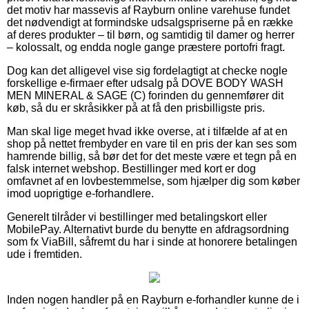
det motiv har massevis af Rayburn online varehuse fundet
det nødvendigt at formindske udsalgspriserne på en række
af deres produkter – til børn, og samtidig til damer og herrer
– kolossalt, og endda nogle gange præstere portofri fragt.
Dog kan det alligevel vise sig fordelagtigt at checke nogle
forskellige e-firmaer efter udsalg på DOVE BODY WASH
MEN MINERAL & SAGE (C) forinden du gennemfører dit
køb, så du er skråsikker på at få den prisbilligste pris.
Man skal lige meget hvad ikke overse, at i tilfælde af at en
shop på nettet frembyder en vare til en pris der kan ses som
hamrende billig, så bør det for det meste være et tegn på en
falsk internet webshop. Bestillinger med kort er dog
omfavnet af en lovbestemmelse, som hjælper dig som køber
imod uoprigtige e-forhandlere.
Generelt tilråder vi bestillinger med betalingskort eller
MobilePay. Alternativt burde du benytte en afdragsordning
som fx ViaBill, såfremt du har i sinde at honorere betalingen
ude i fremtiden.
Inden nogen handler på en Rayburn e-forhandler kunne de i