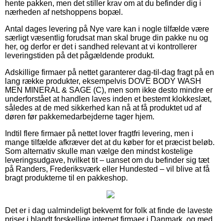
hente pakken, men det stiller krav om at du befinder dig i
nærheden af netshoppens bopæl.
Antal dages levering på Nye vare kan i nogle tilfælde være
særligt væsentlig forudsat man skal bruge din pakke nu og
her, og derfor er det i sandhed relevant at vi kontrollerer
leveringstiden på det pågældende produkt.
Adskillige firmaer på nettet garanterer dag-til-dag fragt på en
lang række produkter, eksempelvis DOVE BODY WASH
MEN MINERAL & SAGE (C), men som ikke desto mindre er
underforstået at handlen laves inden et bestemt klokkeslæt,
således at de med sikkerhed kan nå at få produktet ud af
døren før pakkemedarbejderne tager hjem.
Indtil flere firmaer på nettet lover fragtfri levering, men i
mange tilfælde afkræver det at du køber for et præcist beløb.
Som alternativ skulle man vælge den mindst kostelige
leveringsudgave, hvilket tit – uanset om du befinder sig tæt
på Randers, Frederiksværk eller Hundested – vil blive at få
bragt produkterne til en pakkeshop.
Det er i dag ualmindeligt bekvemt for folk at finde de laveste
priser i blandt forskellige internet firmaer i Danmark, og med