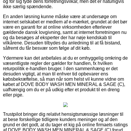
og for sig tyde dens forretningsvilkår, men det er naturligvis
ikke særlig spændende.
En anden løsning kunne måske være at undersøge om
internet selskabet er medlem af e-mærket, grundet at det bør
være en garanti for at online virksomheden efterlever
gældende dansk lovgivning, samt at internet forretningen nu
og da besøges af eksperter der har nøje kendskab til
vilkårene. Desuden tilbydes du anledning til at få bistand,
såfremt du får besvær som følge af dit køb.
Ydermere kan det anbefales at du er omhyggelig omkring de
væsentligste regler der gælder for handlen, fx hvilken
returpolitik e-handlen bruger. I den sammenhæng er det
desuden vigtigt, at man til enhver tid opbevarer ens
købsbekræftelse, så man når som helst vil kunne vidne om
købet af DOVE BODY WASH MEN MINERAL & SAGE (C),
uafhængig om du er på udkig efter et produkt til en dreng
eller pige.
Trustpilot bringer dig relativt hensigtsmæssige løsninger til
at bese forskellige tidligere kunders meninger og af den
grund er det godt, at du tager et kig på online firmaets ratings
af DOVE BODY WASH MEN MINERAL & SAGE (C) forud