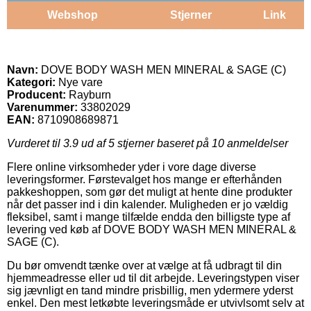
Webshop
Stjerner
Link
Navn:
DOVE BODY WASH MEN MINERAL & SAGE (C)
Kategori:
Nye vare
Producent:
Rayburn
Varenummer:
33802029
EAN:
8710908689871
Vurderet til
3.9
ud af 5 stjerner baseret på
10
anmeldelser
Flere online virksomheder yder i vore dage diverse
leveringsformer. Førstevalget hos mange er efterhånden
pakkeshoppen, som gør det muligt at hente dine produkter
når det passer ind i din kalender. Muligheden er jo vældig
fleksibel, samt i mange tilfælde endda den billigste type af
levering ved køb af DOVE BODY WASH MEN MINERAL &
SAGE (C).
Du bør omvendt tænke over at vælge at få udbragt til din
hjemmeadresse eller ud til dit arbejde. Leveringstypen viser
sig jævnligt en tand mindre prisbillig, men ydermere yderst
enkel. Den mest letkøbte leveringsmåde er utvivlsomt selv at