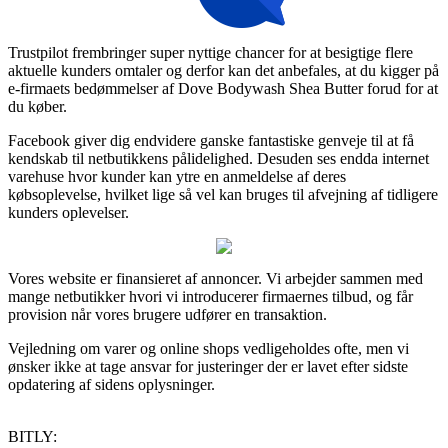
Trustpilot frembringer super nyttige chancer for at besigtige flere
aktuelle kunders omtaler og derfor kan det anbefales, at du kigger på
e-firmaets bedømmelser af Dove Bodywash Shea Butter forud for at
du køber.
Facebook giver dig endvidere ganske fantastiske genveje til at få
kendskab til netbutikkens pålidelighed. Desuden ses endda internet
varehuse hvor kunder kan ytre en anmeldelse af deres
købsoplevelse, hvilket lige så vel kan bruges til afvejning af tidligere
kunders oplevelser.
Vores website er finansieret af annoncer. Vi arbejder sammen med
mange netbutikker hvori vi introducerer firmaernes tilbud, og får
provision når vores brugere udfører en transaktion.
Vejledning om varer og online shops vedligeholdes ofte, men vi
ønsker ikke at tage ansvar for justeringer der er lavet efter sidste
opdatering af sidens oplysninger.
BITLY: