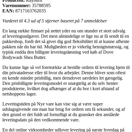
Producent:
Rayburn
Varenummer:
35788595
EAN:
8717163762035
Vurderet til
4.3
ud af 5 stjerner baseret på
7
anmeldelser
En lang række firmaer på nettet yder nu om stunder et stort udvalg
af leveringsudgaver. Det mest almindelige er lige nu at få sendt til en
pakkeshop, fordi det så giver dig god fleksibilitet til at kunne afhente
pakken når du har tid. Muligheden er jo virkelig hensigtsmæssig, og
typisk endda den billigste leveringsløsning ved køb af Dove
Bodywash Shea Butter.
Du kunne lige så vel foretrække at bestille ordren til levering hjem til
din privatadresse eller til hvor du arbejder. Denne bliver som oftest
en kende mindre prisbillig, men derudover særdeles let gængelig.
Den prisbilligste leveringsmodel er unægtelig at du selv henter
produkterne, hvilket dog afhænger af at du bor i kort afstand af
netshoppens lager.
Leveringstiden på Nye vare kan vise sig at være super
udslagsgivende om man har brug for ordren om få sekunder, og af
den grund er det fuldt ud fornuftigt at du gransker den anslåede
leveringsdato på den vedkommende vare.
En del online virksomheder udlover levering på næste hverdag på