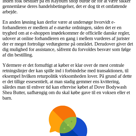
Inden folk bestiller på en Rayburn shop burde de for at være sikker
gennemlæse deres handelsbetingelser, det er dog tit et omfattende
arbejde.
En anden løsning kan derfor være at undersøge hvorvidt e-
forhandleren er medlem af e-mærke ordningen, siden det er en
tryghed om at e-shoppen imødekommer de officielle danske regler,
udover at online forhandleren en gang i mellem vurderes af jurister
der er meget fortrolige vedtægterne på området. Derudover giver det
dig mulighed for assistance, såfremt du forvoldes besvær som følge
af din bestilling.
Ydermere er det fornuftigt at køber er klar over de mest centrale
retningslinjer der kan spille ind i forbindelse med transaktionen, til
eksempel hvilken returpolitik virksomheden lover. På grund af dette
er det tillige essesentielt, at man stadig gemmer ens kvittering,
således man til enhver tid kan eftervise købet af Dove Bodywash
Shea Butter, uafhængig om du skal købe gave til en voksen eller et
barn.