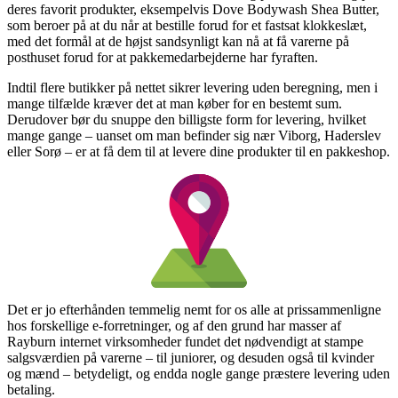
deres favorit produkter, eksempelvis Dove Bodywash Shea Butter,
som beroer på at du når at bestille forud for et fastsat klokkeslæt,
med det formål at de højst sandsynligt kan nå at få varerne på
posthuset forud for at pakkemedarbejderne har fyraften.
Indtil flere butikker på nettet sikrer levering uden beregning, men i
mange tilfælde kræver det at man køber for en bestemt sum.
Derudover bør du snuppe den billigste form for levering, hvilket
mange gange – uanset om man befinder sig nær Viborg, Haderslev
eller Sorø – er at få dem til at levere dine produkter til en pakkeshop.
Det er jo efterhånden temmelig nemt for os alle at prissammenligne
hos forskellige e-forretninger, og af den grund har masser af
Rayburn internet virksomheder fundet det nødvendigt at stampe
salgsværdien på varerne – til juniorer, og desuden også til kvinder
og mænd – betydeligt, og endda nogle gange præstere levering uden
betaling.