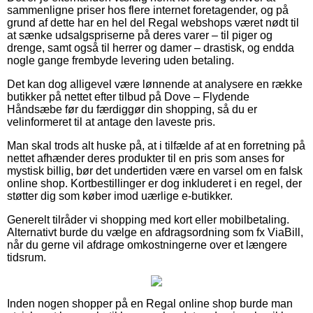
sammenligne priser hos flere internet foretagender, og på
grund af dette har en hel del Regal webshops været nødt til
at sænke udsalgspriserne på deres varer – til piger og
drenge, samt også til herrer og damer – drastisk, og endda
nogle gange frembyde levering uden betaling.
Det kan dog alligevel være lønnende at analysere en række
butikker på nettet efter tilbud på Dove – Flydende
Håndsæbe før du færdiggør din shopping, så du er
velinformeret til at antage den laveste pris.
Man skal trods alt huske på, at i tilfælde af at en forretning på
nettet afhænder deres produkter til en pris som anses for
mystisk billig, bør det undertiden være en varsel om en falsk
online shop. Kortbestillinger er dog inkluderet i en regel, der
støtter dig som køber imod uærlige e-butikker.
Generelt tilråder vi shopping med kort eller mobilbetaling.
Alternativt burde du vælge en afdragsordning som fx ViaBill,
når du gerne vil afdrage omkostningerne over et længere
tidsrum.
Inden nogen shopper på en Regal online shop burde man