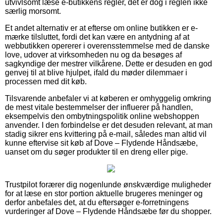
utvivlsomt læse e-butikkens regler, det er dog i reglen ikke
særlig morsomt.
Et andet alternativ er at efterse om online butikken er e-
mærke tilsluttet, fordi det kan være en antydning af at
webbutikken opererer i overensstemmelse med de danske
love, udover at virksomheden nu og da besøges af
sagkyndige der mestrer vilkårene. Dette er desuden en god
genvej til at blive hjulpet, ifald du møder dilemmaer i
processen med dit køb.
Tilsvarende anbefaler vi at køberen er omhyggelig omkring
de mest vitale bestemmelser der influerer på handlen,
eksempelvis den ombytningspolitik online webshoppen
anvender. I den forbindelse er det desuden relevant, at man
stadig sikrer ens kvittering på e-mail, således man altid vil
kunne eftervise sit køb af Dove – Flydende Håndsæbe,
uanset om du søger produkter til en dreng eller pige.
Trustpilot forærer dig nogenlunde ønskværdige muligheder
for at læse en stor portion aktuelle brugeres meninger og
derfor anbefales det, at du eftersøger e-forretningens
vurderinger af Dove – Flydende Håndsæbe før du shopper.