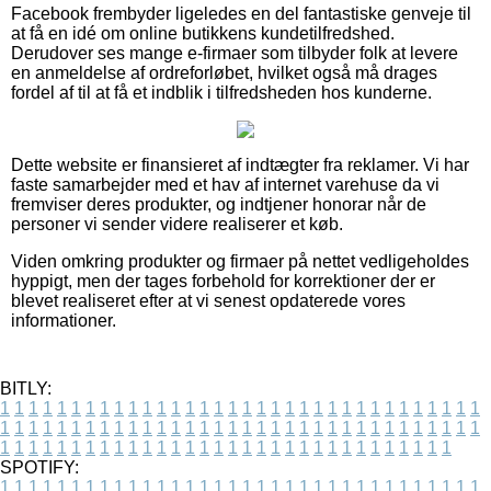
Facebook frembyder ligeledes en del fantastiske genveje til
at få en idé om online butikkens kundetilfredshed.
Derudover ses mange e-firmaer som tilbyder folk at levere
en anmeldelse af ordreforløbet, hvilket også må drages
fordel af til at få et indblik i tilfredsheden hos kunderne.
Dette website er finansieret af indtægter fra reklamer. Vi har
faste samarbejder med et hav af internet varehuse da vi
fremviser deres produkter, og indtjener honorar når de
personer vi sender videre realiserer et køb.
Viden omkring produkter og firmaer på nettet vedligeholdes
hyppigt, men der tages forbehold for korrektioner der er
blevet realiseret efter at vi senest opdaterede vores
informationer.
BITLY:
1
1
1
1
1
1
1
1
1
1
1
1
1
1
1
1
1
1
1
1
1
1
1
1
1
1
1
1
1
1
1
1
1
1
1
1
1
1
1
1
1
1
1
1
1
1
1
1
1
1
1
1
1
1
1
1
1
1
1
1
1
1
1
1
1
1
1
1
1
1
1
1
1
1
1
1
1
1
1
1
1
1
1
1
1
1
1
1
1
1
1
1
1
1
1
1
1
1
1
1
SPOTIFY:
1
1
1
1
1
1
1
1
1
1
1
1
1
1
1
1
1
1
1
1
1
1
1
1
1
1
1
1
1
1
1
1
1
1