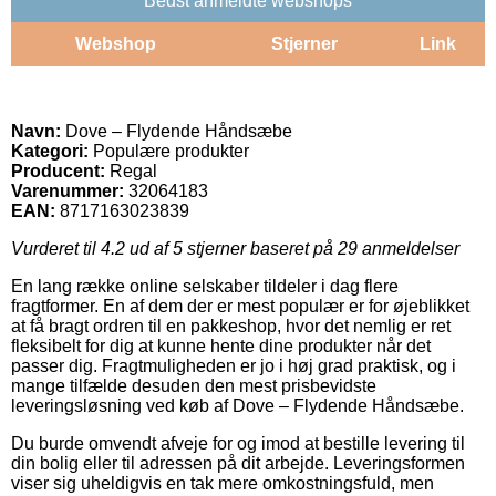
Bedst anmeldte webshops
Webshop
Stjerner
Link
Navn:
Dove – Flydende Håndsæbe
Kategori:
Populære produkter
Producent:
Regal
Varenummer:
32064183
EAN:
8717163023839
Vurderet til
4.2
ud af 5 stjerner baseret på
29
anmeldelser
En lang række online selskaber tildeler i dag flere
fragtformer. En af dem der er mest populær er for øjeblikket
at få bragt ordren til en pakkeshop, hvor det nemlig er ret
fleksibelt for dig at kunne hente dine produkter når det
passer dig. Fragtmuligheden er jo i høj grad praktisk, og i
mange tilfælde desuden den mest prisbevidste
leveringsløsning ved køb af Dove – Flydende Håndsæbe.
Du burde omvendt afveje for og imod at bestille levering til
din bolig eller til adressen på dit arbejde. Leveringsformen
viser sig uheldigvis en tak mere omkostningsfuld, men