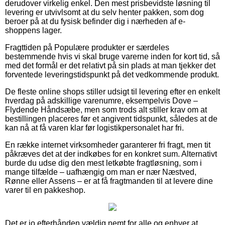
derudover virkelig enkel. Den mest prisbevidste løsning til
levering er utvivlsomt at du selv henter pakken, som dog
beroer på at du fysisk befinder dig i nærheden af e-
shoppens lager.
Fragttiden på Populære produkter er særdeles
bestemmende hvis vi skal bruge varerne inden for kort tid, så
med det formål er det relativt på sin plads at man tjekker det
forventede leveringstidspunkt på det vedkommende produkt.
De fleste online shops stiller udsigt til levering efter en enkelt
hverdag på adskillige varenumre, eksempelvis Dove –
Flydende Håndsæbe, men som trods alt stiller krav om at
bestillingen placeres før et angivent tidspunkt, således at de
kan nå at få varen klar før logistikpersonalet har fri.
En række internet virksomheder garanterer fri fragt, men tit
påkræves det at der indkøbes for en konkret sum. Alternativt
burde du udse dig den mest letkøbte fragtløsning, som i
mange tilfælde – uafhængig om man er nær Næstved,
Rønne eller Assens – er at få fragtmanden til at levere dine
varer til en pakkeshop.
Det er jo efterhånden vældig nemt for alle og enhver at