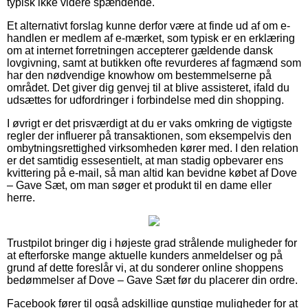
typisk ikke videre spændende.
Et alternativt forslag kunne derfor være at finde ud af om e-
handlen er medlem af e-mærket, som typisk er en erklæring
om at internet forretningen accepterer gældende dansk
lovgivning, samt at butikken ofte revurderes af fagmænd som
har den nødvendige knowhow om bestemmelserne på
området. Det giver dig genvej til at blive assisteret, ifald du
udsættes for udfordringer i forbindelse med din shopping.
I øvrigt er det prisværdigt at du er vaks omkring de vigtigste
regler der influerer på transaktionen, som eksempelvis den
ombytningsrettighed virksomheden kører med. I den relation
er det samtidig essesentielt, at man stadig opbevarer ens
kvittering på e-mail, så man altid kan bevidne købet af Dove
– Gave Sæt, om man søger et produkt til en dame eller
herre.
Trustpilot bringer dig i højeste grad strålende muligheder for
at efterforske mange aktuelle kunders anmeldelser og på
grund af dette foreslår vi, at du sonderer online shoppens
bedømmelser af Dove – Gave Sæt før du placerer din ordre.
Facebook fører til også adskillige gunstige muligheder for at