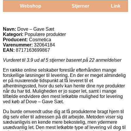
Webshop
Stjerner
Link
Navn:
Dove – Gave Sæt
Kategori:
Populære produkter
Producent:
Cosmetica
Varenummer:
32064184
EAN:
8717163699867
Vurderet til
3.9
ud af 5 stjerner baseret på
22
anmeldelser
En række online selskaber foreslår efterhånden mange
forskellige løsninger til levering. En der er meget almindelig
er på nuværende tidspunkt at få leveret til et
afhentningssted, hvor du selv kan hente dine nye produkter
når du har tid. Muligheden er jo super let, samt i mange
tilfælde endvidere den mest letkøbte mulighed for levering
ved køb af Dove – Gave Sæt.
Du burde omvendt udse dig at få produkterne bragt hjem til
dig selv eller til adressen på dit arbejde. Metoden viser sig
sædvanligvis en kende mere bekostelig, men ydermere
usædvanlig let. Den mest letkøbte type af levering vil dog til