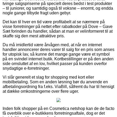
tvinge salgspriserne på specielt deres bedst i test produkter
– til juniorer, og samtidig også til voksne – enormt, og endda
nogle gange tilbyde fragt uden gebyr.
Det kan til hver en tid være profitabelt at se nærmere på
visse forretninger på nettet efter rabatkoder på Dove – Gave
Sæt forinden du handler, sådan at man er velinformeret til at
skaffe sig den mest attraktive pris.
Du må imidlertid være årvågen med, at når en internet
handler annoncerer deres varer til salg for en pris som anses
for utopisk lav, så kunne det mange gange være et symbol
på en svindel internet butik. Kortbestillinger er på den anden
side omsluttet af en lov, hvilket passer på kunden overfor
snydagtige e-forretninger.
Vi slår generelt et slag for shopping med kort eller
mobilbetaling. Som en anden løsning bør du anvende en
afbetalingsordning fra f.eks. ViaBill, såfremt du har til hensigt
at dække omkostningerne over flere uger.
Inden folk shopper på en Cosmetica netshop kan de de facto
få overblik over e-butikkens forretningsaftale, dog er det