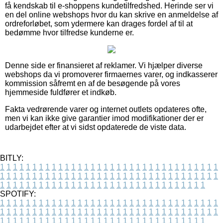
få kendskab til e-shoppens kundetilfredshed. Herinde ser vi
en del online webshops hvor du kan skrive en anmeldelse af
ordreforløbet, som ydermere kan drages fordel af til at
bedømme hvor tilfredse kunderne er.
Denne side er finansieret af reklamer. Vi hjælper diverse
webshops da vi promoverer firmaernes varer, og indkasserer
kommission såfremt en af de besøgende på vores
hjemmeside fuldfører et indkøb.
Fakta vedrørende varer og internet outlets opdateres ofte,
men vi kan ikke give garantier imod modifikationer der er
udarbejdet efter at vi sidst opdaterede de viste data.
BITLY:
1
1
1
1
1
1
1
1
1
1
1
1
1
1
1
1
1
1
1
1
1
1
1
1
1
1
1
1
1
1
1
1
1
1
1
1
1
1
1
1
1
1
1
1
1
1
1
1
1
1
1
1
1
1
1
1
1
1
1
1
1
1
1
1
1
1
1
1
1
1
1
1
1
1
1
1
1
1
1
1
1
1
1
1
1
1
1
1
1
1
1
1
1
1
1
1
1
1
1
1
SPOTIFY:
1
1
1
1
1
1
1
1
1
1
1
1
1
1
1
1
1
1
1
1
1
1
1
1
1
1
1
1
1
1
1
1
1
1
1
1
1
1
1
1
1
1
1
1
1
1
1
1
1
1
1
1
1
1
1
1
1
1
1
1
1
1
1
1
1
1
1
1
1
1
1
1
1
1
1
1
1
1
1
1
1
1
1
1
1
1
1
1
1
1
1
1
1
1
1
1
1
1
1
1