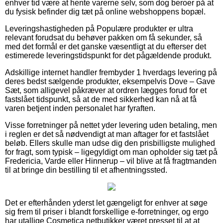
enhver tid være at hente varerne selv, som dog beroer på at
du fysisk befinder dig tæt på online webshoppens bopæl.
Leveringshastigheden på Populære produkter er ultra
relevant forudsat du behøver pakken om få sekunder, så
med det formål er det ganske væsentligt at du efterser det
estimerede leveringstidspunkt for det pågældende produkt.
Adskillige internet handler frembyder 1 hverdags levering på
deres bedst sælgende produkter, eksempelvis Dove – Gave
Sæt, som alligevel påkræver at ordren lægges forud for et
fastslået tidspunkt, så at de med sikkerhed kan nå at få
varen betjent inden personalet har fyraften.
Visse forretninger på nettet yder levering uden betaling, men
i reglen er det så nødvendigt at man aftager for et fastslået
beløb. Ellers skulle man udse dig den prisbilligste mulighed
for fragt, som typisk – ligegyldigt om man opholder sig tæt på
Fredericia, Varde eller Hinnerup – vil blive at få fragtmanden
til at bringe din bestilling til et afhentningssted.
Det er efterhånden yderst let gængeligt for enhver at søge
sig frem til priser i blandt forskellige e-forretninger, og ergo
har utallige Cosmetica netbutikker været presset til at at