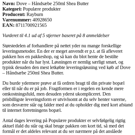
Navn:
Dove – Håndsæbe 250ml Shea Butter
Kategori:
Populære produkter
Producent:
Rayburn
Varenummer:
40928650
EAN:
8711700921565
Vurderet til
4.1
ud af 5 stjerner baseret på
8
anmeldelser
Størstedelen af forhandlere på nettet yder nu mange forskellige
leveringsmetoder. En der er meget anvendt er p.t. at få afleveret
pakken hos en pakkeshop, og så kan du blot hente de bestilte
produkter når du har lyst. Løsningen er nemlig særligt smart, og
typisk desuden den mest letkøbte leveringsløsning ved køb af Dove
– Håndsæbe 250ml Shea Butter.
Du burde ydermere prøve at få ordren bragt til din private bopæl
eller til når du er på job. Fragtformen er i regelen en kende mere
omkostningsfuld, men desuden yderst ukompliceret. Den
prisbilligste leveringsform er utvivlsomt at du selv henter varerne,
som desværre står og falder med at du opholder dig med kort afstand
til internet forretningens bopæl.
Antal dages levering på Populære produkter er selvfølgelig rigtig
aktuel ifald du står og skal bruge pakken om kort tid, så med det
formål er det aldeles relevant at du ser nærmere på det anslåede