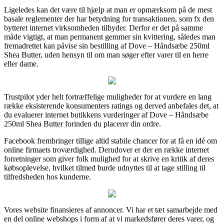
Ligeledes kan det være til hjælp at man er opmærksom på de mest
basale reglementer der har betydning for transaktionen, som fx den
bytteret internet virksomheden tilbyder. Derfor er det på samme
måde vigtigt, at man permanent gemmer sin kvittering, således man
fremadrettet kan påvise sin bestilling af Dove – Håndsæbe 250ml
Shea Butter, uden hensyn til om man søger efter varer til en herre
eller dame.
Trustpilot yder helt fortræffelige muligheder for at vurdere en lang
række eksisterende konsumenters ratings og derved anbefales det, at
du evaluerer internet butikkens vurderinger af Dove – Håndsæbe
250ml Shea Butter forinden du placerer din ordre.
Facebook frembringer tillige altid stabile chancer for at få en idé om
online firmaets troværdighed. Derudover er der en række internet
forretninger som giver folk mulighed for at skrive en kritik af deres
købsoplevelse, hvilket tilmed burde udnyttes til at tage stilling til
tilfredsheden hos kunderne.
Vores website finansieres af annoncer. Vi har et tæt samarbejde med
en del online webshops i form af at vi markedsfører deres varer, og