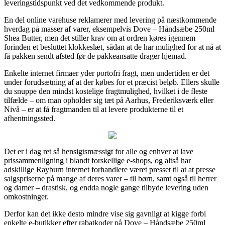
leveringstidspunkt ved det vedkommende produkt.
En del online varehuse reklamerer med levering på næstkommende
hverdag på masser af varer, eksempelvis Dove – Håndsæbe 250ml
Shea Butter, men det stiller krav om at ordren køres igennem
forinden et besluttet klokkeslæt, sådan at de har mulighed for at nå at
få pakken sendt afsted før de pakkeansatte drager hjemad.
Enkelte internet firmaer yder portofri fragt, men undertiden er det
under forudsætning af at der købes for et præcist beløb. Ellers skulle
du snuppe den mindst kostelige fragtmulighed, hvilket i de fleste
tilfælde – om man opholder sig tæt på Aarhus, Frederiksværk eller
Nivå – er at få fragtmanden til at levere produkterne til et
afhentningssted.
Det er i dag ret så hensigtsmæssigt for alle og enhver at lave
prissammenligning i blandt forskellige e-shops, og altså har
adskillige Rayburn internet forhandlere været presset til at at presse
salgspriserne på mange af deres varer – til børn, samt også til herrer
og damer – drastisk, og endda nogle gange tilbyde levering uden
omkostninger.
Derfor kan det ikke desto mindre vise sig gavnligt at kigge forbi
enkelte e-butikker efter rabatkoder på Dove – Håndsæbe 250ml