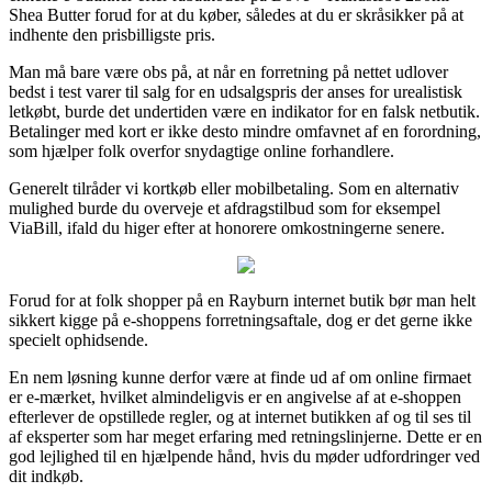
Shea Butter forud for at du køber, således at du er skråsikker på at
indhente den prisbilligste pris.
Man må bare være obs på, at når en forretning på nettet udlover
bedst i test varer til salg for en udsalgspris der anses for urealistisk
letkøbt, burde det undertiden være en indikator for en falsk netbutik.
Betalinger med kort er ikke desto mindre omfavnet af en forordning,
som hjælper folk overfor snydagtige online forhandlere.
Generelt tilråder vi kortkøb eller mobilbetaling. Som en alternativ
mulighed burde du overveje et afdragstilbud som for eksempel
ViaBill, ifald du higer efter at honorere omkostningerne senere.
Forud for at folk shopper på en Rayburn internet butik bør man helt
sikkert kigge på e-shoppens forretningsaftale, dog er det gerne ikke
specielt ophidsende.
En nem løsning kunne derfor være at finde ud af om online firmaet
er e-mærket, hvilket almindeligvis er en angivelse af at e-shoppen
efterlever de opstillede regler, og at internet butikken af og til ses til
af eksperter som har meget erfaring med retningslinjerne. Dette er en
god lejlighed til en hjælpende hånd, hvis du møder udfordringer ved
dit indkøb.