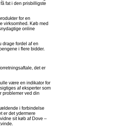
fat i den prisbilligste
produkter for en
line virksomhed. Køb med
 snydagtige online
u drage fordel af en
 pengene i flere bidder.
rretningsaftale, det er
ulle være en indikator for
esigtiges af eksperter som
r problemer ved din
gældende i forbindelse
et er det ydermere
evidne sit køb af Dove –
kvinde.