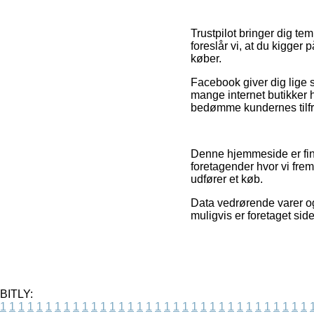
Trustpilot bringer dig t
foreslår vi, at du kigg
køber.
Facebook giver dig lige s
mange internet butikker h
bedømme kundernes tilf
Denne hjemmeside er fin
foretagender hvor vi fr
udfører et køb.
Data vedrørende varer og 
muligvis er foretaget sid
BITLY:
1
1
1
1
1
1
1
1
1
1
1
1
1
1
1
1
1
1
1
1
1
1
1
1
1
1
1
1
1
1
1
1
1
1