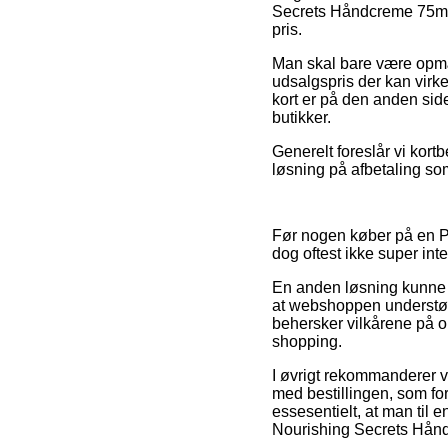
Secrets Håndcreme 75ml i
pris.
Man skal bare være opmærk
udsalgspris der kan virke
kort er på den anden sid
butikker.
Generelt foreslår vi kort
løsning på afbetaling som 
Før nogen køber på en Pr
dog oftest ikke super int
En anden løsning kunne væ
at webshoppen understøtte
behersker vilkårene på o
shopping.
I øvrigt rekommanderer v
med bestillingen, som for
essesentielt, at man til 
Nourishing Secrets Håndc