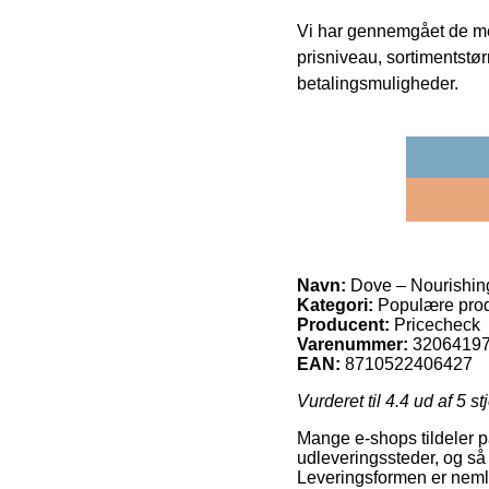
Vi har gennemgået de mes
prisniveau, sortimentstø
betalingsmuligheder.
Navn:
Dove – Nourishin
Kategori:
Populære prod
Producent:
Pricecheck
Varenummer:
3206419
EAN:
8710522406427
Vurderet til
4.4
ud af 5 st
Mange e-shops tildeler 
udleveringssteder, og så 
Leveringsformen er nemlig