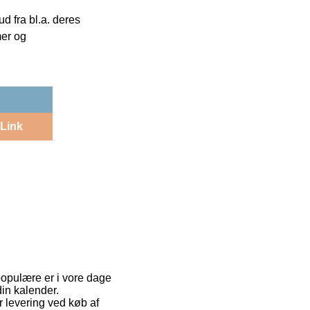
 fra bl.a. deres
mer og
Link
opulære er i vore dage
din kalender.
r levering ved køb af