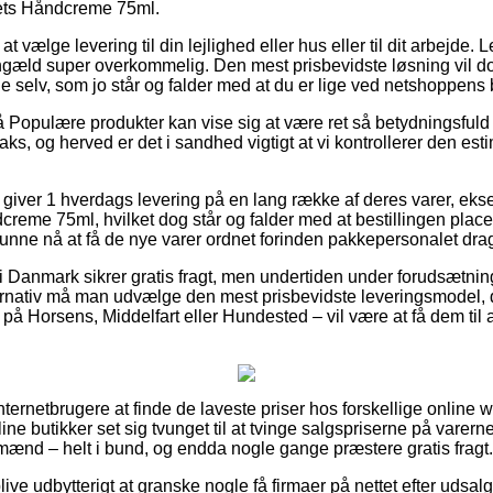
ets Håndcreme 75ml.
t vælge levering til din lejlighed eller hus eller til dit arbejde. 
ngæld super overkommelig. Den mest prisbevidste løsning vil dog 
e selv, som jo står og falder med at du er lige ved netshoppens
Populære produkter kan vise sig at være ret så betydningsfuld
raks, og herved er det i sandhed vigtigt at vi kontrollerer den es
giver 1 hverdags levering på en lang række af deres varer, ek
eme 75ml, hvilket dog står og falder med at bestillingen placere
t kunne nå at få de nye varer ordnet forinden pakkepersonalet dr
 i Danmark sikrer gratis fragt, men undertiden under forudsætning
ernativ må man udvælge den mest prisbevidste leveringsmodel, d
å Horsens, Middelfart eller Hundested – vil være at få dem til at 
r internetbrugere at finde de laveste priser hos forskellige onlin
ne butikker set sig tvunget til at tvinge salgspriserne på varerne
 mænd – helt i bund, og endda nogle gange præstere gratis fragt.
ve udbytterigt at granske nogle få firmaer på nettet efter udsa