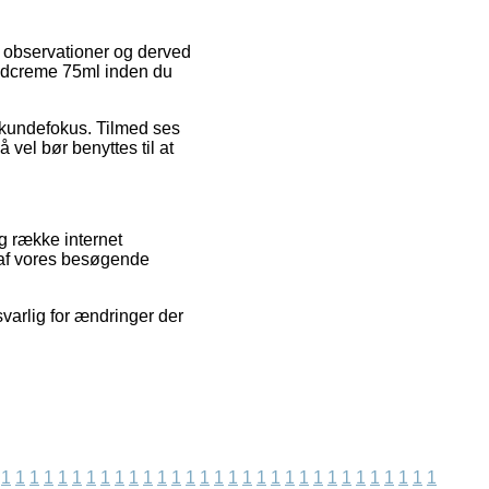
s observationer og derved
åndcreme 75ml inden du
s kundefokus. Tilmed ses
 vel bør benyttes til at
g række internet
 af vores besøgende
varlig for ændringer der
1
1
1
1
1
1
1
1
1
1
1
1
1
1
1
1
1
1
1
1
1
1
1
1
1
1
1
1
1
1
1