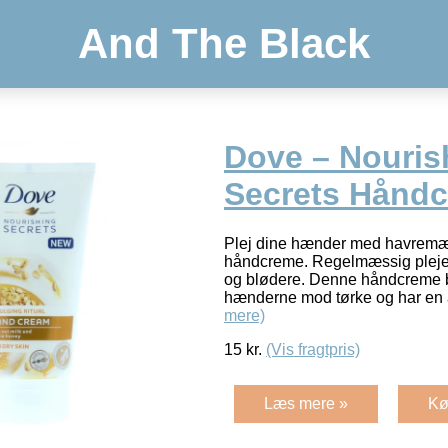
And The Black
Dove – Nouris
Secrets Hånd
Plej dine hænder med havremæ
håndcreme. Regelmæssig pleje
og blødere. Denne håndcreme b
hænderne mod tørke og har en 
mere)
15
kr.
(Vis fragtpris)
Læs mere »
Kø