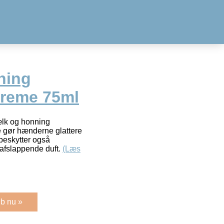
hing
creme 75ml
lk og honning
 gør hænderne glattere
eskytter også
afslappende duft.
(Læs
b nu »