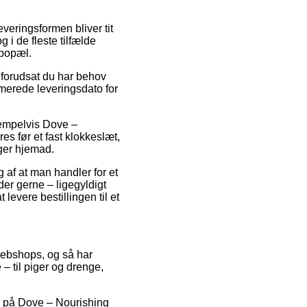
Leveringsformen bliver tit
i de fleste tilfælde
 bopæl.
 forudsat du har behov
timerede leveringsdato for
sempelvis Dove –
s før et fast klokkeslæt,
ager hjemad.
 af at man handler for et
er gerne – ligegyldigt
levere bestillingen til et
e webshops, og så har
 – til piger og drenge,
lg på Dove – Nourishing