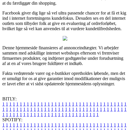
at du færdiggør din shopping.
Facebook giver dig lige så vel ultra passende chancer for at få et kig
ind i internet forretningens kundefokus. Desuden ses en del internet
outlets som tilbyder folk at give en evaluering af ordreforløbet,
hvilket lige så vel kan anvendes til at vurdere kundetilfredsheden.
Denne hjemmeside finansieres af annonceindtægter. Vi arbejder
sammen med adskillige internet webshops eftersom vi fremviser
firmaernes produkter, og indtjener godtgørelse under forudsætning
af at en af vores brugere fuldfører et indkøb.
Fakta vedrørende varer og e-butikker opretholdes løbende, men det
er umuligt for os at give garantier imod modifikationer der muligvis
er lavet efter at vi sidst opdaterede hjemmesidens oplysninger.
BITLY:
1
1
1
1
1
1
1
1
1
1
1
1
1
1
1
1
1
1
1
1
1
1
1
1
1
1
1
1
1
1
1
1
1
1
1
1
1
1
1
1
1
1
1
1
1
1
1
1
1
1
1
1
1
1
1
1
1
1
1
1
1
1
1
1
1
1
1
1
1
1
1
1
1
1
1
1
1
1
1
1
1
1
1
1
1
1
1
1
1
1
1
1
1
1
1
1
1
1
1
1
SPOTIFY:
1
1
1
1
1
1
1
1
1
1
1
1
1
1
1
1
1
1
1
1
1
1
1
1
1
1
1
1
1
1
1
1
1
1
1
1