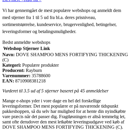
Vi har gennemgået de mest populære webshops og anmeldt dem
med stjerner fra 1 til 5 ud fra bl.a. deres prisniveau,
sortimentstørrelse, kundeservice, brugervenlighed, betingelser,
leveringsformer og betalingsmuligheder.
Bedst anmeldte webshops
Webshop
Stjerner
Link
Navn:
DOVE SHAMPOO MENS FORTIFYING THICKENING
(C)
Kategori:
Populære produkter
Producent:
Rayburn
Varenummer:
35788600
EAN:
8710908381218
Vurderet til
3.5
ud af 5 stjerner baseret på
45
anmeldelser
Mange e-shops yder i vore dage en hel del forskellige
leveringsformer. Det mest populære er på nuværende tidspunkt
pakkeshoppen, så du selv har mulighed for at hente din nyindkøbte
vare præcis når det passer dig. Fragtløsningen er altså temmelig let,
samt ofte derudover den mest letkøbte leveringsudgave ved køb af
DOVE SHAMPOO MENS FORTIFYING THICKENING (C).