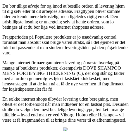
Du bør tillige afveje for og imod at bestille ordren til levering hjem
til dig selv eller til dit arbejdes adresse. Fragttypen bliver somme
tider en kende mere bekostelig, men ligeledes rigtig enkel. Den
prisbilligste løsning er unægtelig selv at hente ordren, som jo
betinges af at du bor lige ved internet shoppens adresse.
Fragtperioden på Populære produkter er jo usædvanlig central
forudsat man absolut skal bruge varen straks, så i det øjemed er det
fuldt ud passende at man studerer leveringstiden på den pågældende
vare.
Mange internet firmaer garanterer levering på næste hverdag på
mange af butikkens produkter, eksempelvis DOVE SHAMPOO
MENS FORTIFYING THICKENING (C), der dog står og falder
med at ordren gennemføres før et fastslået klokkeslæt, med
hensynstagen til at de kan nå at få de nye varer hen til fragtfirmaet
før logistikpersonalet får fri.
En række internet shops tilbyder levering uden beregning, men
oftest er det forbeholdt når man indkøber for en fastsat pris. Desuden
skulle du vælge den mest betalelige leveringstype, hvilket i mange
tilfælde – hvad end man er ved Viborg, Hobro eller Helsinge – vil
være at få fragtmanden til at bringe dine varer til et afhentningssted.