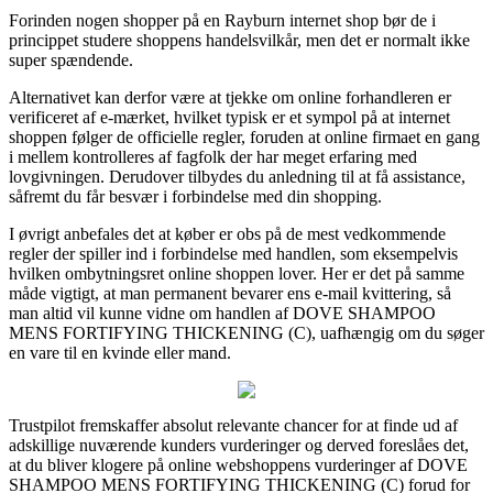
Forinden nogen shopper på en Rayburn internet shop bør de i
princippet studere shoppens handelsvilkår, men det er normalt ikke
super spændende.
Alternativet kan derfor være at tjekke om online forhandleren er
verificeret af e-mærket, hvilket typisk er et sympol på at internet
shoppen følger de officielle regler, foruden at online firmaet en gang
i mellem kontrolleres af fagfolk der har meget erfaring med
lovgivningen. Derudover tilbydes du anledning til at få assistance,
såfremt du får besvær i forbindelse med din shopping.
I øvrigt anbefales det at køber er obs på de mest vedkommende
regler der spiller ind i forbindelse med handlen, som eksempelvis
hvilken ombytningsret online shoppen lover. Her er det på samme
måde vigtigt, at man permanent bevarer ens e-mail kvittering, så
man altid vil kunne vidne om handlen af DOVE SHAMPOO
MENS FORTIFYING THICKENING (C), uafhængig om du søger
en vare til en kvinde eller mand.
Trustpilot fremskaffer absolut relevante chancer for at finde ud af
adskillige nuværende kunders vurderinger og derved foreslåes det,
at du bliver klogere på online webshoppens vurderinger af DOVE
SHAMPOO MENS FORTIFYING THICKENING (C) forud for