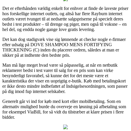
Det er efterhånden vældig enkelt for enhver at finde de laveste priser
hos forskellige internet outlets, og altså har flere Rayburn internet
outlets været tvunget til at nedsætte salgspriserne på specielt deres
bedst i test produkter – til drenge og piger, men også til voksne – en
hel del, og endda nogle gange love gratis levering.
Det kan dog stadigvæk vise sig lønnende at checke nogle e-firmaer
efter udsalg på DOVE SHAMPOO MENS FORTIFYING
THICKENING (C) inden du placerer ordren, således at man er
sikker på at indhente den bedste pris.
Man må lige meget hvad være så påpasselig, at når en netbutik
reklamerer bedst i test varer til salg for en pris som kan virke
besynderligt favorabel, så kunne det for det meste være et
karakteristika der viser en uoprigtig e-butik. Køb med betalingskort
er ikke desto mindre indbefattet af Indsigelsesordningen, som passer
på dig imod fup internet selskaber.
Generelt går vi ind for køb med kort eller mobilbetaling. Som en
alternativ mulighed burde du overveje en løsning på afbetaling som
for eksempel ViaBill, for så vidt du tilstræber at klare prisen i flere
bidder.