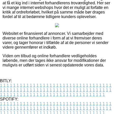
at få et kig ind i internet forhandlerens troværdighed. Her ser
vi mange internet webshops hvor det er muligt at forfatte en
kritik af ordreforløbet, hvilket på samme måde bør drages
fordel af til at bedømme tidligere kunders oplevelser.
Websitet er finansieret af annoncer. Vi samarbejder med
diverse online forhandlere i form af at vi fremviser deres
varer, og tager honorar i tilfælde af at de personer vi sender
videre gennemfører et indkøb.
Viden om tilbud og online forhandlere vedligeholdes
løbende, men der tages ikke ansvar for modifikationer der
muligvis er udført siden vi senest opdaterede vores data.
BITLY:
1
1
1
1
1
1
1
1
1
1
1
1
1
1
1
1
1
1
1
1
1
1
1
1
1
1
1
1
1
1
1
1
1
1
1
1
1
1
1
1
1
1
1
1
1
1
1
1
1
1
1
1
1
1
1
1
1
1
1
1
1
1
1
1
1
1
1
1
1
1
1
1
1
1
1
1
1
1
1
1
1
1
1
1
1
1
1
1
1
1
1
1
1
1
1
1
1
1
1
1
SPOTIFY:
1
1
1
1
1
1
1
1
1
1
1
1
1
1
1
1
1
1
1
1
1
1
1
1
1
1
1
1
1
1
1
1
1
1
1
1
1
1
1
1
1
1
1
1
1
1
1
1
1
1
1
1
1
1
1
1
1
1
1
1
1
1
1
1
1
1
1
1
1
1
1
1
1
1
1
1
1
1
1
1
1
1
1
1
1
1
1
1
1
1
1
1
1
1
1
1
1
1
1
1