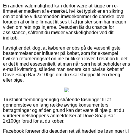
En anden valgmulighed kan derfor være at kigge om e-
firmaet er medlem af e-mærket, hvilket typisk er en sikring
om at online virksomheden imødekommer de danske love,
foruden at online firmaet tit ses til af jurister som har megen
viden om retningslinjerne. Desuden får du chance for
assistance, såfremt du møder vanskeligheder ved dit
indkøb.
I øvrigt er det klogt at køberen er obs på de væsentligste
bestemmelser der influerer på købet, som for eksempel
hvilken returneringsret online butikken lover. I relation til det
er det tilmed essesentielt, at man når som helst beholder ens
e-mail kvittering, således man senere kan påvise købet af
Dove Soap Bar 2x100gr, om du skal shoppe til en dreng
eller pige.
Trustpilot frembringer rigtig strålende løsninger til at
gennemstøve en lang række øvrige konsumenters
betragtninger og af den grund kan det være til hjælp, at du
vurderer netshoppens anmeldelser af Dove Soap Bar
2x100gr forud for at du køber.
Facebook forærer dig desuden ret så hæderlige løsninger til