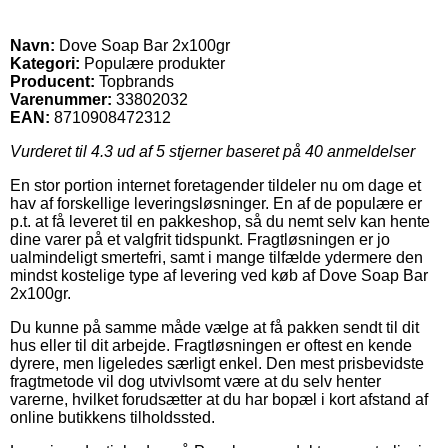
Navn:
Dove Soap Bar 2x100gr
Kategori:
Populære produkter
Producent:
Topbrands
Varenummer:
33802032
EAN:
8710908472312
Vurderet til
4.3
ud af 5 stjerner baseret på
40
anmeldelser
En stor portion internet foretagender tildeler nu om dage et
hav af forskellige leveringsløsninger. En af de populære er
p.t. at få leveret til en pakkeshop, så du nemt selv kan hente
dine varer på et valgfrit tidspunkt. Fragtløsningen er jo
ualmindeligt smertefri, samt i mange tilfælde ydermere den
mindst kostelige type af levering ved køb af Dove Soap Bar
2x100gr.
Du kunne på samme måde vælge at få pakken sendt til dit
hus eller til dit arbejde. Fragtløsningen er oftest en kende
dyrere, men ligeledes særligt enkel. Den mest prisbevidste
fragtmetode vil dog utvivlsomt være at du selv henter
varerne, hvilket forudsætter at du har bopæl i kort afstand af
online butikkens tilholdssted.