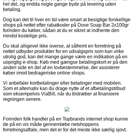
hel del, og endda nogle gange byde på levering uden
betaling.
Dog kan det til hver en tid være smart at besigtige forskellige
shops på nettet efter rabatkoder på Dove Soap Bar 2x100gr
forinden du køber, sådan at du er sikret at indhente den
mindst kostelige pris.
Du skal alligevel ikke overse, at såfremt en forretning på
nettet udbyder produkter for en udsalgspris som kan virke
utrolig god, kan det mange gange være en indikation på en
uoprigtig e-shop. Køb med gængse betalingskort er på den
anden side en del af en lovbestemmelse, der assisterer
køber imod bedrageriske online shops.
Vi anbefaler kortbetalinger eller betalinger med mobilen.
Som et alternativ kan du drage nytte af et afbetalingstilbud
som eksempelvis ViaBill, når du tilstræber at finansiere
regningen senere.
Forinden folk handler på en Topbrands internet shop kunne
de på en vis måde gennemløbe netshoppens
forretningsaftale, men det er for det meste ikke særlig sjovt.