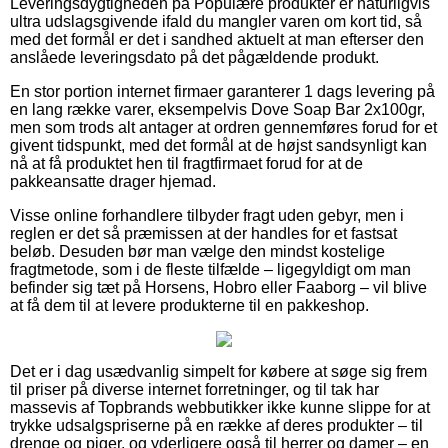
Leveringsdygtigheden på Populære produkter er naturligvis
ultra udslagsgivende ifald du mangler varen om kort tid, så
med det formål er det i sandhed aktuelt at man efterser den
anslåede leveringsdato på det pågældende produkt.
En stor portion internet firmaer garanterer 1 dags levering på
en lang række varer, eksempelvis Dove Soap Bar 2x100gr,
men som trods alt antager at ordren gennemføres forud for et
givent tidspunkt, med det formål at de højst sandsynligt kan
nå at få produktet hen til fragtfirmaet forud for at de
pakkeansatte drager hjemad.
Visse online forhandlere tilbyder fragt uden gebyr, men i
reglen er det så præmissen at der handles for et fastsat
beløb. Desuden bør man vælge den mindst kostelige
fragtmetode, som i de fleste tilfælde – ligegyldigt om man
befinder sig tæt på Horsens, Hobro eller Faaborg – vil blive
at få dem til at levere produkterne til en pakkeshop.
Det er i dag usædvanlig simpelt for købere at søge sig frem
til priser på diverse internet forretninger, og til tak har
massevis af Topbrands webbutikker ikke kunne slippe for at
trykke udsalgspriserne på en række af deres produkter – til
drenge og piger, og yderligere også til herrer og damer – en