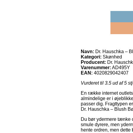
Navn:
Dr. Hauschka – B
Kategori:
Skønhed
Producent:
Dr. Hausch
Varenummer:
AD495Y
EAN:
4020829042407
Vurderet til
3.5
ud af 5 st
En række internet outlets
almindelige er i øjeblik
passer dig. Fragttypen er
Dr. Hauschka – Blush Bø
Du bør ydermere tænke over
smule dyrere, men yderm
hente ordren, men dette b