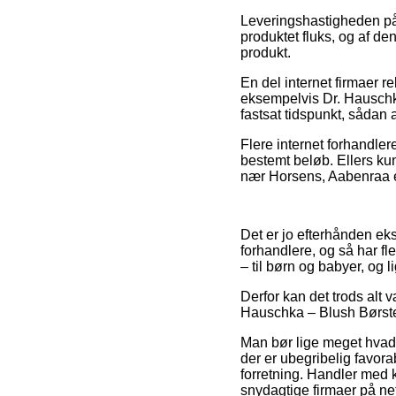
Leveringshastigheden på 
produktet fluks, og af den
produkt.
En del internet firmaer 
eksempelvis Dr. Hauschka
fastsat tidspunkt, sådan a
Flere internet forhandler
bestemt beløb. Ellers ku
nær Horsens, Aabenraa ell
Det er jo efterhånden eks
forhandlere, og så har fl
– til børn og babyer, og 
Derfor kan det trods alt 
Hauschka – Blush Børste f
Man bør lige meget hvad v
der er ubegribelig favora
forretning. Handler med k
snydagtige firmaer på net