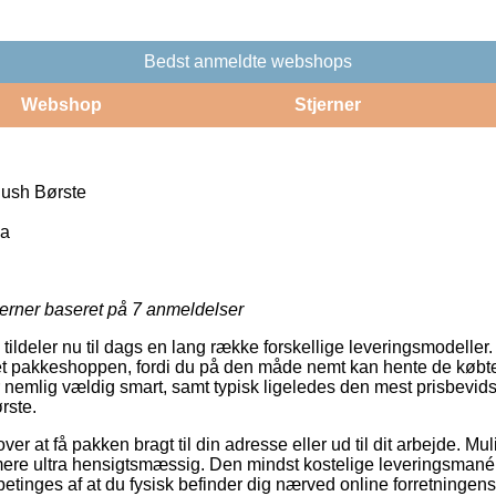
Bedst anmeldte webshops
Webshop
Stjerner
lush Børste
ka
jerner baseret på
7
anmeldelser
 tildeler nu til dags en lang række forskellige leveringsmodeller
ket pakkeshoppen, fordi du på den måde nemt kan hente de købte
 nemlig vældig smart, samt typisk ligeledes den mest prisbevids
rste.
 at få pakken bragt til din adresse eller ud til dit arbejde. Muli
ere ultra hensigtsmæssig. Den mindst kostelige leveringsmanér
etinges af at du fysisk befinder dig nærved online forretningens