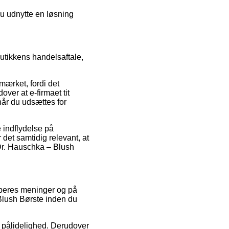
du udnytte en løsning
tikkens handelsaftale,
mærket, fordi det
ver at e-firmaet tit
 når du udsættes for
 indflydelse på
r det samtidig relevant, at
 Dr. Hauschka – Blush
køberes meninger og på
– Blush Børste inden du
s pålidelighed. Derudover