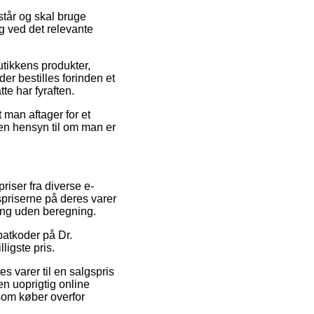
står og skal bruge
ing ved det relevante
utikkens produkter,
r bestilles forinden et
te har fyraften.
 man aftager for et
den hensyn til om man er
riser fra diverse e-
gspriserne på deres varer
ring uden beregning.
batkoder på Dr.
ligste pris.
s varer til en salgspris
en uoprigtig online
 som køber overfor