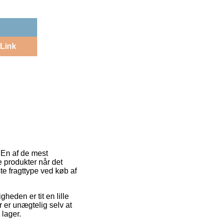
Link
. En af de mest
 produkter når det
te fragttype ved køb af
gheden er tit en lille
 er unægtelig selv at
 lager.