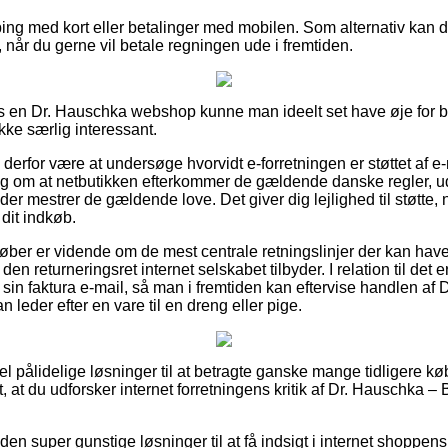
pping med kort eller betalinger med mobilen. Som alternativ kan 
 når du gerne vil betale regningen ude i fremtiden.
 en Dr. Hauschka webshop kunne man ideelt set have øje for bu
ikke særlig interessant.
 derfor være at undersøge hvorvidt e-forretningen er støttet af e-
ng om at netbutikken efterkommer de gældende danske regler, udo
 der mestrer de gældende love. Det giver dig lejlighed til støtte,
dit indkøb.
køber er vidende om de mest centrale retningslinjer der kan have
den returneringsret internet selskabet tilbyder. I relation til det e
in faktura e-mail, så man i fremtiden kan eftervise handlen af
 leder efter en vare til en dreng eller pige.
del pålidelige løsninger til at betragte ganske mange tidligere 
et, at du udforsker internet forretningens kritik af Dr. Hauschka 
n super gunstige løsninger til at få indsigt i internet shoppen