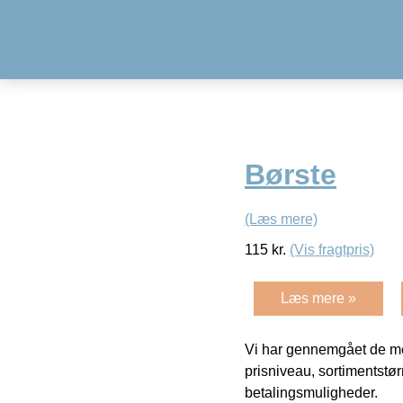
Børste
(Læs mere)
115
kr.
(Vis fragtpris)
Læs mere »
Vi har gennemgået de mes
prisniveau, sortimentstø
betalingsmuligheder.