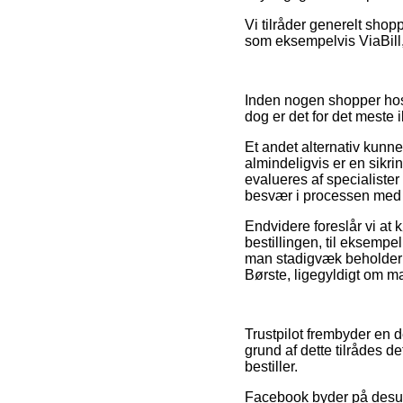
Vi tilråder generelt sho
som eksempelvis ViaBill,
Inden nogen shopper hos
dog er det for det meste 
Et andet alternativ kunne
almindeligvis er en sikri
evalueres af specialister
besvær i processen med 
Endvidere foreslår vi at 
bestillingen, til eksempel 
man stadigvæk beholder s
Børste, ligegyldigt om man
Trustpilot frembyder en 
grund af dette tilrådes d
bestiller.
Facebook byder på desude