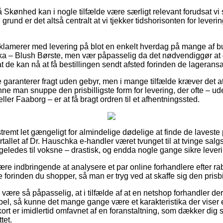
Skønhed kan i nogle tilfælde være særligt relevant forudsat vi 
 grund er det altså centralt at vi tjekker tidshorisonten for lever
reklamerer med levering på blot en enkelt hverdag på mange af b
 – Blush Børste, men vær påpasselig da det nødvendiggør at de
t de kan nå at få bestillingen sendt afsted forinden de lageransat
e garanterer fragt uden gebyr, men i mange tilfælde kræver det at
nne man snuppe den prisbilligste form for levering, der ofte – u
er Faaborg – er at få bragt ordren til et afhentningssted.
tremt let gængeligt for almindelige dødelige at finde de laveste p
ertallet af Dr. Hauschka e-handler været tvunget til at tvinge sal
ligeledes til voksne – drastisk, og endda nogle gange sikre leve
være indbringende at analysere et par online forhandlere efter ra
orinden du shopper, så man er tryg ved at skaffe sig den prisbil
ære så påpasselig, at i tilfælde af at en netshop forhandler dere
bel, så kunne det mange gange være et karakteristika der viser 
ort er imidlertid omfavnet af en foranstaltning, som dækker dig
tet.