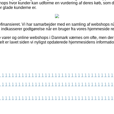
hops hvor kunder kan udforme en vurdering af deres køb, som 
vor glade kunderne er.
efinansieret. Vi har samarbejder med en samling af webshops n
g indkasserer godtgørelse når en bruger fra vores hjemmeside re
e varer og online webshops i Danmark værnes om ofte, men der 
ielt er lavet siden vi nyligst opdaterede hjemmesidens informatio
1
1
1
1
1
1
1
1
1
1
1
1
1
1
1
1
1
1
1
1
1
1
1
1
1
1
1
1
1
1
1
1
1
1
1
1
1
1
1
1
1
1
1
1
1
1
1
1
1
1
1
1
1
1
1
1
1
1
1
1
1
1
1
1
1
1
1
1
1
1
1
1
1
1
1
1
1
1
1
1
1
1
1
1
1
1
1
1
1
1
1
1
1
1
1
1
1
1
1
1
1
1
1
1
1