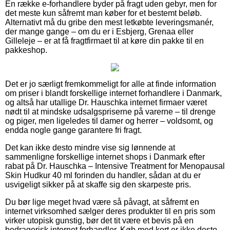
En række e-forhandlere byder på fragt uden gebyr, men for
det meste kun såfremt man køber for et bestemt beløb.
Alternativt må du gribe den mest letkøbte leveringsmanér,
der mange gange – om du er i Esbjerg, Grenaa eller
Gilleleje – er at få fragtfirmaet til at køre din pakke til en
pakkeshop.
Det er jo særligt fremkommeligt for alle at finde information
om priser i blandt forskellige internet forhandlere i Danmark,
og altså har utallige Dr. Hauschka internet firmaer været
nødt til at mindske udsalgspriserne på varerne – til drenge
og piger, men ligeledes til damer og herrer – voldsomt, og
endda nogle gange garantere fri fragt.
Det kan ikke desto mindre vise sig lønnende at
sammenligne forskellige internet shops i Danmark efter
rabat på Dr. Hauschka – Intensive Treatment for Menopausal
Skin Hudkur 40 ml forinden du handler, sådan at du er
usvigeligt sikker på at skaffe sig den skarpeste pris.
Du bør lige meget hvad være så påvagt, at såfremt en
internet virksomhed sælger deres produkter til en pris som
virker utopisk gunstig, bør det tit være et bevis på en
bedragerisk internet forhandler. Køb med kort er ikke desto