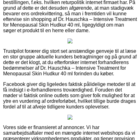
bestillingen, f.eks. hvilken returpolitik internet firmaet har. På
grund af dette er det desuden afgørende, at man stadigvæk
bevarer ens ordrekvittering, så man i fremtiden vil kunne
eftervise sin shopping af Dr. Hauschka – Intensive Treatment
for Menopausal Skin Hudkur 40 ml, ligegyldigt om man
søger et produkt til en herre eller dame.
Trustpilot forærer dig stort set anstændige genveje til at læse
en stor gruppe aktuelle kunders betragtninger og på grund af
dette er det klogt, at du efterforsker internet forhandlerens
bedømmelser af Dr. Hauschka – Intensive Treatment for
Menopausal Skin Hudkur 40 ml forinden du køber.
Facebook giver dig ligeledes faktisk pålidelige metoder til at
få indsigt i e-forhandlerens troværdighed. Foruden det
møder vi faktisk online outlets som giver folk mulighed for at
ytre en vurdering af ordreforløbet, hvilket tillige burde drages
fordel af til at afveje tidligere kunders oplevelser.
Vores side er finansieret af annoncer. Vi har
samarbejdsaftaler med en mængde internet webshops da vi
præsenterer virksomhedernes produkter, og tjener provision