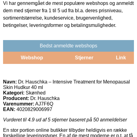
Vi har gennemgået de mest populære webshops og anmeldt
dem med stjerner fra 1 til 5 ud fra bl.a. deres prisniveau,
sortimentstørrelse, kundeservice, brugervenlighed,
betingelser, leveringsformer og betalingsmuligheder.
Bedst anmeldte webshops
Webshop
Stjerner
Link
Navn:
Dr. Hauschka – Intensive Treatment for Menopausal
Skin Hudkur 40 ml
Kategori:
Skønhed
Producent:
Dr. Hauschka
Varenummer:
AJ7F6Q
EAN:
4020829006997
Vurderet til
4.9
ud af 5 stjerner baseret på
50
anmeldelser
En stor portion online butikker tilbyder heldigvis en række
forskellige leveringstyper. En af de mest moderne er p.t. at få