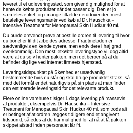
leveret til et udleveringssted, som giver dig mulighed for at
hente de købte produkter når det passer dig. Den er jo
særdeles enkel, og i mange tilfælde derudover den mest
betalelige leveringsmanér ved køb af Dr. Hauschka –
Intensive Treatment for Menopausal Skin Hudkur 40 ml.
Du burde omvendt prøve at bestille ordren til levering til hvor
du bor eller til dit arbejdes adresse. Fragtmetoden er
sædvanligvis en kende dyrere, men endvidere i høj grad
overkommelig. Den mest letkøbte leveringstype vil dog altid
være at du selv henter pakken, men det beroer på at du
befinder dig lige ved internet firmaets hjemsted.
Leveringstidspunktet på Skønhed er usædvanlig
bestemmende hvis du står og skal bruge produktet straks, så
med det formål er det naturligvis på sin plads at man finder
den estimerede leveringstid for det relevante produkt.
Flere online varehuse tilsiger 1 dags levering på massevis
af produkter, eksempelvis Dr. Hauschka – Intensive
Treatment for Menopausal Skin Hudkur 40 ml, som trods alt
er betinget af at ordren lægges tidligere end et angivent
tidspunkt, således at de har mulighed for at nå at få pakken
skippet afsted inden personalet får fri.