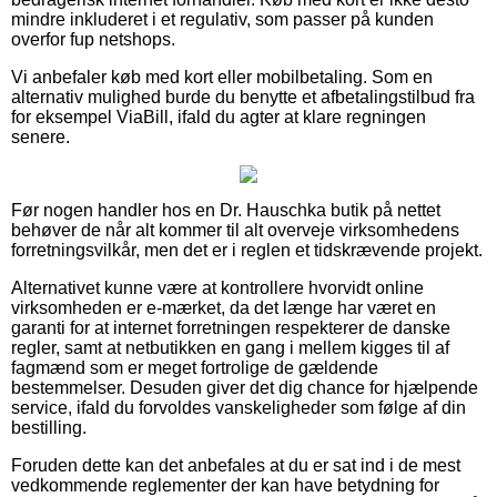
mindre inkluderet i et regulativ, som passer på kunden
overfor fup netshops.
Vi anbefaler køb med kort eller mobilbetaling. Som en
alternativ mulighed burde du benytte et afbetalingstilbud fra
for eksempel ViaBill, ifald du agter at klare regningen
senere.
Før nogen handler hos en Dr. Hauschka butik på nettet
behøver de når alt kommer til alt overveje virksomhedens
forretningsvilkår, men det er i reglen et tidskrævende projekt.
Alternativet kunne være at kontrollere hvorvidt online
virksomheden er e-mærket, da det længe har været en
garanti for at internet forretningen respekterer de danske
regler, samt at netbutikken en gang i mellem kigges til af
fagmænd som er meget fortrolige de gældende
bestemmelser. Desuden giver det dig chance for hjælpende
service, ifald du forvoldes vanskeligheder som følge af din
bestilling.
Foruden dette kan det anbefales at du er sat ind i de mest
vedkommende reglementer der kan have betydning for