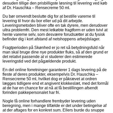
desuden tillige den prisbilligste løsning til levering ved køb
af Dr. Hauschka – Rensecreme 50 ml.
Du bør omvendt beslutte dig for at bestille varerne til
levering til hvor du bor eller ud på dit arbejde.
Leveringsmetoden bliver ofte en tak dyrere, men derudover
ultra problemfri. Den mest letkøbte fragtform er uden tvivl at
hente varerne selv, som desværre forudsætter at du fysisk
befinder dig i kort afstand af netshoppens arbejdslager.
Fragtperioden på Skønhed er jo ret så betydningsfuld når
man skal bruge dine nye produkter fluks, så af den grund er
det relativt passende at vi studerer den estimerede
leveringstid ved det pågældende produkt.
En del online forretninger garanterer 1 dags levering på de
fleste af deres produkter, eksempelvis Dr. Hauschka –
Rensecreme 50 ml, hvilket dog er påkrævet at ordren
lægges tidligere end et angivent klokkeslæt, med det formål
at de har en chance for at nå at få bestillingen afsendt
forinden pakkepersonalet har fri.
Nogle få online forhandlere frembyder levering uden
beregning, men i mange tilfælde er det under betingelse af
at der aftages for en konkret sum. Ellers burde du snuppe