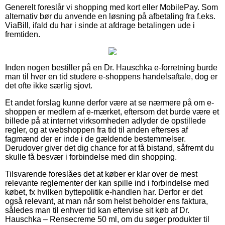
Generelt foreslår vi shopping med kort eller MobilePay. Som
alternativ bør du anvende en løsning på afbetaling fra f.eks.
ViaBill, ifald du har i sinde at afdrage betalingen ude i
fremtiden.
Inden nogen bestiller på en Dr. Hauschka e-forretning burde
man til hver en tid studere e-shoppens handelsaftale, dog er
det ofte ikke særlig sjovt.
Et andet forslag kunne derfor være at se nærmere på om e-
shoppen er medlem af e-mærket, eftersom det burde være et
billede på at internet virksomheden adlyder de opstillede
regler, og at webshoppen fra tid til anden efterses af
fagmænd der er inde i de gældende bestemmelser.
Derudover giver det dig chance for at få bistand, såfremt du
skulle få besvær i forbindelse med din shopping.
Tilsvarende foreslåes det at køber er klar over de mest
relevante reglementer der kan spille ind i forbindelse med
købet, fx hvilken byttepolitik e-handlen har. Derfor er det
også relevant, at man når som helst beholder ens faktura,
således man til enhver tid kan eftervise sit køb af Dr.
Hauschka – Rensecreme 50 ml, om du søger produkter til