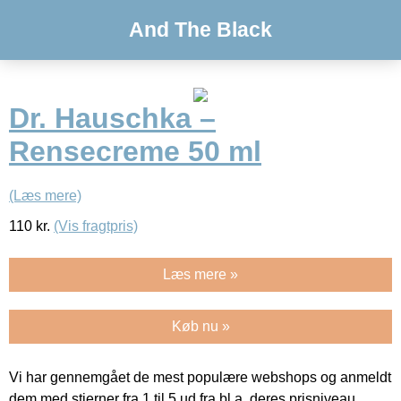
And The Black
Dr. Hauschka –
Rensecreme 50 ml
(Læs mere)
110
kr.
(Vis fragtpris)
Læs mere »
Køb nu »
Vi har gennemgået de mest populære webshops og anmeldt
dem med stjerner fra 1 til 5 ud fra bl.a. deres prisniveau,