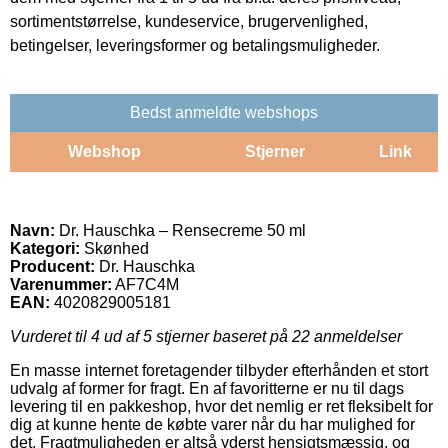
sortimentstørrelse, kundeservice, brugervenlighed,
betingelser, leveringsformer og betalingsmuligheder.
Bedst anmeldte webshops
Webshop
Stjerner
Link
Navn:
Dr. Hauschka – Rensecreme 50 ml
Kategori:
Skønhed
Producent:
Dr. Hauschka
Varenummer:
AF7C4M
EAN:
4020829005181
Vurderet til
4
ud af 5 stjerner baseret på
22
anmeldelser
En masse internet foretagender tilbyder efterhånden et stort
udvalg af former for fragt. En af favoritterne er nu til dags
levering til en pakkeshop, hvor det nemlig er ret fleksibelt for
dig at kunne hente de købte varer når du har mulighed for
det. Fragtmuligheden er altså yderst hensigtsmæssig, og