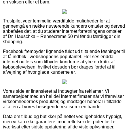
en voksen eller et barn.
Trustpilot yder temmelig værdifulde muligheder for at
gennemgå en række nuværende kunders omtaler og derved
anbefales det, at du studerer internet forretningens omtaler
af Dr. Hauschka – Rensecreme 50 ml før du færdiggør din
shopping.
Facebook frembyder lignende fuldt ud tiltalende løsninger til
at få indblik i webshoppens popularitet. Her ses endda
internet outlets som tilbyder kunderne at ytre en kritik af
købsoplevelsen, hvilket desuden bør drages fordel af til
afvejning af hvor glade kunderne er.
Vores side er finansieret af indtægter fra reklamer. Vi
samarbejder med en hel del internet firmaer når vi fremviser
virksomhedernes produkter, og modtager honorar i tilfælde
af at en af vores besøgende realiserer en handel.
Data om tilbud og butikker på nettet vedligeholdes hyppigt,
men vi kan ikke garantere imod rettelser der potentielt er
iværksat efter sidste opdatering af de viste oplysninger.