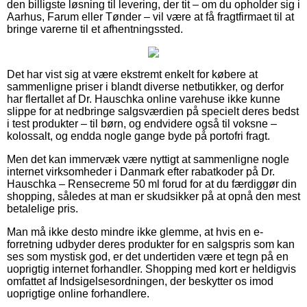
den billigste løsning til levering, der tit – om du opholder sig i
Aarhus, Farum eller Tønder – vil være at få fragtfirmaet til at
bringe varerne til et afhentningssted.
Det har vist sig at være ekstremt enkelt for købere at
sammenligne priser i blandt diverse netbutikker, og derfor
har flertallet af Dr. Hauschka online varehuse ikke kunne
slippe for at nedbringe salgsværdien på specielt deres bedst
i test produkter – til børn, og endvidere også til voksne –
kolossalt, og endda nogle gange byde på portofri fragt.
Men det kan immervæk være nyttigt at sammenligne nogle
internet virksomheder i Danmark efter rabatkoder på Dr.
Hauschka – Rensecreme 50 ml forud for at du færdiggør din
shopping, således at man er skudsikker på at opnå den mest
betalelige pris.
Man må ikke desto mindre ikke glemme, at hvis en e-
forretning udbyder deres produkter for en salgspris som kan
ses som mystisk god, er det undertiden være et tegn på en
uoprigtig internet forhandler. Shopping med kort er heldigvis
omfattet af Indsigelsesordningen, der beskytter os imod
uoprigtige online forhandlere.