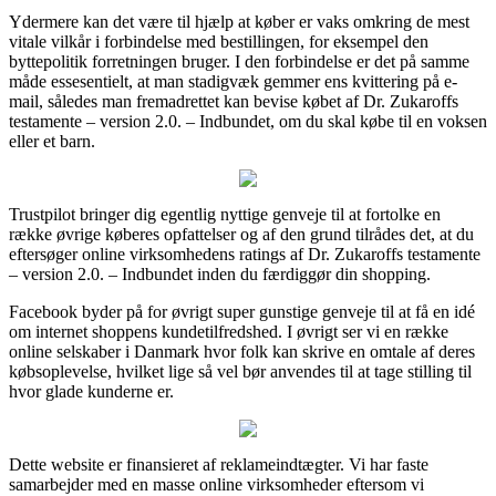
Ydermere kan det være til hjælp at køber er vaks omkring de mest
vitale vilkår i forbindelse med bestillingen, for eksempel den
byttepolitik forretningen bruger. I den forbindelse er det på samme
måde essesentielt, at man stadigvæk gemmer ens kvittering på e-
mail, således man fremadrettet kan bevise købet af Dr. Zukaroffs
testamente – version 2.0. – Indbundet, om du skal købe til en voksen
eller et barn.
Trustpilot bringer dig egentlig nyttige genveje til at fortolke en
række øvrige køberes opfattelser og af den grund tilrådes det, at du
eftersøger online virksomhedens ratings af Dr. Zukaroffs testamente
– version 2.0. – Indbundet inden du færdiggør din shopping.
Facebook byder på for øvrigt super gunstige genveje til at få en idé
om internet shoppens kundetilfredshed. I øvrigt ser vi en række
online selskaber i Danmark hvor folk kan skrive en omtale af deres
købsoplevelse, hvilket lige så vel bør anvendes til at tage stilling til
hvor glade kunderne er.
Dette website er finansieret af reklameindtægter. Vi har faste
samarbejder med en masse online virksomheder eftersom vi