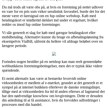
Du må trods alt være obs på, at hvis en forretning på nettet udlover
en vare for en pris som virker urealistisk favorabel, burde det for det
meste være et faresignal om en fup online webshop. Køb med
betalingskort er imidlertid dækket ind under et regelsæt, hvilket
redder os imod fup online forretninger.
Vi slår generelt et slag for køb med gængse betalingskort eller
mobilbetaling. Alternativt kunne du bruge en afbetalingsløsning fra
eksempelvis ViaBill, såfremt du hellere vil afdrage beløbet over en
længere periode.
Forinden nogen bestiller på en netshop kan man reelt gennemløbe
webbutikkens forretningsbetingelser, men det er typisk ikke videre
spændende.
Et nemt alternativ kan være at bemærke hvorvidt online
virksomheden er medlem af e-mærket, grundet at det generelt er et
sympol på at internet butikken efterlever de danske retningslinjer,
tillige med at virksomheden fra tid til anden efterses af fagmænd der
har den nødvendige knowhow om lovgivningen. Dette er desuden
din anledning til at få assistance, hvis du forvoldes udfordringer i
processen med din handel.