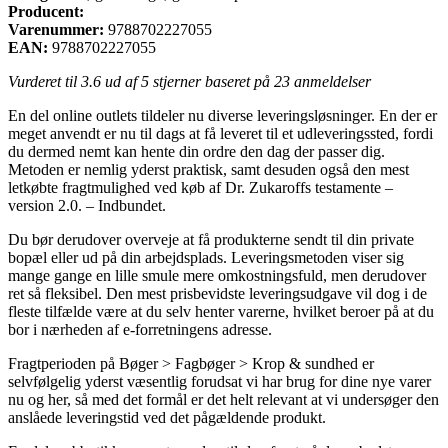
Producent:
Varenummer:
9788702227055
EAN:
9788702227055
Vurderet til
3.6
ud af 5 stjerner baseret på
23
anmeldelser
En del online outlets tildeler nu diverse leveringsløsninger. En der er
meget anvendt er nu til dags at få leveret til et udleveringssted, fordi
du dermed nemt kan hente din ordre den dag der passer dig.
Metoden er nemlig yderst praktisk, samt desuden også den mest
letkøbte fragtmulighed ved køb af Dr. Zukaroffs testamente –
version 2.0. – Indbundet.
Du bør derudover overveje at få produkterne sendt til din private
bopæl eller ud på din arbejdsplads. Leveringsmetoden viser sig
mange gange en lille smule mere omkostningsfuld, men derudover
ret så fleksibel. Den mest prisbevidste leveringsudgave vil dog i de
fleste tilfælde være at du selv henter varerne, hvilket beroer på at du
bor i nærheden af e-forretningens adresse.
Fragtperioden på Bøger > Fagbøger > Krop & sundhed er
selvfølgelig yderst væsentlig forudsat vi har brug for dine nye varer
nu og her, så med det formål er det helt relevant at vi undersøger den
anslåede leveringstid ved det pågældende produkt.