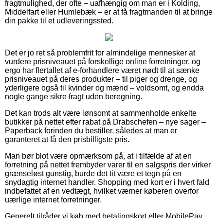
fragtmulighed, der ofte – uafhængig om man er i Kolding,
Middelfart eller Humlebæk – er at få fragtmanden til at bringe
din pakke til et udleveringssted.
Det er jo ret så problemfrit for almindelige mennesker at
vurdere prisniveauet på forskellige online forretninger, og
ergo har flertallet af e-forhandlere været nødt til at sænke
prisniveauet på deres produkter – til piger og drenge, og
yderligere også til kvinder og mænd – voldsomt, og endda
nogle gange sikre fragt uden beregning.
Det kan trods alt være lønsomt at sammenholde enkelte
butikker på nettet efter rabat på Drabschefen – nye sager –
Paperback forinden du bestiller, således at man er
garanteret at få den prisbilligste pris.
Man bør blot være opmærksom på, at i tilfælde af at en
forretning på nettet frembyder varer til en salgspris der virker
grænseløst gunstig, burde det tit være et tegn på en
snydagtig internet handler. Shopping med kort er i hvert fald
indbefattet af en vedtægt, hvilket værner køberen overfor
uærlige internet forretninger.
Generelt tilråder vi køb med betalingskort eller MobilePay.