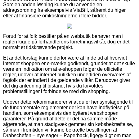
Som en anden løsning kunne du anvende en
afdragsordning fra eksempelvis ViaBill, såfremt du higer
efter at finansiere omkostningerne i flere bidder.
Forud for at folk bestiller på en webbutik behøver man i
reglen kigge på forhandlerens forretningsvilkår, dog er det
normalt et tidskrævende projekt.
Et andet forslag kunne derfor være at finde ud af hvorvidt
internet shoppen er e-mærke godkendt, grundet at det skulle
være en indikation om at e-shoppen følger de officielle
regler, udover at internet butikken undertiden overværes af
fagfolk der er indført i de gældende vilkår. Derudover giver
det dig anledning til bistand, hvis du forvoldes
problemstillinger i forbindelse med din shopping.
Udover dette rekommanderer vi at du er hensynstagende til
de fundamentale reglementer der kan have indflydelse på
handlen, som eksempelvis den bytteret webshoppen
garanterer. På grund af dette er det på samme måde
afgørende, at man stadigvæk gemmer sin købsbekræftelse,
så man i fremtiden vil kunne bekræfte bestillingen af
Drabschefen – nye sager – Paperback, ligegyldigt om man