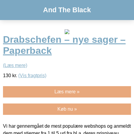
And The Black
Drabschefen – nye sager –
Paperback
(Læs mere)
130
kr.
(Vis fragtpris)
Læs mere »
Køb nu »
Vi har gennemgået de mest populære webshops og anmeldt
dem med stjerner fra 1 til 5 ud fra bl.a. deres prisniveau,