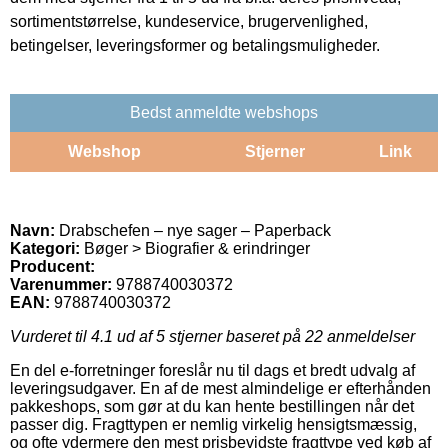
sortimentstørrelse, kundeservice, brugervenlighed,
betingelser, leveringsformer og betalingsmuligheder.
Bedst anmeldte webshops
Webshop
Stjerner
Link
Navn:
Drabschefen – nye sager – Paperback
Kategori:
Bøger > Biografier & erindringer
Producent:
Varenummer:
9788740030372
EAN:
9788740030372
Vurderet til
4.1
ud af 5 stjerner baseret på
22
anmeldelser
En del e-forretninger foreslår nu til dags et bredt udvalg af
leveringsudgaver. En af de mest almindelige er efterhånden
pakkeshops, som gør at du kan hente bestillingen når det
passer dig. Fragttypen er nemlig virkelig hensigtsmæssig,
og ofte ydermere den mest prisbevidste fragttype ved køb af