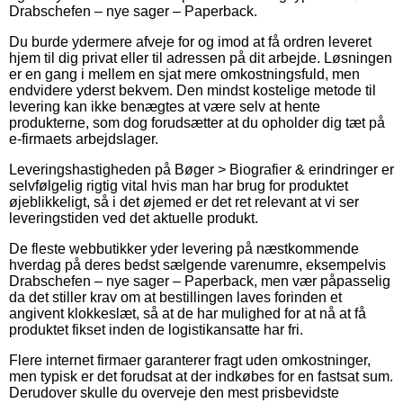
Drabschefen – nye sager – Paperback.
Du burde ydermere afveje for og imod at få ordren leveret
hjem til dig privat eller til adressen på dit arbejde. Løsningen
er en gang i mellem en sjat mere omkostningsfuld, men
endvidere yderst bekvem. Den mindst kostelige metode til
levering kan ikke benægtes at være selv at hente
produkterne, som dog forudsætter at du opholder dig tæt på
e-firmaets arbejdslager.
Leveringshastigheden på Bøger > Biografier & erindringer er
selvfølgelig rigtig vital hvis man har brug for produktet
øjeblikkeligt, så i det øjemed er det ret relevant at vi ser
leveringstiden ved det aktuelle produkt.
De fleste webbutikker yder levering på næstkommende
hverdag på deres bedst sælgende varenumre, eksempelvis
Drabschefen – nye sager – Paperback, men vær påpasselig
da det stiller krav om at bestillingen laves forinden et
angivent klokkeslæt, så at de har mulighed for at nå at få
produktet fikset inden de logistikansatte har fri.
Flere internet firmaer garanterer fragt uden omkostninger,
men typisk er det forudsat at der indkøbes for en fastsat sum.
Derudover skulle du overveje den mest prisbevidste