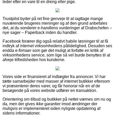
leder efter en vare til en dreng eller pige.
Trustpilot byder på ret fine genveje til at iagttage mange
nuværende brugeres meninger og af den grund anbefales
det, at du sonderer e-handlens vurderinger af Drabschefen –
nye sager – Paperback inden du handler.
Facebook forærer dig også relativt habile løsninger til at få
indtryk af internet virksomhedens pålidelighed. Desuden ses
endda e-firmaer som gør det muligt at forfatte en kritik af
virksomhedens service, som lige så vel burde benyttes til at
afveje tilfredsheden hos kunderne.
Vores side er finansieret af indtægter fra annoncer. Vi har
tætte samarbejder med masser af internet butikker eftersom
vi præsenterer deres varer, og får honorar når en af de
besøgende på vores website udfører en transaktion.
Orientering om tilbud og butikker på nettet værnes om nu og
da, men der gives ikke garantier imod ændringer der
muligvis er implementeret siden nyligste opdatering af
sidens informationer.